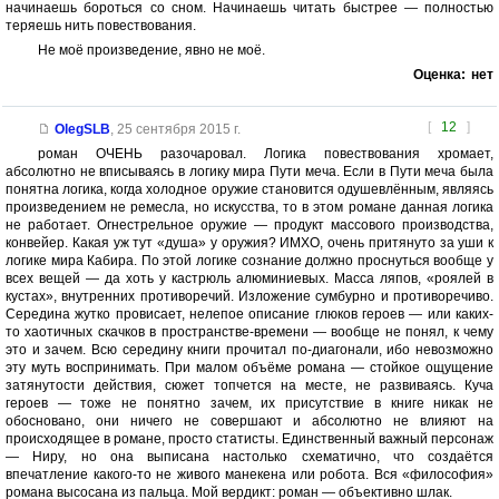
начинаешь бороться со сном. Начинаешь читать быстрее — полностью
теряешь нить повествования.
Не моё произведение, явно не моё.
Оценка:
нет
[
12
]
OlegSLB
,
25 сентября 2015 г.
роман ОЧЕНЬ разочаровал. Логика повествования хромает,
абсолютно не вписываясь в логику мира Пути меча. Если в Пути меча была
понятна логика, когда холодное оружие становится одушевлённым, являясь
произведением не ремесла, но искусства, то в этом романе данная логика
не работает. Огнестрельное оружие — продукт массового производства,
конвейер. Какая уж тут «душа» у оружия? ИМХО, очень притянуто за уши к
логике мира Кабира. По этой логике сознание должно проснуться вообще у
всех вещей — да хоть у кастрюль алюминиевых. Масса ляпов, «роялей в
кустах», внутренних противоречий. Изложение сумбурно и противоречиво.
Середина жутко провисает, нелепое описание глюков героев — или каких-
то хаотичных скачков в пространстве-времени — вообще не понял, к чему
это и зачем. Всю середину книги прочитал по-диагонали, ибо невозможно
эту муть воспринимать. При малом объёме романа — стойкое ощущение
затянутости действия, сюжет топчется на месте, не развиваясь. Куча
героев — тоже не понятно зачем, их присутствие в книге никак не
обосновано, они ничего не совершают и абсолютно не влияют на
происходящее в романе, просто статисты. Единственный важный персонаж
— Ниру, но она выписана настолько схематично, что создаётся
впечатление какого-то не живого манекена или робота. Вся «философия»
романа высосана из пальца. Мой вердикт: роман — объективно шлак.