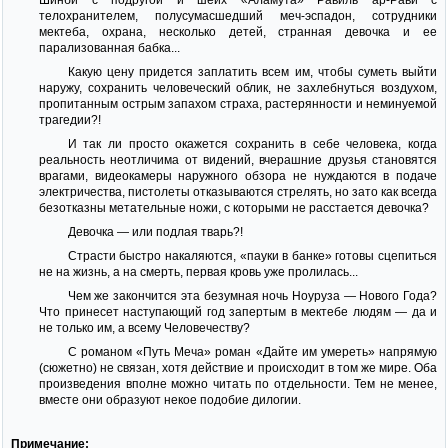
телохранителем, полусумасшедший меч-эспадон, сотрудники
мектеба, охрана, несколько детей, странная девочка и ее
парализованная бабка...
Какую цену придется заплатить всем им, чтобы суметь выйти
наружу, сохранить человеческий облик, не захлебнуться воздухом,
пропитанным острым запахом страха, растерянности и неминуемой
трагедии?!
И так ли просто окажется сохранить в себе человека, когда
реальность неотличима от видений, вчерашние друзья становятся
врагами, видеокамеры наружного обзора не нуждаются в подаче
электричества, пистолеты отказываются стрелять, но зато как всегда
безотказны метательные ножи, с которыми не расстается девочка?
Девочка — или подлая тварь?!
Страсти быстро накаляются, «пауки в банке» готовы сцепиться
не на жизнь, а на смерть, первая кровь уже пролилась...
Чем же закончится эта безумная ночь Hоуруза — Hового Года?
Что принесет наступающий год запертым в мектебе людям — да и
не только им, а всему Человечеству?
С романом «Путь Меча» роман «Дайте им умереть» напрямую
(сюжетно) не связан, хотя действие и происходит в том же мире. Оба
произведения вполне можно читать по отдельности. Тем не менее,
вместе они образуют некое подобие дилогии.
Примечание: