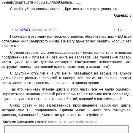
бььвдв7фццтвцттвчир88ц вцллао93дфыа.....,,,_
Спсибвоубо за вниаманивее...,,, Критиса всеся и привушпствся.
Оценка:
5
[
10
]
ivan2543
,
24 марта 2012 г.
Прочитал я эту книгу при весьма странных обстоятельствах – ДО всех
остальных книг Кабирского цикла. Не могу даже точно решить, хорошо это
или плохо.
С одной стороны, должен предупредить – несмотря на то, что прямым
продолжением «Пути меча» эта книга не является, без прочтения первой
части цикла многие детали останутся совершенно непонятными, что
затруднит понимание главной идеи (а возможно, и исказит его).
С другой – отсылки к «Пути меча» указывают на весьма печальное
дальнейшее развитие событий в Кабире той эпохи, что сильно портит
впечатление от концовки вышеназванного произведения.
Так что начинать чтение цикла с этой части все же было ошибкой.
Перечитывая недавно (первый раз я прочитал ее больше пяти лет назад),
я уже не путался в хитросплетении событий, видений и воспоминаний.
Скажу сразу – это единственное произведение Кабирского цикла,
которое мне НЕ понравилось. Причин много – книга это сумбурная,
мрачная, в маленький объем втиснуто очень много действия;
Спойлер (раскрытие сюжета)
(кликните по нему, чтобы увидеть)
вдобавок уже теперь, после прочтения «Пути меча», читать о том, что