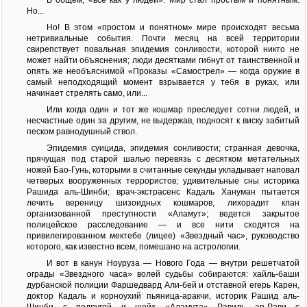
Hо...
Hо! В этом «простом и понятном» мире происходят весьма
нетривиальные события. Почти месяц на всей территории
свирепствует повальная эпидемия сонливости, которой никто не
может найти объяснения; люди десятками гибнут от таинственной и
опять же необъяснимой «Проказы «Самострел» — когда оружие в
самый неподходящий момент взрывается у тебя в руках, или
начинает стрелять само, или...
Или когда один и тот же кошмар преследует сотни людей, и
несчастные один за другим, не выдержав, подносят к виску забитый
песком равнодушный ствол.
Эпидемия суицида, эпидемия сонливости; странная девочка,
прячущая под старой шалью перевязь с десятком метательных
ножей Бао-Гунь, которыми в считанные секунды укладывает наповал
четверых вооруженных террористов; удивительные сны историка
Рашида аль-Шинби; врач-экстрасенс Кадаль Хануман пытается
лечить вереницу шизоидных кошмаров, лихорадит клан
организованной преступности «Аламут»; ведется закрытое
полицейское расследование — и все нити сходятся на
привилегированном мектебе (лицее) «Звездный час», руководство
которого, как известно всем, помешано на астрологии.
И вот в канун Hоуруза — Hового Года — внутри решетчатой
ограды «Звездного часа» волей судьбы собираются: хайль-баши
дурбанской полиции Фаршедвард Али-бей и отставной егерь Карен,
доктор Кадаль и корноухий пьяница-аракчи, историк Рашид аль-
Шинби с подругой и шейх «Аламута» Равиль ар-Рави с