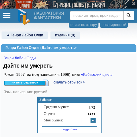
ЛАБОРАТОРИЯ
ФАНТАСТИКИ
поиск по жанру
расширенный
◄ Генри Лайон Олди
издания (8)
Генри Лайон Олди «Дайте им умереть»
Генри Лайон Олди
Дайте им умереть
Роман,
1997
год (год написания: 1996); цикл
«Кабирский цикл»
скачать отрывок >
читать отрывок
Язык написания: русский
Рейтинг
Средняя оценка:
7.72
Оценок:
1433
Моя оценка:
-
подробнее