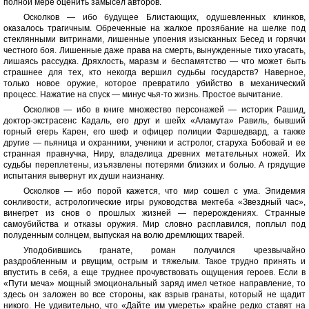
полной мере оценить замысел авторов.
Осколков — ибо будущее Блистающих, одушевленных клинков,
оказалось трагичным. Обреченные на жалкое прозябание на шелке под
стеклянными витринами, лишенные упоения изысканных Бесед и горячки
честного боя. Лишенные даже права на смерть, вынужденные тихо угасать,
лишаясь рассудка. Дряхлость, маразм и беспамятство — что может быть
страшнее для тех, кто некогда вершил судьбы государств? Наверное,
только новое оружие, которое превратило убийство в механический
процесс. Нажатие на спуск — минус чья-то жизнь. Простое вычитание.
Осколков — ибо в книге множество персонажей — историк Рашид,
доктор-экстрасенс Кадаль, его друг и шейх «Аламута» Равиль, бывший
горный егерь Карен, его шеф и офицер полиции Фаршедвард, а также
другие — пьяница и охранники, ученики и астролог, старуха Бобовай и ее
странная правнучка, Ниру, владелица древних метательных ножей. Их
судьбы переплетены, изъязвлены потерями близких и болью. А грядущие
испытания вывернут их души наизнанку.
Осколков — ибо порой кажется, что мир сошел с ума. Эпидемия
сонливости, астрологические игры руководства мектеба «Звездный час»,
винегрет из снов о прошлых жизней — перерождениях. Странные
самоубийства и отказы оружия. Мир словно расплавился, поплыл под
полуденным солнцем, выпуская на волю дремлющих тварей.
Уподобившись гранате, роман получился чрезвычайно
раздробленным и рвущим, острым и тяжелым. Такое трудно принять и
впустить в себя, а еще труднее прочувствовать ощущения героев. Если в
«Пути меча» мощный эмоциональный заряд имел четкое направление, то
здесь он заложен во все стороны, как взрыв гранаты, который не щадит
никого. Не удивительно, что «Дайте им умереть» крайне редко ставят на