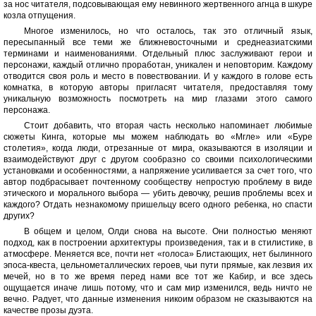
за нос читателя, подсовывающая ему невинного жертвенного агнца в шкуре
козла отпущения.
Многое изменилось, но что осталось, так это отличный язык,
пересыпанный все теми же ближневосточными и среднеазиатскими
терминами и наименованиями. Отдельный плюс заслуживают герои и
персонажи, каждый отлично проработан, уникален и неповторим. Каждому
отводится своя роль и место в повествовании. И у каждого в голове есть
комнатка, в которую авторы пригласят читателя, предоставляя тому
уникальную возможность посмотреть на мир глазами этого самого
персонажа.
Стоит добавить, что вторая часть несколько напоминает любимые
сюжеты Кинга, которые мы можем наблюдать во «Мгле» или «Буре
столетия», когда люди, отрезанные от мира, оказываются в изоляции и
взаимодействуют друг с другом сообразно со своими психологическими
установками и особенностями, а напряжение усиливается за счет того, что
автор подбрасывает почтенному сообществу непростую проблему в виде
этического и морального выбора — убить девочку, решив проблемы всех и
каждого? Отдать незнакомому пришельцу всего одного ребенка, но спасти
других?
В общем и целом, Олди снова на высоте. Они полностью меняют
подход, как в построении архитектуры произведения, так и в стилистике, в
атмосфере. Меняется все, почти нет «голоса» Блистающих, нет былинного
эпоса-квеста, цельнометаллических героев, чьи пути прямые, как лезвия их
мечей, но в то же время перед нами все тот же Кабир, и все здесь
ощущается иначе лишь потому, что и сам мир изменился, ведь ничто не
вечно. Радует, что данные изменения никоим образом не сказываются на
качестве прозы дуэта.