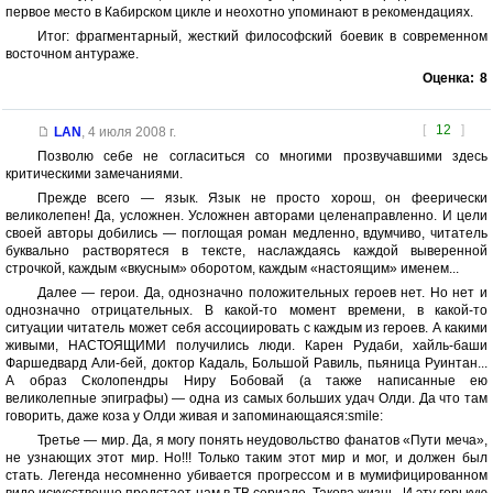
первое место в Кабирском цикле и неохотно упоминают в рекомендациях.
Итог: фрагментарный, жесткий философский боевик в современном
восточном антураже.
Оценка:
8
[
12
]
LAN
,
4 июля 2008 г.
Позволю себе не согласиться со многими прозвучавшими здесь
критическими замечаниями.
Прежде всего — язык. Язык не просто хорош, он феерически
великолепен! Да, усложнен. Усложнен авторами целенаправленно. И цели
своей авторы добились — поглощая роман медленно, вдумчиво, читатель
буквально растворятеся в тексте, наслаждаясь каждой выверенной
строчкой, каждым «вкусным» оборотом, каждым «настоящим» именем...
Далее — герои. Да, однозначно положительных героев нет. Но нет и
однозначно отрицательных. В какой-то момент времени, в какой-то
ситуации читатель может себя ассоциировать с каждым из героев. А какими
живыми, НАСТОЯЩИМИ получились люди. Карен Рудаби, хайль-баши
Фаршедвард Али-бей, доктор Кадаль, Большой Равиль, пьяница Руинтан...
А образ Сколопендры Ниру Бобовай (а также написанные ею
великолепные эпиграфы) — одна из самых больших удач Олди. Да что там
говорить, даже коза у Олди живая и запоминающаяся:smile:
Третье — мир. Да, я могу понять неудовольство фанатов «Пути меча»,
не узнающих этот мир. Но!!! Только таким этот мир и мог, и должен был
стать. Легенда несомненно убивается прогрессом и в мумифицированном