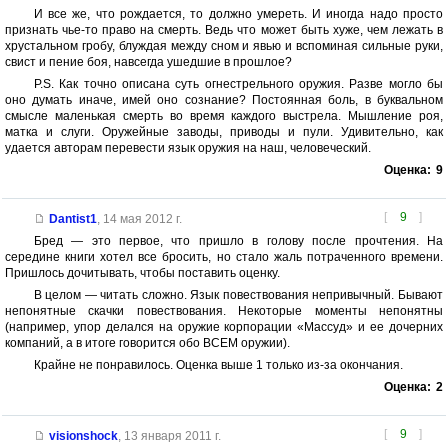
И все же, что рождается, то должно умереть. И иногда надо просто
признать чье-то право на смерть. Ведь что может быть хуже, чем лежать в
хрустальном гробу, блуждая между сном и явью и вспоминая сильные руки,
свист и пение боя, навсегда ушедшие в прошлое?
P.S. Как точно описана суть огнестрельного оружия. Разве могло бы
оно думать иначе, имей оно сознание? Постоянная боль, в буквальном
смысле маленькая смерть во время каждого выстрела. Мышление роя,
матка и слуги. Оружейные заводы, приводы и пули. Удивительно, как
удается авторам перевести язык оружия на наш, человеческий.
Оценка:
9
[
9
]
Dantist1
,
14 мая 2012 г.
Бред — это первое, что пришло в голову после прочтения. На
середине книги хотел все бросить, но стало жаль потраченного времени.
Пришлось дочитывать, чтобы поставить оценку.
В целом — читать сложно. Язык повествования непривычный. Бывают
непонятные скачки повествования. Некоторые моменты непонятны
(например, упор делался на оружие корпорации «Массуд» и ее дочерних
компаний, а в итоге говорится обо ВСЕМ оружии).
Крайне не понравилось. Оценка выше 1 только из-за окончания.
Оценка:
2
[
9
]
visionshock
,
13 января 2011 г.