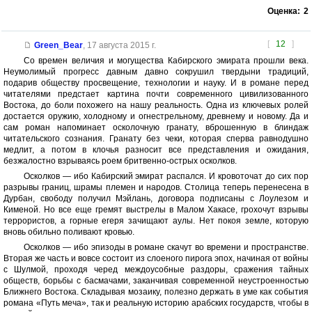
Оценка:
2
[
12
]
Green_Bear
,
17 августа 2015 г.
Со времен величия и могущества Кабирского эмирата прошли века.
Неумолимый прогресс давным давно сокрушил твердыни традиций,
подарив обществу просвещение, технологии и науку. И в романе перед
читателями предстает картина почти современного цивилизованного
Востока, до боли похожего на нашу реальность. Одна из ключевых ролей
достается оружию, холодному и огнестрельному, древнему и новому. Да и
сам роман напоминает осколочную гранату, вброшенную в блиндаж
читательского сознания. Гранату без чеки, которая сперва равнодушно
медлит, а потом в клочья разносит все представления и ожидания,
безжалостно взрываясь роем бритвенно-острых осколков.
Осколков — ибо Кабирский эмират распался. И кровоточат до сих пор
разрывы границ, шрамы племен и народов. Столица теперь перенесена в
Дурбан, свободу получил Мэйлань, договора подписаны с Лоулезом и
Кименой. Но все еще гремят выстрелы в Малом Хакасе, грохочут взрывы
террористов, а горные егеря зачищают аулы. Нет покоя земле, которую
вновь обильно поливают кровью.
Осколков — ибо эпизоды в романе скачут во времени и пространстве.
Вторая же часть и вовсе состоит из слоеного пирога эпох, начиная от войны
с Шулмой, проходя черед междоусобные раздоры, сражения тайных
обществ, борьбы с басмачами, заканчивая современной неустроенностью
Ближнего Востока. Складывая мозаику, полезно держать в уме как события
романа «Путь меча», так и реальную историю арабских государств, чтобы в