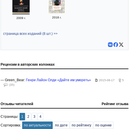
2018 г.
2009 г.
страница всех изданий (8 шт.) >>
Рецензии в авторских колонках
— Green_Bear:
Генри Лайон Олди «Дайте им умереть»
2015-08-17
5
(35)
Отзывы читателей
Рейтинг отзыва
Страницы:
1
2
3
4
Сортировка:
по актуальности
по дате
по рейтингу
по оценке