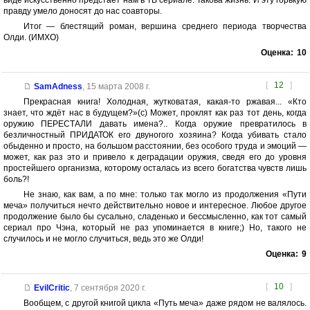
виде искусственно предстает нам в ТВ сериале. Такова жизнь. И эту горькую
правду умело доносят до нас соавторы.
Итог — блестящий роман, вершина среднего периода творчества
Олди. (ИМХО)
Оценка:
10
[
12
]
SamAdness
,
15 марта 2008 г.
Прекрасная книга! Холодная, жутковатая, какая-то ржавая... «Кто
знает, что ждёт нас в будущем?»(с) Может, проклят как раз тот день, когда
оружию ПЕРЕСТАЛИ давать имена?.. Когда оружие превратилось в
безличностный ПРИДАТОК его двуногого хозяина? Когда убивать стало
обыденно и просто, на большом расстоянии, без особого труда и эмоций —
может, как раз это и привело к деградации оружия, сведя его до уровня
простейшего организма, которому осталась из всего богатства чувств лишь
боль?!
Не знаю, как вам, а по мне: только так могло из продолжения «Пути
меча» получиться нечто действительно новое и интересное. Любое другое
продолжение было бы сусально, сладенько и бессмысленно, как тот самый
сериал про Чэна, который не раз упоминается в книге;) Но, такого не
случилось и не могло случиться, ведь это же Олди!
Оценка:
9
[
10
]
EvilCritic
,
7 сентября 2020 г.
Вообщем, с другой книгой цикла «Путь меча» даже рядом не валялось.