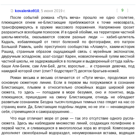
[
9
]
kovalenko910
,
5 июня 2019 г.
После событий романа «Путь меча» прошло не одно столетие,
плюющиеся огнем не-Блистающие приближаются к точке невозврата,
трансформируясь в оружие массового поражения. Напряжение грозит
разразиться всеобщим психозом. И в одной обойме, на территории частной
школы-мектеба, оказываются совсем разные люди — хабиб-целитель
Кадаль, избавляющий от тягот болезней по фотографии, его патрон
Большой Равиль, шейх преступного сообщества «Аламут», хаким-историк
Рашид, странным образом ощущающий связь с музейным экспонатом,
двуручным эспадоном, азат-солдат Карен, новоиспеченный гулям местной
частной школы, не задержавшийся в полиции и выдворенный оттуда хайль-
баши Али-Беем, сам Али-Бей, дети, взрослые… и странная девочка, под
накидкой которой спит (спит? бодрствует?) десяток братьев-ножей.
Роман весьма и весьма отличается от «Пути меча», продолжая его
основную сюжетную линию. Если в первом мы погружаемся в сознание
Блистающих, плывем в относительно спокойных водах широкой реки
сюжета, то здесь — попадаем в море безумия, оно и понятно, ведь
плюющиеся, пришедшие на смену Блистающим, отнюдь не обладают
развитым сознанием. Бездна тысяч голодных темных глаз глядит на нас со
страниц книги. Да, Блистающие подобны людям, но не эти — ненавидящие
себя, стремящиеся к саморазрушению…
Что еще отличает море от реки — так это отсутствие одного русла-
сюжета. Здесь мы наблюдаем множество линий, создающих полифонию в
первой части, и сливающихся в многоголосье хора во второй. Композицию
дополняет своеобразный водораздел, ненумерованная вставка, водящая