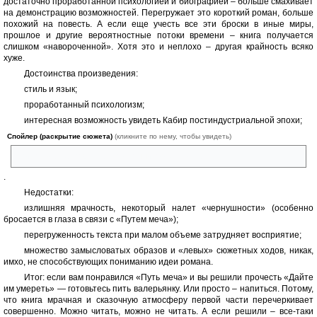
достаточно проработанной психологией и биографией – больше смахивает
на демонстрацию возможностей. Перегружает это короткий роман, больше
похожий на повесть. А если еще учесть все эти броски в иные миры,
прошлое и другие вероятностные потоки времени – книга получается
слишком «навороченной». Хотя это и неплохо – другая крайность всяко
хуже.
Достоинства произведения:
стиль и язык;
проработанный психологизм;
интересная возможность увидеть Кабир постиндустриальной эпохи;
Спойлер (раскрытие сюжета)
(кликните по нему, чтобы увидеть)
эпилог все же порадует поклонников «Пути меча»
.
Недостатки:
излишняя мрачность, некоторый налет «чернушности» (особенно
бросается в глаза в связи с «Путем меча»);
перегруженность текста при малом объеме затрудняет восприятие;
множество замысловатых образов и «левых» сюжетных ходов, никак,
имхо, не способствующих пониманию идеи романа.
Итог: если вам понравился «Путь меча» и вы решили прочесть «Дайте
им умереть» — готовьтесь пить валерьянку. Или просто – напиться. Потому,
что книга мрачная и сказочную атмосферу первой части перечеркивает
совершенно. Можно читать, можно не читать. А если решили – все-таки