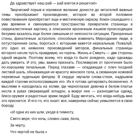
Да здравствует наш рай — рай клеток и решеток!»
Творческий порыв и огромное желание донести до читателей важные
темы преображают произведение, которое во второй половине
повествования приобретает еще и мистическую окраску. Кокон сошедшего с
ума времени и свихнувшегося пространства превратили страницы в
сюрреалистичная картину, а описанное ироничным языком происходящее
безумие казалось еще более смешным от неясности ситуации. Призрачные
стены, фанатичные астрологи, способные изменить Мироздание люди, и
потусторонние силы, бороться с которыми кажется нереальным. Пожалуй,
это одно из немногих произведений авторов, финальные страницы
которого несли пусть правдивую, но горечь. Жизнь и Смерть — две стороны
одной медали. Поэтому всему, что когда-то было рождено, надо однажды
дать умереть. И это, увы, важно признать. Послевкусие от прочтения было
по-хорошему печальным. Перед глазами — опадающая с плеч поздней
листвой шаль, обнажающая не красоту женского тела, а скованную ножевой
перевязью худенькую фигурку. В сердце звучали слова-стихи, надрывом
каждой строчки исполосовавшие его. Их я готова цитировать бесконечно. А
мыслями я находилась на холме, где черноглазая девочка в белом платье
несла в руках сверкающий эспадон, а вокруг нее — разноцветье одежд,
блеск оружия и радостные крики людей. Буду мечтать, что когда-нибудь мне
это приснится. И кто-то, кто знает все, наверняка сейчас ухмыляется в свою
бороду.
«И одни из них шли, уходя в темноту,
Свято веря, что ночь, словно сажа, бела,
За черту,
Что чертой не была.»