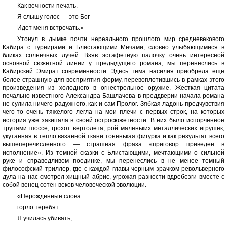
Как вечности печать.
Я слышу голос — это Бог
Идет меня встречать.»
Утонул в дымке почти нереального прошлого мир средневекового
Кабира с турнирами и Блистающими Мечами, словно улыбающимися в
бликах солнечных лучей. Взяв эстафетную палочку очень интересной
основной сюжетной линии у предыдущего романа, мы перенеслись в
Кабирский Эмират современности. Здесь тема насилия приобрела еще
более страшную для восприятия форму, перевоплотившись в рамках этого
произведения из холодного в огнестрельное оружие. Жесткая цитата
печально известного Александра Башлачева в преддверии начала романа
не сулила ничего радужного, как и сам Пролог. Зябкая ладонь предчувствия
чего-то очень тяжелого легла на мои плечи с первых строк, на которых
история уже закипала в своей остросюжетности. В них было испорченное
трупами шоссе, грохот вертолета, рой маленьких металлических игрушек,
укутанная в тепло вязанной ткани тоненькая фигурка и как результат всего
вышеперечисленного — страшная фраза «приговор приведен в
исполнение». Из темной сказки с Блистающими, мечтающими о сильной
руке и справедливом поединке, мы перенеслись в не менее темный
философский триллер, где с каждой главы черным зрачком револьверного
дула на нас смотрел хищный абрис, угрожая разнести вдребезги вместе с
собой венец сотен веков человеческой эволюции.
«Нерожденные слова
горло теребят.
Я училась убивать,