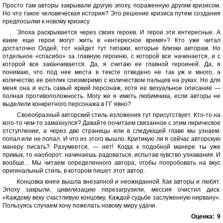
Просто там авторы закрывали другую эпоху, пораженную другим кризисом.
Но что такое человеческая история? Это решение кризиса путем создания
предпосылки к новому кризису.
Эпоха раскрывается через своих героев. И герои эти интересные. А
какие еще герои могут жить в «интересное время»? Кто уже читал
достаточно Олдей, тот найдет тут типажи, которые близки авторам. Но
отдельное «спасибо» за главную героиню, с которой все начинается, и с
которой все заканчивается. Да, я считаю ее главной героиней. Да, я
понимаю, что под нее места в тексте отведено не так уж и много, а
количество ее реплик соизмеримо с количеством пальцев на руках. Но для
меня она и есть самый яркий персонаж, хотя ее визуальное описание —
полная противоположность. Могу же я иметь любимчика, если авторы не
выделили конкретного персонажа в ГГ явно?
Своеобразный авторский стиль изложения тут присутствует. Кто-то на
кого-то чем-то замахнулся? Давайте почитаем связанное с этим лирическое
отступление, а через две страницы или в следующей главе мы узнаем:
попал или не попал. И что из этого вышло. Критикую ли я сейчас авторскую
манеру писать? Разумеется, — нет! Когда к подобной манере ты уже
привык, то наоборот: начинаешь радоваться, испытав чувство узнавания. И
вообще... Мы читаем определенного автора, чтобы попробовать на вкус
оригинальный стиль, в котором пишет этот автор.
Концовка книги вышла внезапной и неожиданной. Как авторы и любят.
Эпоху закрыли, цивилизацию перезагрузили, мессия очистил диск.
«Каждому веку счастливую концовку. Каждой судьбе заслуженную нирвану».
Пользуясь случаем хочу пожелать новому миру удачи.
Оценка:
9