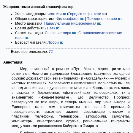
Жанрово-тематический классификатор:
Жанры/поджанры:
Фэнтези
(
Городское фэнтези
)
Общие характеристики:
Философское
|
Приключенческое
Место действия:
Параллельный мир/вселенная
Время действия:
21 век
Сюжетные ходы:
Спасение мира
|
Становление/взросление
героя
Возраст читателя:
Любой
Всего проголосовало:
72
Аннотация:
Мир, описанный в романе «Путь Меча», через три-четыре
сотни лет. Hемногие уцелевшие Блистающие (разумное холодное
оружие) доживают свой век в «тюрьмах» и «богадельнях» — музеях и
частных коллекциях. Человеческая цивилизация полностью вышла
из-под их влияния, а одушевленные мечи и алебарды остались лишь
в сказках и бесконечных «фэнтезийных» телесериалах, типа
знаменитого «Чэна-в-Перчатке». Его Величество Прогресс
развернулся во всю ширь, и теперь бывший мир Чэна Анкора и
Единорога мало чем отличается от нашей привычной
повседневности: высотные здания, сверкающие стеклом и
пластиком, телефоны, телевизоры, автомобили, самолеты,
компьютеры, огнестрельное оружие, региональные конфликты
между частями распавшегося Кабирского Эмирата...
В общем, «все как у людей». Мир стал простым и понятным.