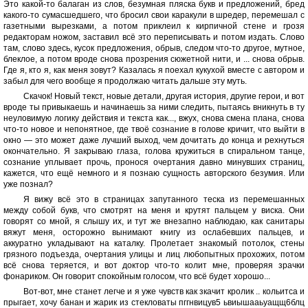
Это какой-то балаган из слов, безумная пляска букв и предложений, бред
какого-то сумасшедшего, что бросил свои каракули в шредер, перемешал с
газетными вырезками, а потом приклеил к кирпичной стене и грозя
редакторам ножом, заставил всё это переписывать и потом издать. Слово
там, слово здесь, кусок предложения, обрыв, следом что-то другое, мутное,
блеклое, а потом вроде снова прозрения сюжетной нити, и ... снова обрыв.
Где я, кто я, как меня зовут? Казалась я поехал кукухой вместе с автором и
забыл для чего вообще я продолжаю читать дальше эту муть.
Скачок! Новый текст, новые детали, другая история, другие герои, и вот
вроде ты привыкаешь и начинаешь за ними следить, пытаясь вникнуть в ту
неуловимую логику действия и текста как..., вжух, снова смена плана, снова
что-то новое и непонятное, где твоё сознание в голове кричит, что выйти в
окно — это может даже лучший выход, чем дочитать до конца и рехнуться
окончательно. Я закрываю глаза, голова кружиться в спиральном танце,
сознание уплывает прочь, пронося очертания давно минувших страниц,
кажется, что ещё немного и я познаю сущность авторского безумия. Или
уже познал?
Я вижу всё это в страницах запутанного теска из перемешанных
между собой букв, что смотрят на меня и крутят пальцем у виска. Они
говорят со мной, я слышу их, и тут же внезапно наблюдаю, как санитары
вяжут меня, осторожно вынимают книгу из ослабевших пальцев, и
аккуратно укладывают на каталку. Пролетает знакомый потолок, стены
грязного подъезда, очертания улицы и лиц любопытных прохожих, потом
всё снова теряется, и вот доктор что-то колит мне, проверяя зрачки
фонариком. Он говорит спокойным голосом, что всё будет хорошо...
Вот-вот, мне станет легче и я уже чувств как зкачит кролик .. кольитса и
прыгает, хочу банан и жарик из стекловаты пггнвицув5 ьвиышааьуащщ6блц