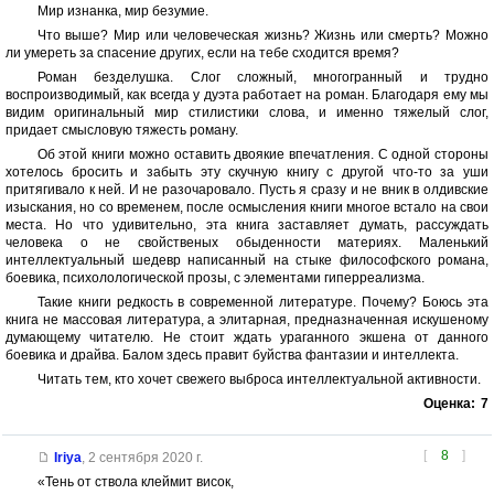
Мир изнанка, мир безумие.
Что выше? Мир или человеческая жизнь? Жизнь или смерть? Можно
ли умереть за спасение других, если на тебе сходится время?
Роман безделушка. Слог сложный, многогранный и трудно
воспроизводимый, как всегда у дуэта работает на роман. Благодаря ему мы
видим оригинальный мир стилистики слова, и именно тяжелый слог,
придает смысловую тяжесть роману.
Об этой книги можно оставить двоякие впечатления. С одной стороны
хотелось бросить и забыть эту скучную книгу с другой что-то за уши
притягивало к ней. И не разочаровало. Пусть я сразу и не вник в олдивские
изыскания, но со временем, после осмысления книги многое встало на свои
места. Но что удивительно, эта книга заставляет думать, рассуждать
человека о не свойственых обыденности материях. Маленький
интеллектуальный шедевр написанный на стыке философского романа,
боевика, психолологической прозы, с элементами гиперреализма.
Такие книги редкость в современной литературе. Почему? Боюсь эта
книга не массовая литература, а элитарная, предназначенная искушеному
думающему читателю. Не стоит ждать ураганного экшена от данного
боевика и драйва. Балом здесь правит буйства фантазии и интеллекта.
Читать тем, кто хочет свежего выброса интеллектуальной активности.
Оценка:
7
[
8
]
Iriya
,
2 сентября 2020 г.
«Тень от ствола клеймит висок,