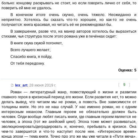
больно: концовку раскрывать не стоит, но если говорить лично от себя, то
поверить ей мне не удалось.
В конечном итоге очень скучно, очень тяжело. Неожиданно и
неприятно. Хотелось бы сказать что-то хорошее, но как-то не очень
получается: книга красивая, но читать её не рекомендовал бы.
В завершении, разве что, на манер авторов хотелось бы выразиться
стихами, чья структура после этого романа уже в печёнках сидит:
В книге скука скукой погоняет,
Всего лучшего желает;
Спасибо книга, я пойду,
От тебя передохну.
Оценка:
5
[
9
]
lex_art
,
28 июня 2019 г.
Роман — литературный жанр, повествующий о жизни и развитии
главного героя в кризисный период его жизни. Если развития нет, то можно
делать вывод, что читаем мы не роман, а повесть. Вне зависимости от
толщины книги. Но это не наш случай. У нас именно роман, но с одним
интересным нюансом. Главным героем не обязательно должен быть
человек. Олди вообще любят писать книги, где главным героем является не
человек, а эпоха (тот же ахейский цикл). Эпоха тоже может развиваться,
эволюционировать/деградировать и, конечно, пребывать в кризисе. Она
чем-то завершится и что-то наступит после нее. «Интересное время»
конца эпохи — тема книги. Точно про это же мы уже читали в «Пути меча».