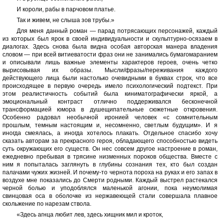
И короли, рабы в парчовом платье.
Так и живем, не слыша зов трубы.»
Для меня данный роман — парад потрясающих персонажей, каждый
из которых был ярок в своей индивидуальности и скульптурно-осязаем в
диалогах. Здесь снова была видна особая авторская манера владения
словом — при всей витиеватости фраз они не занимались бумагомаранием
и описывали лишь важные элементы характеров героев, очень четко
вырисовывая их образы. Мысли/фразы/переживания каждого
действующего лица были настолько очевидными в буквах строк, что все
происходящее в первую очередь имело психологический подтекст. При
этом реалистичность событий была киниматографически яркой, а
эмоциональный контраст отлично поддерживался бесконечной
трансформацией юмора в душещипательные сюжетные откровения.
Особенно радовал необычной иронией человек «с сомнительным
прошлым, темным настоящим и, несомненно, светлым будущим». И я
иногда смеялась, а иногда хотелось плакать. Отдельное спасибо хочу
сказать авторам за прекрасного героя, обладающего способностью видеть
суть окружающих его существ. Он нес совсем другое настроение в роман,
ежедневно пребывая в трясине низменных пороков общества. Вместе с
ним я попыталась заглянуть в глубины сознания тех, кто был создан
палачами чужих жизней. И почему-то чернота пороха на руках и его запах в
воздухе мне показались до Смерти родными. Каждый выстрел растекался
черной болью и уподоблялся маленькой агонии, пока неумолимая
свинцовая оса в оболочке из нержавеющей стали совершала плавное
скольжение по нарезам ствола.
«Здесь агнца любит лев, здесь хищник мил и кроток,