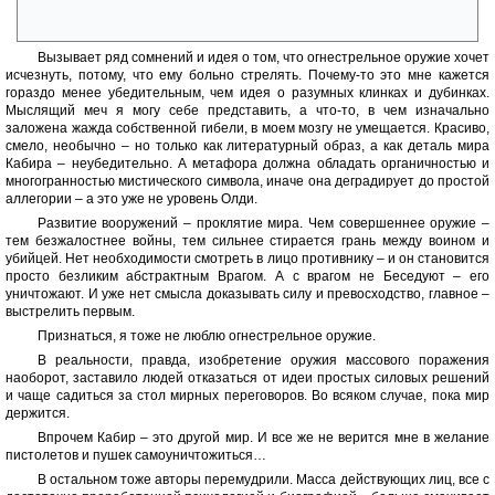
от цивилизации Блистающих ничего не осталось, как-то даже
неприятно.
Вызывает ряд сомнений и идея о том, что огнестрельное оружие хочет
исчезнуть, потому, что ему больно стрелять. Почему-то это мне кажется
гораздо менее убедительным, чем идея о разумных клинках и дубинках.
Мыслящий меч я могу себе представить, а что-то, в чем изначально
заложена жажда собственной гибели, в моем мозгу не умещается. Красиво,
смело, необычно – но только как литературный образ, а как деталь мира
Кабира – неубедительно. А метафора должна обладать органичностью и
многогранностью мистического символа, иначе она деградирует до простой
аллегории – а это уже не уровень Олди.
Развитие вооружений – проклятие мира. Чем совершеннее оружие –
тем безжалостнее войны, тем сильнее стирается грань между воином и
убийцей. Нет необходимости смотреть в лицо противнику – и он становится
просто безликим абстрактным Врагом. А с врагом не Беседуют – его
уничтожают. И уже нет смысла доказывать силу и превосходство, главное –
выстрелить первым.
Признаться, я тоже не люблю огнестрельное оружие.
В реальности, правда, изобретение оружия массового поражения
наоборот, заставило людей отказаться от идеи простых силовых решений
и чаще садиться за стол мирных переговоров. Во всяком случае, пока мир
держится.
Впрочем Кабир – это другой мир. И все же не верится мне в желание
пистолетов и пушек самоуничтожиться…
В остальном тоже авторы перемудрили. Масса действующих лиц, все с