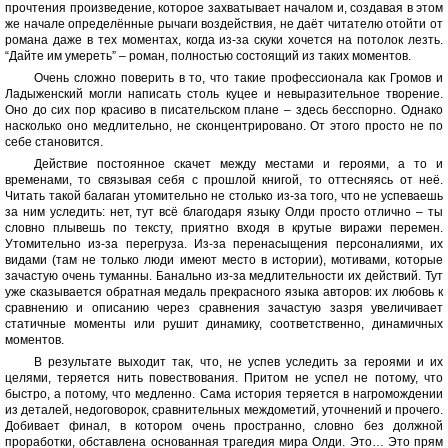
прочтения произведение, которое захватывает началом и, создавая в этом
же начале определённые рычаги воздействия, не даёт читателю отойти от
романа даже в тех моментах, когда из-за скуки хочется на потолок лезть.
“Дайте им умереть” – роман, полностью состоящий из таких моментов.
Очень сложно поверить в то, что такие профессионала как Громов и
Ладыженский могли написать столь куцее и невыразительное творение.
Оно до сих пор красиво в писательском плане – здесь бесспорно. Однако
насколько оно медлительно, не сконцентрировано. От этого просто не по
себе становится.
Действие постоянное скачет между местами и героями, а то и
временами, то связывая себя с прошлой книгой, то оттесняясь от неё.
Читать такой балаган утомительно не столько из-за того, что не успеваешь
за ним уследить: нет, тут всё благодаря языку Олди просто отлично – ты
словно плывешь по тексту, приятно входя в крутые виражи перемен.
Утомительно из-за перегруза. Из-за перенасыщения персоналиями, их
видами (там не только люди имеют место в истории), мотивами, которые
зачастую очень туманны. Банально из-за медлительности их действий. Тут
уже сказывается обратная медаль прекрасного языка авторов: их любовь к
сравнению и описанию через сравнения зачастую зазря увеличивает
статичные моменты или рушит динамику, соответственно, динамичных
моментов.
В результате выходит так, что, не успев уследить за героями и их
целями, теряется нить повествования. Притом не успел не потому, что
быстро, а потому, что медленно. Сама история теряется в нагромождении
из деталей, недоговорок, сравнительных междометий, уточнений и прочего.
Добивает финал, в котором очень пространно, словно без должной
проработки, обставлена основанная трагедия мира Олди. Это… Это прям