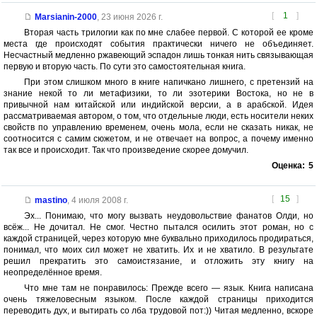
[
1
]
Marsianin-2000
,
23 июня 2026 г.
Вторая часть трилогии как по мне слабее первой. С которой ее кроме
места где происходят события практически ничего не объединяет.
Несчастный медленно ржавеющий эспадон лишь тонкая нить связывающая
первую и вторую часть. По сути это самостоятельная книга.
При этом слишком много в книге напичкано лишнего, с претензий на
знание некой то ли метафизики, то ли эзотерики Востока, но не в
привычной нам китайской или индийской версии, а в арабской. Идея
рассматриваемая автором, о том, что отдельные люди, есть носители неких
свойств по управлению временем, очень мола, если не сказать никак, не
соотносится с самим сюжетом, и не отвечает на вопрос, а почему именно
так все и происходит. Так что произведение скорее домучил.
Оценка:
5
[
15
]
mastino
,
4 июля 2008 г.
Эх... Понимаю, что могу вызвать неудовольствие фанатов Олди, но
всёж... Не дочитал. Не смог. Честно пытался осилить этот роман, но с
каждой страницей, через которую мне буквально приходилось продираться,
понимал, что моих сил может не хватить. Их и не хватило. В результате
решил прекратить это самоистязание, и отложить эту книгу на
неопределённое время.
Что мне там не понравилось: Прежде всего — язык. Книга написана
очень тяжеловесным языком. После каждой страницы приходится
переводить дух, и вытирать со лба трудовой пот:)) Читая медленно, вскоре