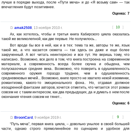
лучше в порядке выхода, после «Пути меча» и до «Я возьму сам» — так
впечатления будут позитивнее.
Оценка:
7
[
10
]
amak2508
,
13 ноября 2010 г.
Ах, как хотелось, чтобы и третья книга Кабирского цикла оказалась
такой же великолепной, как две первые. Не получилось...
Вот вроде бы все в ней, как и в тех: тема та же, авторы те же, язык
такой же, а что касается сюжета — так здесь он даже и еще более
закрученный. А вот читать неинтересно и все тут. Не веришь тому, что
написано.. Возможно, все дело в том, что книга построена на современном
материале, а современность всегда более скучна и обыдена, чем
полусказочные средние века.. Возможно, что поверить в одушевленность
современного оружия гораздо труднее, чем в одушевленность
средневековых мечей... Возможно, книге просто не хватило некой изюминки,
романтизма, какого-то эмоционального фона.. Но, отдавая должное
изощренной фантазии авторов, хочется отметить, что читается этот роман
совсем не с таким интересом, как два предыдущих, да и думать о нем после
окончания чтения совсем не тянет...
Оценка:
6
[
9
]
BroonCard
,
9 ноября 2019 г.
“Путь меча”, первая книга цикла, – довольно унылое в своей большей
части, однако строго прямолинейное по сценарию и удобное для