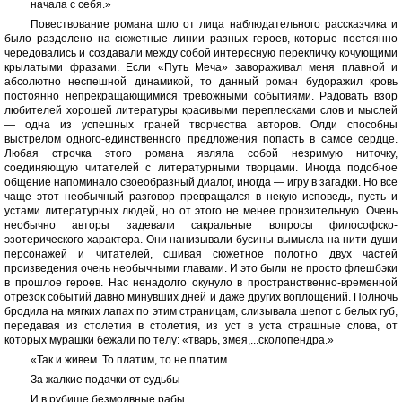
начала с себя.»
Повествование романа шло от лица наблюдательного рассказчика и
было разделено на сюжетные линии разных героев, которые постоянно
чередовались и создавали между собой интересную перекличку кочующими
крылатыми фразами. Если «Путь Меча» завораживал меня плавной и
абсолютно неспешной динамикой, то данный роман будоражил кровь
постоянно непрекращающимися тревожными событиями. Радовать взор
любителей хорошей литературы красивыми переплесками слов и мыслей
— одна из успешных граней творчества авторов. Олди способны
выстрелом одного-единственного предложения попасть в самое сердце.
Любая строчка этого романа являла собой незримую ниточку,
соединяющую читателей с литературными творцами. Иногда подобное
общение напоминало своеобразный диалог, иногда — игру в загадки. Но все
чаще этот необычный разговор превращался в некую исповедь, пусть и
устами литературных людей, но от этого не менее пронзительную. Очень
необычно авторы задевали сакральные вопросы философско-
эзотерического характера. Они нанизывали бусины вымысла на нити души
персонажей и читателей, сшивая сюжетное полотно двух частей
произведения очень необычными главами. И это были не просто флешбэки
в прошлое героев. Нас ненадолго окунуло в пространственно-временной
отрезок событий давно минувших дней и даже других воплощений. Полночь
бродила на мягких лапах по этим страницам, слизывала шепот с белых губ,
передавая из столетия в столетия, из уст в уста страшные слова, от
которых мурашки бежали по телу: «тварь, змея,...сколопендра.»
«Так и живем. То платим, то не платим
За жалкие подачки от судьбы —
И в рубище безмолвные рабы,