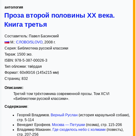
антология
Проза второй половины XX века.
Книга третья
Составитель:
Павел Басинский
М.:
СЛОВО/SLOVO
,
2008
г.
Серия:
Библиотека русской классики
Тираж:
1500 экз.
ISBN:
978-5-387-00026-3
Тип обложки:
твёрдая
Формат:
60x90/16
(145x215 мм)
Страниц:
832
Описание:
Третий том трёхтомника современной прозы. Том XCVI
«Библиотеки русской классики».
Содержание
:
Георгий Владимов.
Верный Руслан
(история караульной собаки),
стр. 5-114
Венедикт Ерофеев.
Москва — Петушки
(поэма), стр. 115-206
Владимир Маканин.
Где сходилось небо с холмами
(повесть),
стр. 207-256