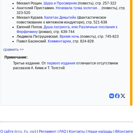
Михаил Рощин.
Шура и Просвирняк
(повесть), стр. 257-322
Анатолий Приставкин.
Ночевала тучка золотая…
(повесть), стр.
323-520
Михаил Кураев.
Капитан Дикштейн
(фантастическое
повествование о мятежном кондукторе), стр. 521-638
Евгений Попов.
Душа патриота, или Различные послания к
Ферфичкину
(роман), стр. 639-744
Людмила Петрушевская.
Время ночь
(повесть), стр. 745-823
Павел Басинский.
Комментарии
, стр. 824-828
сравнить >>
Примечание:
Третье издание. От
первого издания
отличается отсутствием
рассказов А. Кима и Т. Толстой.
О сайте
(
eng
,
fra
,
укр
) |
Регламент
|
FAQ
|
Контакты
|
Наши награды
|
ВКонтакте