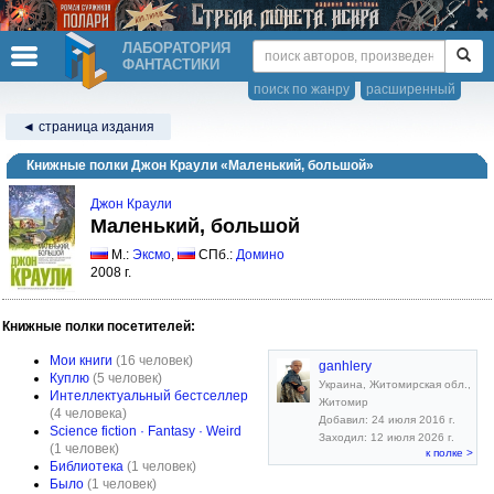
ЛАБОРАТОРИЯ
ФАНТАСТИКИ
поиск по жанру
расширенный
◄ страница издания
Книжные полки Джон Краули «Маленький, большой»
Джон Краули
Маленький, большой
М.:
Эксмо
,
СПб.:
Домино
2008 г.
Книжные полки посетителей:
Мои книги
(16 человек)
ganhlery
Куплю
(5 человек)
Украина, Житомирская обл.,
Интеллектуальный бестселлер
Житомир
(4 человека)
Добавил: 24 июля 2016 г.
Science fiction · Fantasy · Weird
Заходил: 12 июля 2026 г.
(1 человек)
к полке >
Библиотека
(1 человек)
Было
(1 человек)