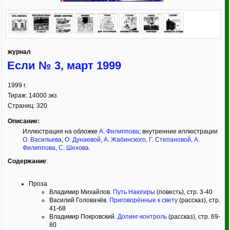
журнал
Если № 3, март 1999
1999
г.
Тираж:
14000 экз.
Страниц:
320
Описание:
Иллюстрация на обложке
А. Филиппова
; внутренние иллюстрации
О. Васильева
,
О. Дунаевой
,
А. Жабинского
,
Г. Степановой
,
А.
Филиппова
,
С. Шехова
.
Содержание
:
Проза
Владимир Михайлов.
Путь Наюгиры
(повесть), стр. 3-40
Василий Головачёв.
Приговорённые к свету
(рассказ), стр.
41-68
Владимир Покровский.
Допинг-контроль
(рассказ), стр. 69-
80