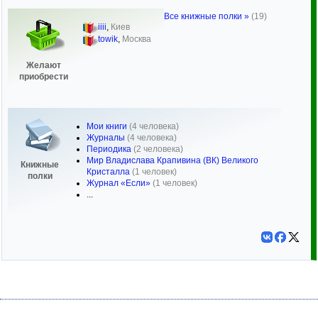
Все книжные полки »
(19)
iiii
,
Киев
towik
,
Москва
Желают
приобрести
Мои книги
(4 человека)
Журналы
(4 человека)
Периодика
(2 человека)
Мир Владислава Крапивина (ВК) Великого
Книжные
Кристалла
(1 человек)
полки
Журнал «Если»
(1 человек)
...