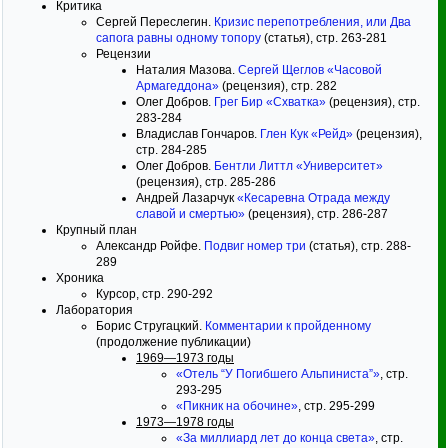
Критика
Сергей Переслегин.
Кризис перепотребления, или Два
сапога равны одному топору
(статья), стр. 263-281
Рецензии
Наталия Мазова.
Сергей Щеглов «Часовой
Армагеддона»
(рецензия), стр. 282
Олег Добров.
Грег Бир «Схватка»
(рецензия), стр.
283-284
Владислав Гончаров.
Глен Кук «Рейд»
(рецензия),
стр. 284-285
Олег Добров.
Бентли Литтл «Университет»
(рецензия), стр. 285-286
Андрей Лазарчук
«Кесаревна Отрада между
славой и смертью»
(рецензия), стр. 286-287
Крупный план
Александр Ройфе.
Подвиг номер три
(статья), стр. 288-
289
Хроника
Курсор, стр. 290-292
Лаборатория
Борис Стругацкий.
Комментарии к пройденному
(продолжение публикации)
1969—1973 годы
«Отель “У Погибшего Альпиниста”»
, стр.
293-295
«Пикник на обочине»
, стр. 295-299
1973—1978 годы
«За миллиард лет до конца света»
, стр.