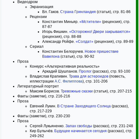
Видеодром
Экранизация
Вл. Гаков.
Страна Гринландия
(статья), стр. 81-86
Рецензии
Константин Миньяр.
«Мстители»
(рецензия), стр.
87-87
Игорь Фишкин.
«Осторожно! Двери закрываются»
(рецензия), стр. 88-88
Александр Ройфе.
«Солдат»
(рецензия), стр. 89-89
Сериал
Константин Белоручев.
Новое пришествие
Вавилона
(статья), стр. 90-92
Проза
Конкурс «Альтернативная реальность»
Аркадий Шушпанов.
Пролог
(рассказ), стр. 93-100
Владислав Крапивин.
Трава для астероидов
(повесть,
иллюстрации
А.С. Филипповa
), стр. 101-206
Литературный портрет
Максим Борисов.
Тревожные сказки
(статья), стр. 207-215
Факты (заметки), стр. 216-216
Проза
Евгений Лукин.
В Стране Заходящего Солнца
(рассказ),
стр. 217-229
Факты (заметки), стр. 230-230
Проза
Сергей Лукьяненко.
Запах свободы
(рассказ), стр. 231-248
Кир Булычёв.
Будущее начинается сегодня
(рассказ), стр.
249-262