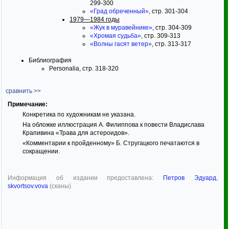
299-300
«Град обреченный»
, стр. 301-304
1979—1984 годы
«Жук в муравейнике»
, стр. 304-309
«Хромая судьба»
, стр. 309-313
«Волны гасят ветер»
, стр. 313-317
Библиография
Personalia, стр. 318-320
сравнить >>
Примечание:
Конкретика по художникам не указана.
На обложке иллюстрация А. Филиппова к повести Владислава
Крапивина «Трава для астероидов».
«Комментарии к пройденному» Б. Стругацкого печатаются в
сокращении.
Информация об издании предоставлена:
Петров Эдуард
,
skvortsov.vova
(сканы)