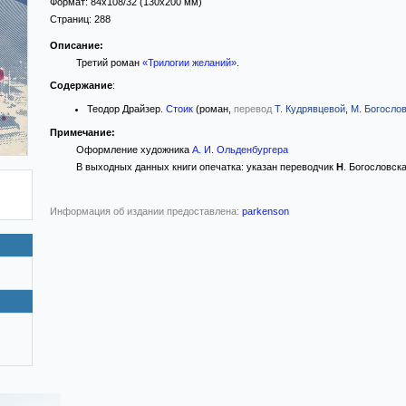
Формат:
84x108/32
(130x200 мм)
Страниц:
288
Описание:
Третий роман
«Трилогии желаний»
.
Содержание
:
Теодор Драйзер.
Стоик
(роман,
перевод
Т. Кудрявцевой
,
М. Богосло
Примечание:
Оформление художника
А. И. Ольденбургера
В выходных данных книги опечатка: указан переводчик
Н
. Богословск
Информация об издании предоставлена:
parkenson