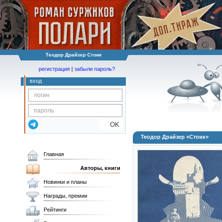
Теодор Драйзер Стоик
регистрация
|
забыли пароль?
вход
OK
Теодор Драйзер «Стоик»
Главная
Авторы, книги
Новинки и планы
Награды, премии
Рейтинги