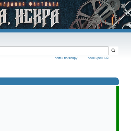
поиск по жанру
расширенный