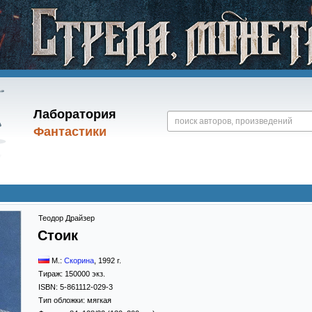
Лаборатория
Фантастики
Теодор Драйзер
Стоик
М.:
Скорина
,
1992
г.
Тираж:
150000 экз.
ISBN:
5-861112-029-3
Тип обложки:
мягкая