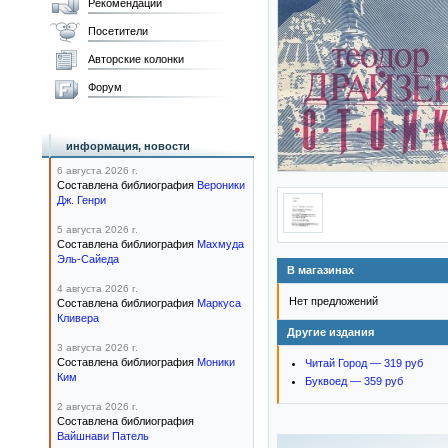
Рекомендации
Посетители
Авторские колонки
Форум
информация, новости
6 августа 2026 г.
Составлена библиография
Вероники
Дж. Генри
5 августа 2026 г.
Составлена библиография
Махмуда
Эль-Сайеда
В магазинах
4 августа 2026 г.
Нет предложений
Составлена библиография
Маркуса
Кливера
Другие издания
3 августа 2026 г.
Составлена библиография
Моники
Читай Город — 319 руб
Ким
Буквоед — 359 руб
2 августа 2026 г.
Составлена библиография
Вайшнави Патель