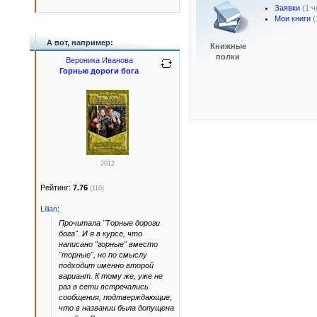
Заявки
(1 
Мои книги
(
А вот, например:
Книжные
полки
Вероника Иванова
Горные дороги бога
2012
Рейтинг:
7.76
(116)
Lilian
:
Прочитала "Торные дороги
бога". И я в курсе, что
написано "горные" вместо
"торные", но по смыслу
подходит именно второй
вариант. К тому же, уже не
раз в сети встречались
сообщения, подтверждающие,
что в названии была допущена