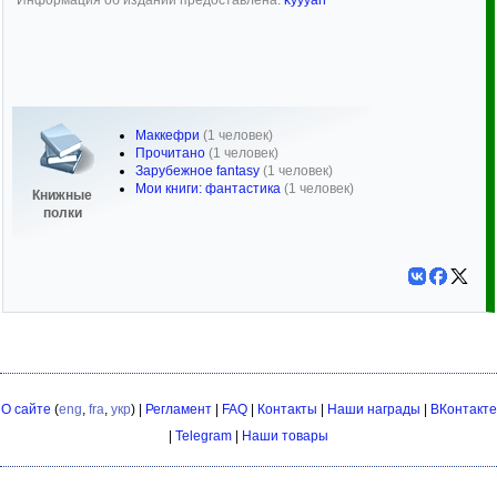
Информация об издании предоставлена:
kyyyan
Маккефри
(1 человек)
Прочитано
(1 человек)
Зарубежное fantasy
(1 человек)
Мои книги: фантастика
(1 человек)
Книжные
полки
О сайте
(
eng
,
fra
,
укр
) |
Регламент
|
FAQ
|
Контакты
|
Наши награды
|
ВКонтакте
|
Telegram
|
Наши товары