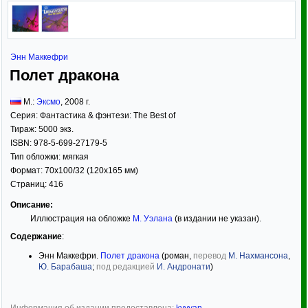
Энн Маккефри
Полет дракона
М.:
Эксмо
,
2008
г.
Серия:
Фантастика & фэнтези: The Best of
Тираж:
5000 экз.
ISBN:
978-5-699-27179-5
Тип обложки:
мягкая
Формат:
70x100/32
(120x165 мм)
Страниц:
416
Описание:
Иллюстрация на обложке
М. Уэлана
(в издании не указан).
Содержание
:
Энн Маккефри.
Полет дракона
(роман,
перевод
М. Нахмансона
,
Ю. Барабаша
;
под редакцией
И. Андронати
)