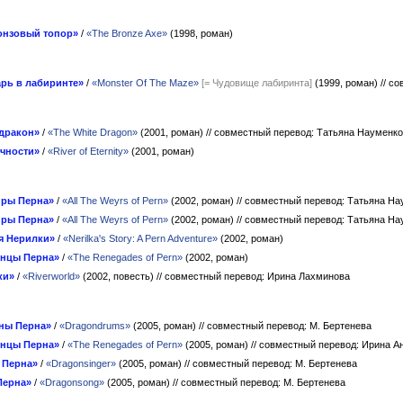
онзовый топор»
/
«The Bronze Axe»
(1998, роман)
рь в лабиринте»
/
«Monster Of The Maze»
[= Чудовище лабиринта]
(1999, роман)
// с
дракон»
/
«The White Dragon»
(2001, роман)
// совместный перевод: Татьяна Науменко
ечности»
/
«River of Eternity»
(2001, роман)
йры Перна»
/
«All The Weyrs of Pern»
(2002, роман)
// совместный перевод: Татьяна Н
йры Перна»
/
«All The Weyrs of Pern»
(2002, роман)
// совместный перевод: Татьяна Н
я Нерилки»
/
«Nerilka's Story: A Pern Adventure»
(2002, роман)
нцы Перна»
/
«The Renegades of Pern»
(2002, роман)
ки»
/
«Riverworld»
(2002, повесть)
// совместный перевод: Ирина Лахминова
ны Перна»
/
«Dragondrums»
(2005, роман)
// совместный перевод: М. Бертенева
нцы Перна»
/
«The Renegades of Pern»
(2005, роман)
// совместный перевод: Ирина А
 Перна»
/
«Dragonsinger»
(2005, роман)
// совместный перевод: М. Бертенева
Перна»
/
«Dragonsong»
(2005, роман)
// совместный перевод: М. Бертенева