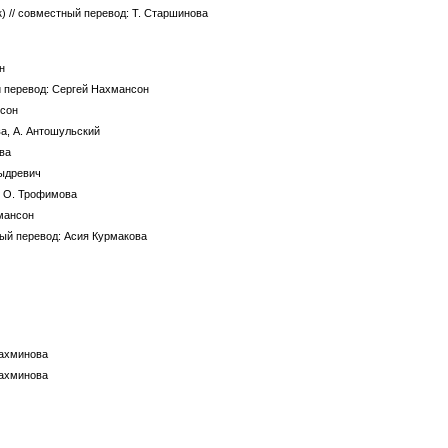
к)
// совместный перевод: Т. Старшинова
н
й перевод: Сергей Нахмансон
нсон
ва, А. Антошульский
ова
Выдревич
, О. Трофимова
хмансон
ный перевод: Асия Курмакова
Лахминова
Лахминова