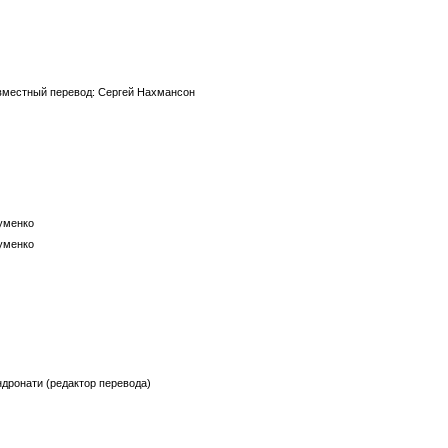
овместный перевод: Сергей Нахмансон
ауменко
ауменко
ндронати (редактор перевода)