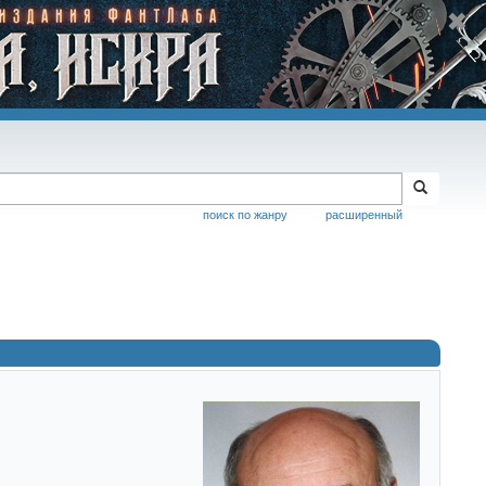
поиск по жанру
расширенный