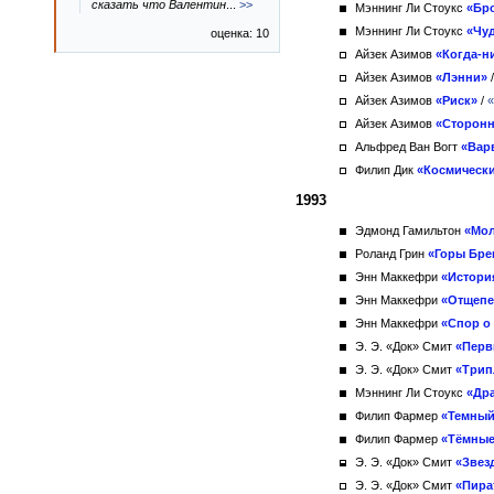
сказать что Валентин
...
>>
Мэннинг Ли Стоукс
«Бр
Мэннинг Ли Стоукс
«Чу
оценка: 10
Айзек Азимов
«Когда-н
Айзек Азимов
«Лэнни»
Айзек Азимов
«Риск»
/
«
Айзек Азимов
«Сторонн
Альфред Ван Вогт
«Вар
Филип Дик
«Космическ
1993
Эдмонд Гамильтон
«Мол
Роланд Грин
«Горы Бре
Энн Маккефри
«Истори
Энн Маккефри
«Отщепе
Энн Маккефри
«Спор о
Э. Э. «Док» Смит
«Перв
Э. Э. «Док» Смит
«Трип
Мэннинг Ли Стоукс
«Др
Филип Фармер
«Темный
Филип Фармер
«Тёмные
Э. Э. «Док» Смит
«Звез
Э. Э. «Док» Смит
«Пира