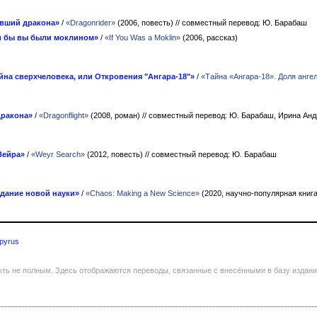
вший дракона»
/
«Dragonrider»
(2006, повесть)
// совместный перевод: Ю. Барабаш
и бы вы были моклином»
/
«If You Was a Moklin»
(2006, рассказ)
йна сверхчеловека, или Откровения "Ангара-18"»
/
«Тайна «Ангара-18». Доля анге
дракона»
/
«Dragonflight»
(2008, роман)
// совместный перевод: Ю. Барабаш, Ирина Анд
Вейра»
/
«Weyr Search»
(2012, повесть)
// совместный перевод: Ю. Барабаш
здание новой науки»
/
«Chaos: Making a New Science»
(2020, научно-популярная книг
pyrus
ть не полным. Здесь отображаются переводы, связанные с внесёнными в базу издан