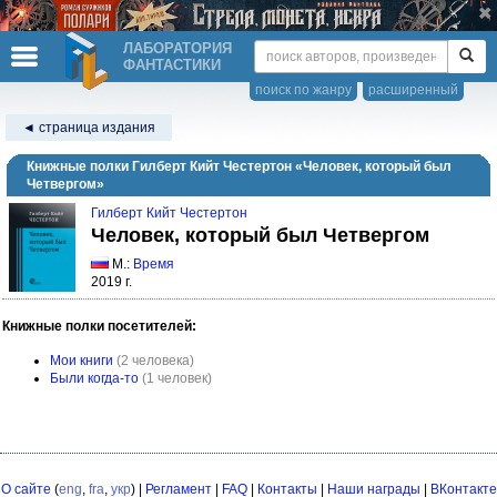
ЛАБОРАТОРИЯ
ФАНТАСТИКИ
поиск по жанру
расширенный
◄ страница издания
Книжные полки Гилберт Кийт Честертон «Человек, который был
Четвергом»
Гилберт Кийт Честертон
Человек, который был Четвергом
М.:
Время
2019 г.
Книжные полки посетителей:
Мои книги
(2 человека)
Были когда-то
(1 человек)
О сайте
(
eng
,
fra
,
укр
) |
Регламент
|
FAQ
|
Контакты
|
Наши награды
|
ВКонтакте