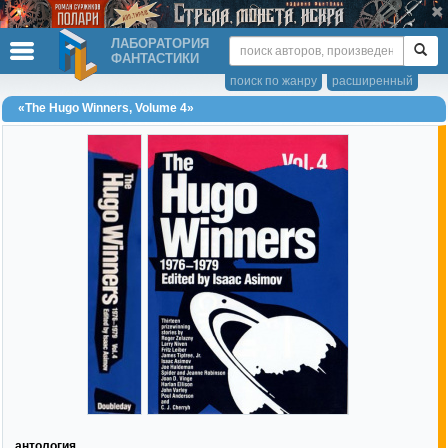
ЛАБОРАТОРИЯ
ФАНТАСТИКИ
поиск по жанру
расширенный
«The Hugo Winners, Volume 4»
антология