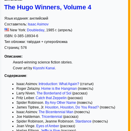
The Hugo Winners, Volume 4
Язык издания:
английский
Составитель:
Isaac Asimov
New York:
Doubleday
,
1985
г. (апрель)
ISBN:
0-385-18934-6
Тип обложки:
твёрдая
+ суперобложка
Страниц:
576
Описание:
Award-winning science fiction stories.
Cover art by
Kiyoshi Kanai
.
Содержание
:
Isaac Asimov.
Introduction: What Again?
(статья)
Roger Zelazny.
Home is the Hangman
(повесть)
Larry Niven.
The Borderland of Sol
(рассказ)
Fritz Leiber.
Catch that Zeppelin
(рассказ)
Spider Robinson.
By Any Other Name
(повесть)
James Tiptree, Jr.
Houston, Houston, Do You Read?
(повесть)
Isaac Asimov.
The Bicentennial Man
(повесть)
Joe Haldeman.
Tricentennial
(рассказ)
Spider Robinson, Jeanne Robinson.
Stardance
(повесть)
Joan Vinge.
Eyes of Amber
(рассказ)
Harlan Ellison.
Jeffty is Five
(рассказ)