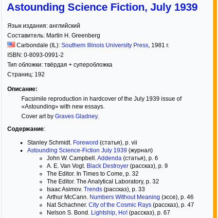
Astounding Science Fiction, July 1939
Язык издания:
английский
Составитель:
Martin H. Greenberg
Carbondale (IL):
Southern Illinois University Press
,
1981
г.
ISBN:
0-8093-0991-2
Тип обложки:
твёрдая
+ суперобложка
Страниц:
192
Описание:
Facsimile reproduction in hardcover of the July 1939 issue of
«Astounding» with new essays.
Cover art by
Graves Gladney
.
Содержание
:
Stanley Schmidt.
Foreword
(статья), p. vii
Astounding Science-Fiction July 1939
(журнал)
John W. Campbell.
Addenda
(статья), p. 6
A. E. Van Vogt.
Black Destroyer
(рассказ), p. 9
The Editor. In Times to Come, p. 32
The Editor. The Analytical Laboratory, p. 32
Isaac Asimov.
Trends
(рассказ), p. 33
Arthur McCann.
Numbers Without Meaning
(эссе), p. 46
Nat Schachner.
City of the Cosmic Rays
(рассказ), p. 47
Nelson S. Bond.
Lightship, Ho!
(рассказ), p. 67