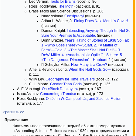
Leo Vernon.
Tools for Brains
(эссе), p. 80
Ross Rocklynne.
The Moth
(рассказ), p. 91
Brass Tacks and Science Discussions, p. 106
Isaac Asimov.
Consipracy!
(письмо)
Arthur L. Widner, Jr.
Finlay Does Next Month's Cover!
(письмо)
Damon Knight.
Interesting, Anyway, Though I'm Not So
Sure Your Premise Is Acceptable.
(письмо)
Donn Brazier.
Year's Rating of Stories of 1938 So Far:
1. «Who Goes There?"—Stuart. 2. «A Matter of
Form"—Gold. 3. «The Master Shall Not Die!"—R.
DeW. Miller. 4. «Anachronistic Optics"—Schere. 5.
«The Dangerous Dimension"—Hubbard.?
(письмо)
P. Schuyler Miller.
How Many Is a Crew?
(письмо)
Amelia Reynolds Long.
When the Half Gods Go—
(рассказ),
p. 111
Willy Ley.
Geography for Time Travelers
(эссе), p. 122
C. L. Moore.
Greater Than Gods
(рассказ), p. 135
A. E. Van Vogt.
On «Black Destroyer»
(эссе), p. 167
Isaac Asimov.
Concerning «Trends»
(статья), p. 173
Ross Rocklynne.
On John W. Campbell, Jr., and Science Fiction
(статья), p. 177
сравнить >>
Примечание:
Факсимильное переиздание в твердой обложке номера журнала
«Astounding Science Fiction» за июль 1939 года с предисловиями и
послесловиями к нему от С. Шмидта, А. Ван Вогта, А. Азимова и Р.