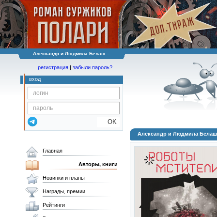
Александр и Людмила Белаш ...
регистрация
|
забыли пароль?
вход
OK
Александр и Людмила Белаш
Главная
Авторы, книги
Новинки и планы
Награды, премии
Рейтинги