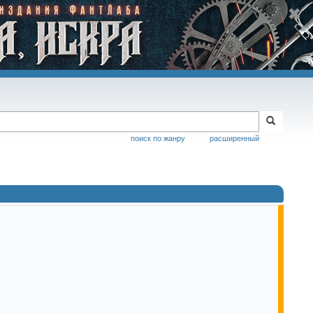
поиск по жанру
расширенный