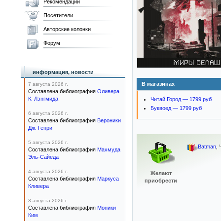
Рекомендации
Посетители
Авторские колонки
Форум
информация, новости
В магазинах
7 августа 2026 г.
Составлена библиография
Оливера
К. Лэнгмида
Читай Город — 1799 руб
Буквоед — 1799 руб
6 августа 2026 г.
Составлена библиография
Вероники
Дж. Генри
5 августа 2026 г.
Batman
,
Составлена библиография
Махмуда
Эль-Сайеда
4 августа 2026 г.
Желают
Составлена библиография
Маркуса
приобрести
Кливера
3 августа 2026 г.
Составлена библиография
Моники
Ким