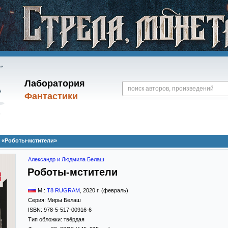
Лаборатория
Фантастики
 «Роботы-мстители»
Александр и Людмила Белаш
Роботы-мстители
М.:
T8 RUGRAM
,
2020
г. (февраль)
Серия:
Миры Белаш
ISBN:
978-5-517-00916-6
Тип обложки:
твёрдая