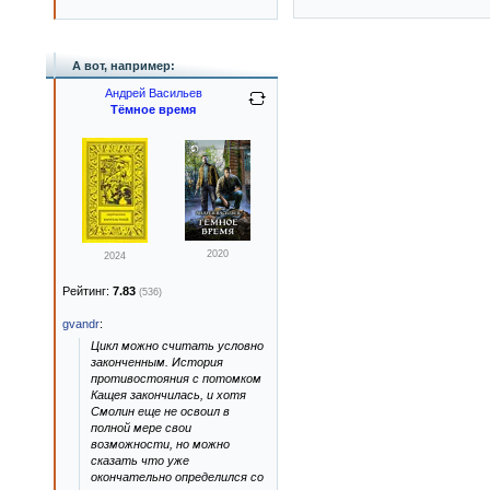
А вот, например:
Андрей Васильев
Тёмное время
2020
2024
Рейтинг:
7.83
(536)
gvandr
:
Цикл можно считать условно
законченным. История
противостояния с потомком
Кащея закончилась, и хотя
Смолин еще не освоил в
полной мере свои
возможности, но можно
сказать что уже
окончательно определился со