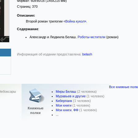
Формат:
60x90/16
(145x215 мм)
Страниц:
370
Описание:
Второй роман трилогии
«Война кукол»
.
Содержание
:
Александр и Людмила Белаш.
Роботы-мстители
(роман)
Информация об издании предоставлена:
belash
Все книжные полк
Миры Белаш
(2 человека)
Чебоксары
Муравьев и другие
(1 человек)
Киберпанк
(1 человек)
Мои книги
(1 человек)
Книжные
Мои книги. ФФ
(1 человек)
полки
...