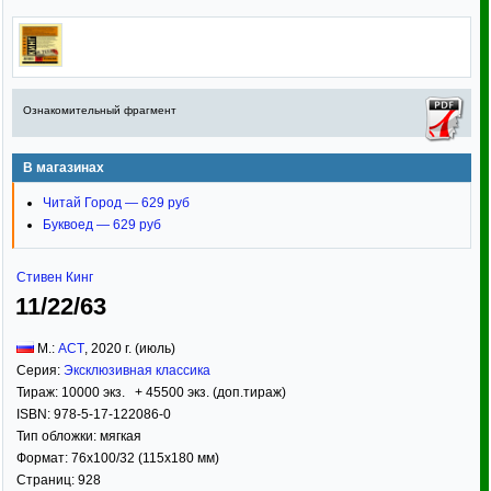
Ознакомительный фрагмент
В магазинах
Читай Город — 629 руб
Буквоед — 629 руб
Стивен Кинг
11/22/63
М.:
АСТ
,
2020
г. (июль)
Серия:
Эксклюзивная классика
Тираж:
10000 экз. + 45500 экз. (доп.тираж)
ISBN:
978-5-17-122086-0
Тип обложки:
мягкая
Формат:
76x100/32
(115x180 мм)
Страниц:
928