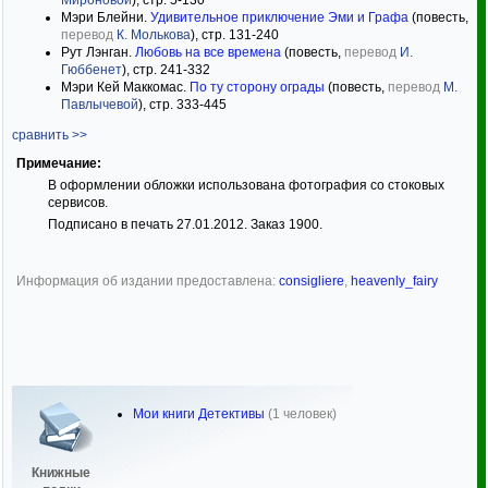
Мироновой
), стр. 5-130
Мэри Блейни.
Удивительное приключение Эми и Графа
(повесть,
перевод
К. Молькова
), стр. 131-240
Рут Лэнган.
Любовь на все времена
(повесть,
перевод
И.
Гюббенет
), стр. 241-332
Мэри Кей Маккомас.
По ту сторону ограды
(повесть,
перевод
М.
Павлычевой
), стр. 333-445
сравнить >>
Примечание:
В оформлении обложки использована фотография со стоковых
сервисов.
Подписано в печать 27.01.2012. Заказ 1900.
Информация об издании предоставлена:
consigliere
,
heavenly_fairy
Мои книги Детективы
(1 человек)
Книжные