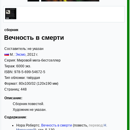
сборник
Вечность в смерти
Составитель:
не указан
М.:
Эксмо
,
2012
г.
Серия:
Мировой мега-бестселлер
Тираж:
6000 экз.
ISBN:
978-5-699-54672-5
Тип обложки:
твёрдая
Формат:
80x100/32
(120x190 мм)
Страниц:
448
Описание:
Сборник повестей.
Художник не указан.
Содержание
:
Нора Робертс.
Вечность в смерти
(повесть,
перевод
Н.