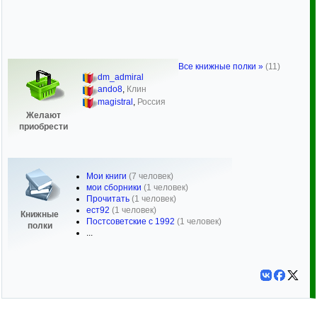
Все книжные полки »
(11)
dm_admiral
ando8
,
Клин
magistral
,
Россия
Желают
приобрести
Мои книги
(7 человек)
мои сборники
(1 человек)
Прочитать
(1 человек)
ест92
(1 человек)
Книжные
Постсоветские с 1992
(1 человек)
полки
...