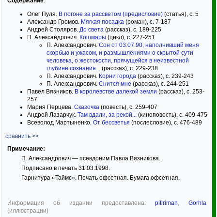
Содержание
:
Олег Пуля.
В погоне за рассветом (предисловие)
(статья), с. 5
Александр Громов.
Мягкая посадка
(роман), с. 7-187
Андрей Столяров.
До света
(рассказ), с. 189-225
П. Александрович.
Кошмары
(цикл), с. 227-251
П. Александрович.
Сон от 03.07.90, наполнивший меня
скорбью и ужасом, и размышлениями о скрытой сути
человека, о жестокости, прячущейся в неизвестной
глубине сознания...
(рассказ), с. 229-238
П. Александрович.
Корни города
(рассказ), с. 239-243
П. Александрович.
Снится мне
(рассказ), с. 244-251
Павел Вязников.
В королевстве далекой земли
(рассказ), с. 253-
257
Мария Перцева.
Сказочка
(повесть), с. 259-407
Андрей Лазарчук.
Там вдали, за рекой...
(киноповесть), с. 409-475
Всеволод Мартыненко.
От бессветья
(послесловие), с. 476-489
сравнить >>
Примечание:
П. Александрович — псевдоним Павла Вязникова.
Подписано в печать 31.03.1998.
Гарнитура «Таймс». Печать офсетная. Бумага офсетная.
Информация об издании предоставлена:
pitiriman
,
Gorhla
(иллюстрации)