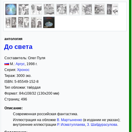
антология
До света
Составитель:
Олег Пуля
М.:
Аргус
,
1998
г.
Серия:
Хронос
Тираж:
3000 экз.
ISBN:
5-85549-152-8
Тип обложки:
твёрдая
Формат:
84x108/32
(130x200 мм)
Страниц:
496
Описание:
Современная российская фантастика.
Иллюстрация на обложке
В. Мартыненко
(в издании не указан);
внутренние иллюстрации
Р. Исматуллаева
,
З. Шабдурасулова
.