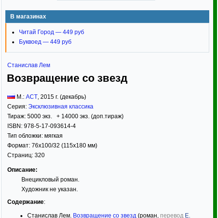
В магазинах
Читай Город — 449 руб
Буквоед — 449 руб
Станислав Лем
Возвращение со звезд
М.:
АСТ
,
2015
г. (декабрь)
Серия:
Эксклюзивная классика
Тираж:
5000 экз. + 14000 экз. (доп.тираж)
ISBN:
978-5-17-093614-4
Тип обложки:
мягкая
Формат:
76x100/32
(115x180 мм)
Страниц:
320
Описание:
Внецикловый роман.
Художник не указан.
Содержание
:
Станислав Лем.
Возвращение со звезд
(роман,
перевод
Е.