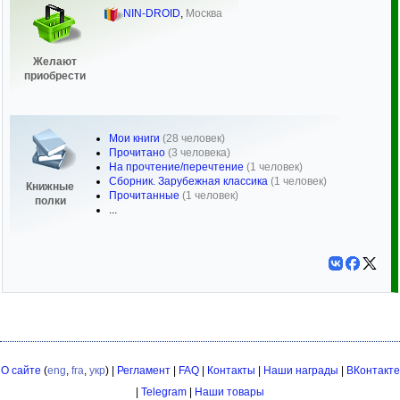
NIN-DROID
,
Москва
Желают
приобрести
Мои книги
(28 человек)
Прочитано
(3 человека)
На прочтение/перечтение
(1 человек)
Сборник. Зарубежная классика
(1 человек)
Книжные
Прочитанные
(1 человек)
полки
...
О сайте
(
eng
,
fra
,
укр
) |
Регламент
|
FAQ
|
Контакты
|
Наши награды
|
ВКонтакте
|
Telegram
|
Наши товары