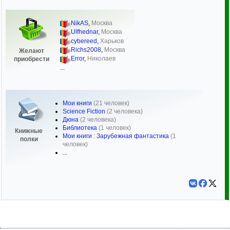
NikAS
,
Москва
Ulfhednar
,
Москва
cybereed
,
Харьков
Richs2008
,
Москва
Желают
Error
,
Николаев
приобрести
...
Мои книги
(21 человек)
Science Fiction
(2 человека)
Дюна
(2 человека)
Библиотека
(1 человек)
Книжные
Мои книги : Зарубежная фантастика
(1
полки
человек)
...