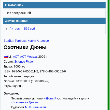
В магазинах
Нет предложений
Другие издания
Литрес — 579 руб
Брайан Герберт
,
Кевин Андерсон
Охотники Дюны
М.:
АСТ
,
АСТ Москва
,
2009
г.
Серия:
Science Fiction
Тираж:
7000 экз.
ISBN:
978-5-17-056611-2, 978-5-403-00152-6
Тип обложки:
твёрдая
Формат:
84x108/32
(130x200 мм)
Страниц:
608
Описание:
Первый роман дилогии
«Дюна-7»
, относящейся к циклу
«Вселенная Дюны»
.
Художник
М. Н. Калинкин
.