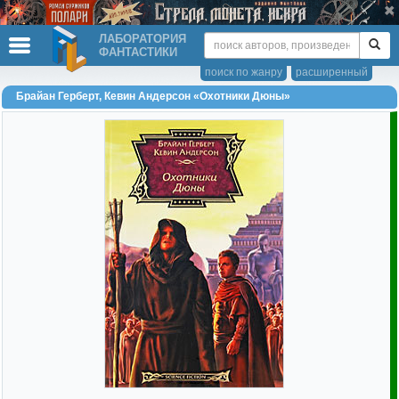
ЛАБОРАТОРИЯ
ФАНТАСТИКИ
поиск по жанру
расширенный
Брайан Герберт, Кевин Андерсон «Охотники Дюны»