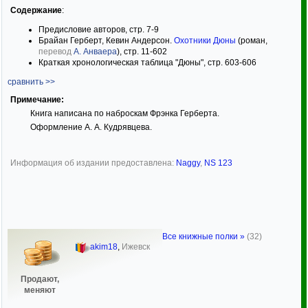
Содержание
:
Предисловие авторов, стр. 7-9
Брайан Герберт, Кевин Андерсон.
Охотники Дюны
(роман,
перевод
А. Анваера
), стр. 11-602
Краткая хронологическая таблица "Дюны", стр. 603-606
сравнить >>
Примечание:
Книга написана по наброскам Фрэнка Герберта.
Оформление А. А. Кудрявцева.
Информация об издании предоставлена:
Naggy
,
NS 123
Все книжные полки »
(32)
akim18
,
Ижевск
Продают,
меняют