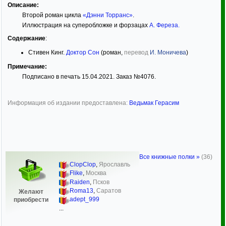
Описание:
Второй роман цикла
«Дэнни Торранс»
.
Иллюстрация на суперобложке и форзацах
А. Фереза
.
Содержание
:
Стивен Кинг.
Доктор Сон
(роман,
перевод
И. Моничева
)
Примечание:
Подписано в печать 15.04.2021. Заказ №4076.
Информация об издании предоставлена:
Ведьмак Герасим
Все книжные полки »
(36)
ClopClop
,
Ярославль
Flike
,
Москва
Raiden
,
Псков
Roma13
,
Саратов
Желают
adept_999
приобрести
...