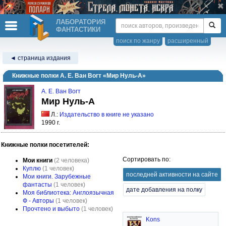
ЛАБОРАТОРИЯ
ФАНТАСТИКИ
поиск по жанру
расширенный
◄ страница издания
Книжные полки А. Е. Ван Вогт «Мир Нуль-А»
А. Е. Ван Вогт
Мир Нуль-А
Л.:
Издательство в книге не указано
1990 г.
Книжные полки посетителей:
Сортировать по:
Мои книги
(2 человека)
Куплю
(1 человек)
последней активности на сайте
Мои книги. Зарубежные
фантасты
(1 человек)
дате добавления на полку
Моя библиотека: Англоязычная
Ф - Авторы
(1 человек)
Прочтено и выбыто
(1 человек)
Kons