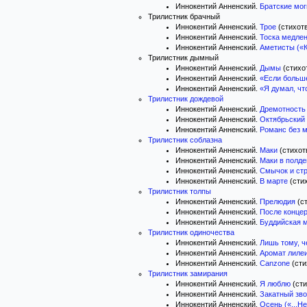
Иннокентий Анненский.
Братские мо
Трилистник брачный
Иннокентий Анненский.
Трое
(стихотв
Иннокентий Анненский.
Тоска медле
Иннокентий Анненский.
Аметисты («К
Трилистник дымный
Иннокентий Анненский.
Дымы
(стихот
Иннокентий Анненский.
«Если больше
Иннокентий Анненский.
«Я думал, что
Трилистник дождевой
Иннокентий Анненский.
Дремотность
Иннокентий Анненский.
Октябрьский
Иннокентий Анненский.
Романс без 
Трилистник соблазна
Иннокентий Анненский.
Маки
(стихотв
Иннокентий Анненский.
Маки в полде
Иннокентий Анненский.
Смычок и ст
Иннокентий Анненский.
В марте
(стих
Трилистник толпы
Иннокентий Анненский.
Прелюдия
(ст
Иннокентий Анненский.
После конце
Иннокентий Анненский.
Буддийская 
Трилистник одиночества
Иннокентий Анненский.
Лишь тому, ч
Иннокентий Анненский.
Аромат лиле
Иннокентий Анненский.
Canzone
(сти
Трилистник замирания
Иннокентий Анненский.
Я люблю
(сти
Иннокентий Анненский.
Закатный зво
Иннокентий Анненский.
Осень («...Не