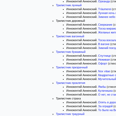
Иннокентий Анненский.
Ореанда
(сти
Трилистник лунный
Иннокентий Анненский.
Träumerei
(ст
Иннокентий Анненский.
Лунная ночь 
Иннокентий Анненский.
Зимнее небо
Трилистник дорожный
Иннокентий Анненский.
Сверкание
(с
Иннокентий Анненский.
Тоска мираж
Иннокентий Анненский.
Желанье жит
Трилистник вагонный
Иннокентий Анненский.
Тоска вокзал
Иннокентий Анненский.
В вагоне
(сти
Иннокентий Анненский.
Зимний поез
Трилистник бумажный
Иннокентий Анненский.
Спутнице
(ст
Иннокентий Анненский.
Неживая
(сти
Иннокентий Анненский.
Офорт
(стихо
Трилистник призрачный
Иннокентий Анненский.
Nox vitae
(сти
Иннокентий Анненский.
Квадратные 
Иннокентий Анненский.
Мучительный
Трилистник проклятия
Иннокентий Анненский.
Ямбы
(стихот
Иннокентий Анненский.
Кулачишка
(с
Иннокентий Анненский.
О нет, не ста
Трилистник страха
Иннокентий Анненский.
Опять в дорог
Иннокентий Анненский.
За оградой
(с
Иннокентий Анненский.
То было на В
Трилистник траурный