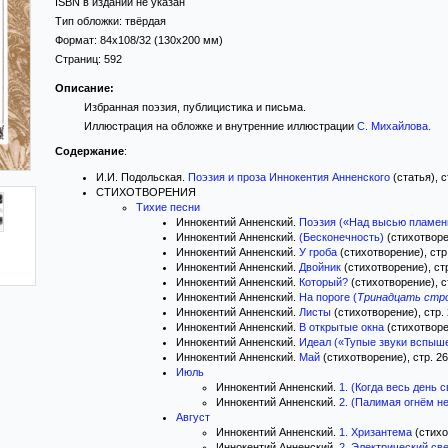
ISBN в издании не указан
Тип обложки:
твёрдая
Формат:
84x108/32
(130x200 мм)
Страниц:
592
Описание:
Избранная поэзия, публицистика и письма.
Иллюстрация на обложке и внутренние иллюстрации
С. Михайлова
.
Содержание
:
И.И. Подольская.
Поэзия и проза Иннокентия Анненского
(статья), с
СТИХОТВОРЕНИЯ
Тихие песни
Иннокентий Анненский.
Поэзия («Над высью пламенн
Иннокентий Анненский.
(Бесконечность)
(стихотворен
Иннокентий Анненский.
У гроба
(стихотворение), стр
Иннокентий Анненский.
Двойник
(стихотворение), стр
Иннокентий Анненский.
Который?
(стихотворение), с
Иннокентий Анненский.
На пороге (
Тринадцать стр
Иннокентий Анненский.
Листы
(стихотворение), стр.
Иннокентий Анненский.
В открытые окна
(стихотворен
Иннокентий Анненский.
Идеал («Тупые звуки вспышек
Иннокентий Анненский.
Май
(стихотворение), стр. 26
Июль
Иннокентий Анненский.
1. (Когда весь день 
Иннокентий Анненский.
2. (Палимая огнём н
Август
Иннокентий Анненский.
1. Хризантема
(стихо
Иннокентий Анненский.
2. Электрический све