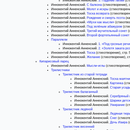
Иннокентий Анненский.
3. Падение лилий
(ст
Иннокентий Анненский.
С балкона
(стихотворение), с
Иннокентий Анненский.
Молот и искры
(стихотворени
Иннокентий Анненский.
Тоска возврата
(стихотворени
Иннокентий Анненский.
Рождение и смерть поэта
(ка
Иннокентий Анненский.
«Мухи как мысли»
(стихотвор
Иннокентий Анненский.
Под зелёным абажуром
(стих
Иннокентий Анненский.
Третий мучительный сонет
(
Иннокентий Анненский.
Второй фортепьянный сонет
Параллели
Иннокентий Анненский.
1. «Под грозные речи
Иннокентий Анненский.
2. «Золотя заката роз
Иннокентий Анненский.
Тоска
(стихотворение), стр. 
Иннокентий Анненский.
Желание
(стихотворение), ст
Кипарисовый ларец
Иннокентий Анненский.
Мысли-иглы
(стихотворение),
Трилистники
Трилистник из старой тетради
Иннокентий Анненский.
Тоска маятни
Иннокентий Анненский.
Картинка
(сти
Иннокентий Анненский.
Старая усад
Трилистник балаганный
Иннокентий Анненский.
Серебряный 
Иннокентий Анненский.
Шарики детс
Иннокентий Анненский.
Умирание
(ст
Трилистник ледяной
Иннокентий Анненский.
Ледяная тюр
Иннокентий Анненский.
Снег
(стихотв
Иннокентий Анненский.
Дочь Иаира
(
Трилистник весенний