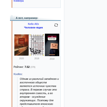
Кливера
А вот, например:
Кобо Абэ
Человек-ящик
2020
2018
2018
Рейтинг:
7.52
(379)
Ksellos
:
Одним из различий западного и
восточного обществ
является источник чувства
страха. В первом случае это
внутренняя совесть, а во
втором - осуждение
окружающих. Поэтому для
представителя японского