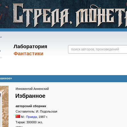
Лаборатория
Фантастики
ранное»
Иннокентий Анненский
Избранное
авторский сборник
Составитель:
И. Подольская
М.:
Правда
,
1987
г.
Тираж:
300000 экз.