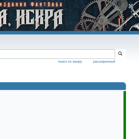
поиск по жанру
расширенный