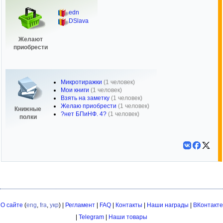
edn
DSlava
Желают
приобрести
Микротиражки
(1 человек)
Мои книги
(1 человек)
Взять на заметку
(1 человек)
Желаю приобрести
(1 человек)
Книжные
?нет БПиНФ. 4?
(1 человек)
полки
О сайте
(
eng
,
fra
,
укр
) |
Регламент
|
FAQ
|
Контакты
|
Наши награды
|
ВКонтакте
|
Telegram
|
Наши товары