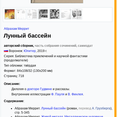
Абрахам Меррит
Лунный бассейн
авторский сборник,
часть собрания сочинений, самиздат
Воронеж:
Юпитер
,
2019
г.
Серия:
Библиотека приключений и научной фантастики
(продолжатели)
Тип обложки:
твёрдая
Формат:
84x108/32
(130x200 мм)
Страниц:
718
Описание:
Дилогия о
докторе Гудвине
и рассказы.
Внутренние иллюстрации
Ф. Пауля
и
В. Финлея
.
Содержание
:
Абрахам Меррит.
Лунный бассейн
(роман,
перевод
А. Грузберга
),
стр. 5-345
Абрахам Меррит.
Живой металл. Металлическое чудовище