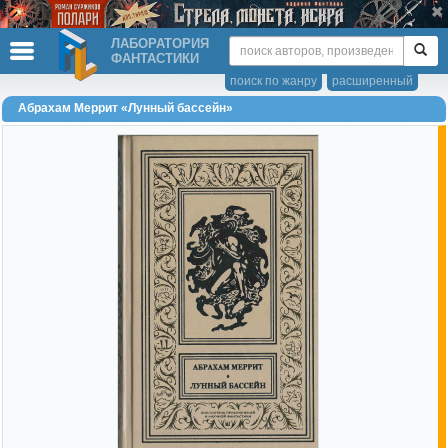
ЛАБОРАТОРИЯ
ФАНТАСТИКИ
поиск по жанру
расширенный
Абрахам Меррит «Лунный бассейн»