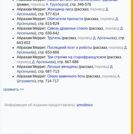
(роман,
перевод
А. Грузберга
), стр. 346-576
Абрахам Меррит.
Женщина-лиса
(рассказ,
перевод
Д.
Арсеньева
), стр. 577-614
Абрахам Меррит.
Обитатели пропасти
(рассказ,
перевод
Д.
Арсеньева
), стр. 615-629
Абрахам Меррит.
Сквозь драконье стекло
(рассказ,
перевод
Д.
Арсеньева
), стр. 630-642
Абрахам Меррит.
Трутень
(рассказ,
перевод
Д. Арсеньева
), стр.
643-652
Абрахам Меррит.
Последний поэт и роботы
(рассказ,
перевод
Д.
Арсеньева
), стр. 653-666
Абрахам Меррит.
Три строчки на старофранцузском
(рассказ,
перевод
Д. Арсеньева
), стр. 667-686
Абрахам Меррит.
Лесные женщины
(рассказ,
перевод
Д.
Арсеньева
), стр. 687-713
Абрахам Меррит.
Озеро каменного бога
(рассказ,
перевод
А.
Штрамило
), стр. 714-717
сравнить >>
Информация об издании предоставлена:
arnoldsco