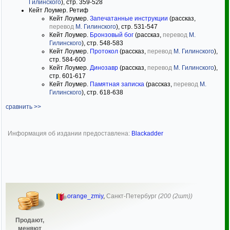
Гилинского
), стр. 359-528
Кейт Лоумер. Ретиф
Кейт Лоумер.
Запечатанные инструкции
(рассказ,
перевод
М. Гилинского
), стр. 531-547
Кейт Лоумер.
Бронзовый бог
(рассказ,
перевод
М.
Гилинского
), стр. 548-583
Кейт Лоумер.
Протокол
(рассказ,
перевод
М. Гилинского
),
стр. 584-600
Кейт Лоумер.
Динозавр
(рассказ,
перевод
М. Гилинского
),
стр. 601-617
Кейт Лоумер.
Памятная записка
(рассказ,
перевод
М.
Гилинского
), стр. 618-638
сравнить >>
Информация об издании предоставлена:
Blackadder
orange_zmiy
,
Санкт-Петербург
(200 (2шт))
Продают,
меняют