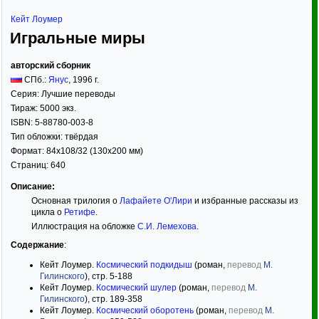
Кейт Лоумер
Игральные миры
авторский сборник
СПб.:
Янус
,
1996
г.
Серия:
Лучшие переводы
Тираж:
5000 экз.
ISBN:
5-88780-003-8
Тип обложки:
твёрдая
Формат:
84x108/32
(130x200 мм)
Страниц:
640
Описание:
Основная трилогия о
Лафайете О'Лири
и избранные рассказы из
цикла о
Ретифе
.
Иллюстрация на обложке
С.И. Лемехова
.
Содержание
:
Кейт Лоумер.
Космический подкидыш
(роман,
перевод
М.
Гилинского
), стр. 5-188
Кейт Лоумер.
Космический шулер
(роман,
перевод
М.
Гилинского
), стр. 189-358
Кейт Лоумер.
Космический оборотень
(роман,
перевод
М.