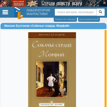
ЛАБОРАТОРИЯ
ФАНТАСТИКИ
поиск по жанру
расширенный
Михаил Булгаков «Собачье сердце. Морфий»