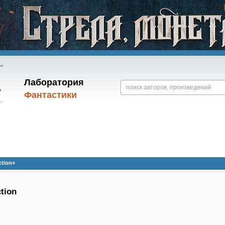
Лаборатория
Фантастики
ction»
ction