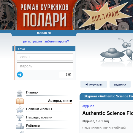
fantlab ru
регистрация
|
забыли пароль?
вход
OK
◄ журналы
издания
Главная
Журнал «Authentic Science Fi
Авторы, книги
Журнал
Новинки и планы
Authentic Science Fi
Награды, премии
Журнал,
1951
год
Рейтинги
Язык написания: английский