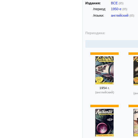
Издания:
ВСЕ
(85)
/период:
1950-е
(85)
/языки:
английский
(85)
Периодика:
1954 г.
(английский)
(ан