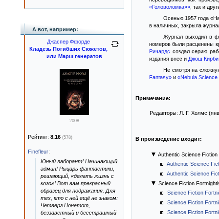
«Головоломка»»
, так и дру
Осенью 1957 года «Ha
в наличных, закрыла журна
А вот, например:
Журнал выходил в фо
Джаспер Ффорде
номеров были расценены кр
Кладезь Погибших Сюжетов,
Ричардс
создал серию рабо
или Марш генератов
издания внес и
Джош Кирби
Не смотря на сложную
Fantasy»
и
«Nebula Science 
Примечание:
Редакторы: Л. Г. Холмс (ян
2008
Рейтинг:
8.16
(578)
В произведение входит:
Finefleur
:
Authentic Science Fiction
Юный лаборант! Начинающий
Authentic Science Fic
админ! Рыцарь фантастики,
Authentic Science Fic
решающий, «делать жизнь с
кого»! Вот вам прекрасный
Science Fiction Fortnightl
образец для подражания. Для
Science Fiction Fortn
тех, кто с ней ещё не знаком:
Science Fiction Fortn
Четверг Нонетот,
Science Fiction Fortn
беззаветный и бесстрашный