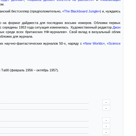
ом.
канский бестселлер (предположительно,
«The Blackboard Jungle»
) и, нуждаясь
го на формат дайджеста для последних восьми номеров. Обложки первых
 с середины 1953 года ситуация изменилась. Художественный редактор
Джон
ых среди всех британских НФ-журналов». Свой вклад в визуальный облик
обложек для журнала.
ких научно-фантастических журналов 50-х, наряду с
«New Worlds»
,
«Science
з Табб (февраль 1956 – октябрь 1957).
-
-
-
-
-