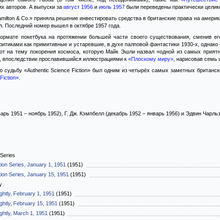
гих авторов. А выпуски за
август 1956
и
июль 1957
были переведены практически целик
milton & Co.» приняла решение инвестировать средства в британские права на амери
л. Последний номер вышел в октябре 1957 года.
рмате покетбука на протяжении большей части своего существования, сменив е
итиками как примитивные и устаревшие, в духе палповой фантастики 1930-х, однако
т на тему покорения космоса, которую Майк Эшли назвал «одной из самых приятн
, впоследствии прославившийся иллюстрациями к
«Плоскому миру»
, нарисовав семь 
 судьбу «Authentic Science Fiction» был одним из четырёх самых заметных британс
Fiction»
.
варь 1951 – ноябрь 1952), Г. Дж. Кэмпбелл (декабрь 1952 – январь 1956) и Эдвин Чарль
 Series
tion Series, January 1, 1951
(1951)
tion Series, January 15, 1951
(1951)
y
ightly, February 1, 1951
(1951)
ightly, February 15, 1951
(1951)
ightly, March 1, 1951
(1951)