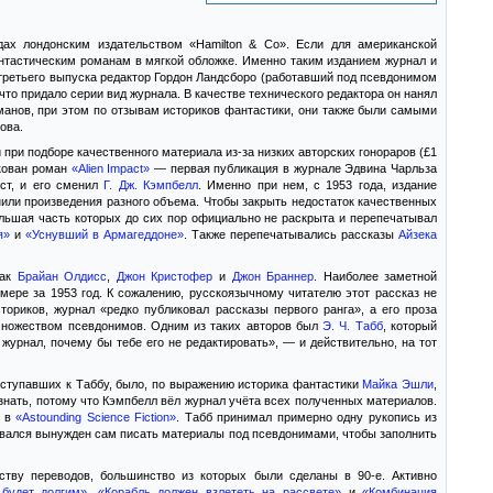
ах лондонским издательством «Hamilton & Co». Если для американской
нтастическим романам в мягкой обложке. Именно таким изданием журнал и
с третьего выпуска редактор Гордон Ландсборо (работавший под псевдонимом
что придало серии вид журнала. В качестве технического редактора он нанял
манов, при этом по отзывам историков фантастики, они также были самыми
ова.
при подборе качественного материала из-за низких авторских гонораров (£1
икован роман
«Alien Impact»
— первая публикация в журнале Эдвина Чарльза
ост, и его сменил
Г. Дж. Кэмпбелл
. Именно при нем, с 1953 года, издание
или произведения разного объема. Чтобы закрыть недостаток качественных
льшая часть которых до сих пор официально не раскрыта и перепечатывал
я»
и
«Уснувший в Армагеддоне»
. Также перепечатывались рассказы
Айзека
как
Брайан Олдисс
,
Джон Кристофер
и
Джон Браннер
. Наиболее заметной
мере за 1953 год. К сожалению, русскоязычному читателю этот рассказ не
ориков, журнал «редко публиковал рассказы первого ранга», а его проза
 множеством псевдонимов. Одним из таких авторов был
Э. Ч. Табб
, который
 журнал, почему бы тебе его не редактировать», — и действительно, на тот
поступавших к Таббу, было, по выражению историка фантастики
Майка Эшли
,
знать, потому что Кэмпбелл вёл журнал учёта всех полученных материалов.
е в
«Astounding Science Fiction»
. Табб принимал примерно одну рукопись из
зывался вынужден сам писать материалы под псевдонимами, чтобы заполнить
ству переводов, большинство из которых были сделаны в 90-е. Активно
будет долгим»
,
«Корабль должен взлететь на рассвете»
и
«Комбинация