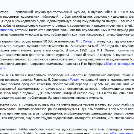
iction
— британский научно-фантастический журнал, выпускавшийся в 1950-х год
ыл рассветом журнальных публикаций, то британский рынок склонялся к дешевым фа
951 года он выходил раз в две недели публикуя по одному роману за выпуск. Только 
я, добавив редакционную колонку, страницу с содержанием и раздел писем читателей, 
эмпбелла
, который также стал автором большинства опубликованных в тот период ро
замысловатыми — но для других публикаций у критиков находились только бранные сл
 тиражи, быстро достигшие 30 000 экземпляров,
Л. Г. Холмс
столкнулся с трудностями 
восьмого выпуска журнал стал ежемесячным. В выпуске за май 1952 года был опубл
ыграет значительную роль в его судьбе. В конце 1952 года Л. Г. Холмс покинул п
мат классического фантастического журнала — полный роман в каждом выпуске смен
публиковал множество рассказов самостоятельно, под «домашними» псевдонимами бо
иканских авторов, например знаменитые рассказы Рэя Бредбери
«Третья экспедици
огта
.
ти, в «Authentic» появлялись произведения известных британских авторов, таких 
ики признают рассказ Чарльза Л. Харнесса
«Роза»
, увидевший свет в мартовском но
лько весьма среднего качества любительский перевод. В целом же, по оценкам ист
 вызванной зависимостью от узкого круга постоянных авторов, публикующихся под
я 1956 года с подачи Г. Дж. Кэмпбелла, который сказал ему: «Ты и так пишешь этот
псевдонимами мог публиковать больше половины прозы в журнале.
сьма проста: гонорары оставались на очень низком уровне и качество рукописей, 
азывалось немало рассказов, ранее отвергнутых Г. Дж. Кэмпбеллом: Табб мог их опо
н по причине плагиата из произведения, опубликованного двенадцатью годами ране
, как следствие, ему было трудно поддерживать стандарты качества, и он часто ока
равления» Табба наиболее известны русскоязычному читателю, благодаря множе
едения самого Табба (в том числе, под псевдонимами), такие как
«Путешествие 