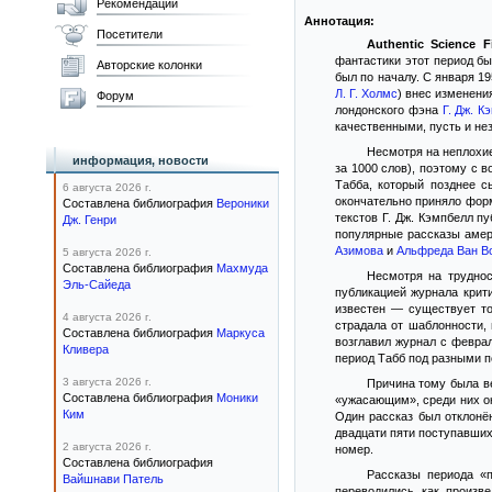
Рекомендации
Аннотация:
Посетители
Authentic Science F
фантастики этот период б
Авторские колонки
был по началу. С января 1
Л. Г. Холмс
) внес изменени
Форум
лондонского фэна
Г. Дж. К
качественными, пусть и не
Несмотря на неплохие
информация, новости
за 1000 слов), поэтому с 
Табба, который позднее с
6 августа 2026 г.
окончательно приняло фор
Составлена библиография
Вероники
текстов Г. Дж. Кэмпбелл 
Дж. Генри
популярные рассказы амер
Азимова
и
Альфреда Ван В
5 августа 2026 г.
Составлена библиография
Махмуда
Несмотря на труднос
Эль-Сайеда
публикацией журнала крит
известен — существует то
4 августа 2026 г.
страдала от шаблонности,
Составлена библиография
Маркуса
возглавил журнал с феврал
Кливера
период Табб под разными 
3 августа 2026 г.
Причина тому была ве
Составлена библиография
Моники
«ужасающим», среди них ок
Ким
Один рассказ был отклонё
двадцати пяти поступавших
2 августа 2026 г.
номер.
Составлена библиография
Рассказы периода «п
Вайшнави Патель
переводились как произв