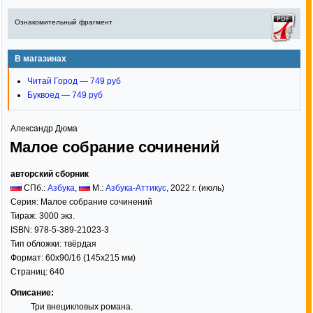
Ознакомительный фрагмент
В магазинах
Читай Город — 749 руб
Буквоед — 749 руб
Александр Дюма
Малое собрание сочинений
авторский сборник
СПб.:
Азбука
,
М.:
Азбука-Аттикус
,
2022
г. (июль)
Серия:
Малое собрание сочинений
Тираж:
3000 экз.
ISBN:
978-5-389-21023-3
Тип обложки:
твёрдая
Формат:
60x90/16
(145x215 мм)
Страниц:
640
Описание:
Три внецикловых романа.