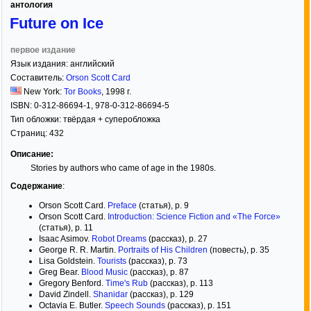
антология
Future on Ice
первое издание
Язык издания:
английский
Составитель:
Orson Scott Card
New York:
Tor Books
,
1998
г.
ISBN:
0-312-86694-1, 978-0-312-86694-5
Тип обложки:
твёрдая
+ суперобложка
Страниц:
432
Описание:
Stories by authors who came of age in the 1980s.
Содержание
:
Orson Scott Card.
Preface
(статья), p. 9
Orson Scott Card.
Introduction: Science Fiction and «The Force»
(статья), p. 11
Isaac Asimov.
Robot Dreams
(рассказ), p. 27
George R. R. Martin.
Portraits of His Children
(повесть), p. 35
Lisa Goldstein.
Tourists
(рассказ), p. 73
Greg Bear.
Blood Music
(рассказ), p. 87
Gregory Benford.
Time's Rub
(рассказ), p. 113
David Zindell.
Shanidar
(рассказ), p. 129
Octavia E. Butler.
Speech Sounds
(рассказ), p. 151