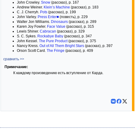
John Crowley.
Snow
(рассказ), p. 167
Andrew Weiner.
Klein’s Machine
(рассказ), p. 183
C. J. Cherryh.
Pots
(рассказ), p. 199
John Varley.
Press Enter■
(повесть), p. 229
Walter Jon Williams.
Dinosaurs
(рассказ), p. 289
Karen Joy Fowler.
Face Value
(рассказ), p. 315
Lewis Shiner.
Cabracan
(рассказ), p. 329
S. C. Sykes.
Rockabye Baby
(рассказ), p. 347
John Kessel.
The Pure Product
(рассказ), p. 375
Nancy Kress.
Out of All Them Bright Stars
(рассказ), p. 397
Orson Scott Card.
The Fringe
(рассказ), p. 409
сравнить >>
Примечание:
К каждому произведению есть вступление от Карда.