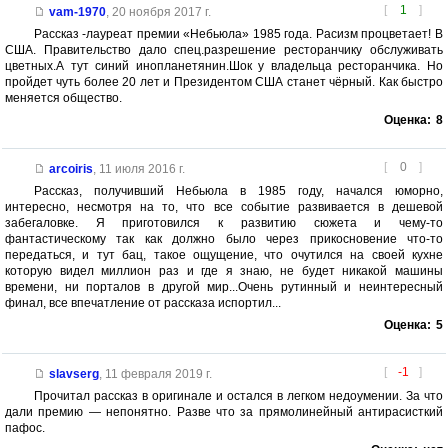
[
1
]
vam-1970
,
20 ноября 2017 г.
Рассказ -лауреат премии «Небьюла» 1985 года. Расизм процветает! В
США. Правительство дало спец.разрешение ресторанчику обслуживать
цветных.А тут синий инопланетянин.Шок у владельца ресторанчика. Но
пройдет чуть более 20 лет и Президентом США станет чёрный. Как быстро
меняется общество.
Оценка:
8
[
0
]
arcoiris
,
11 июля 2016 г.
Рассказ, получивший Небьюла в 1985 году, начался юморно,
интересно, несмотря на то, что все событие развивается в дешевой
забегаловке. Я приготовился к развитию сюжета и чему-то
фантастическому так как должно было через прикосновение что-то
передаться, и тут бац, такое ощущение, что очутился на своей кухне
которую видел миллион раз и где я знаю, не будет никакой машины
времени, ни порталов в другой мир...Очень рутинный и неинтересный
финал, все впечатление от рассказа испортил...
Оценка:
5
[
-1
]
slavserg
,
11 февраля 2019 г.
Прочитал рассказ в оригинале и остался в легком недоумении. За что
дали премию — непонятно. Разве что за прямолинейный антирасисткий
пафос.