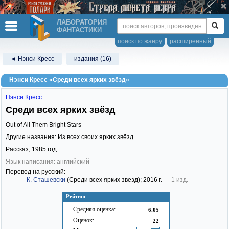
ЛАБОРАТОРИЯ
ФАНТАСТИКИ
поиск по жанру
расширенный
◄ Нэнси Кресс
издания (16)
Нэнси Кресс «Среди всех ярких звёзд»
Нэнси Кресс
Среди всех ярких звёзд
Out of All Them Bright Stars
Другие названия: Из всех своих ярких звёзд
Рассказ,
1985
год
Язык написания: английский
Перевод на русский:
—
К. Сташевски
(Среди всех ярких звезд)
; 2016 г.
— 1 изд.
Рейтинг
Средняя оценка:
6.05
Оценок:
22