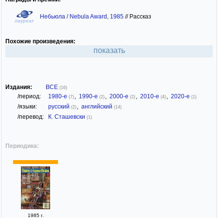
Небьюла / Nebula Award, 1985
//
Рассказ
лауреат
Похожие произведения:
показать
Издания:
ВСЕ
(16)
/период:
1980-е
,
1990-е
,
2000-е
,
2010-е
,
2020-е
(7)
(2)
(2)
(4)
(1)
/языки:
русский
,
английский
(2)
(14)
/перевод:
К. Сташевски
(1)
Периодика:
1985 г.