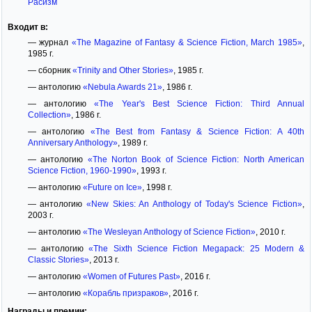
Расизм
Входит в:
— журнал
«The Magazine of Fantasy & Science Fiction, March 1985»
,
1985 г.
— сборник
«Trinity and Other Stories»
, 1985 г.
— антологию
«Nebula Awards 21»
, 1986 г.
— антологию
«The Year's Best Science Fiction: Third Annual
Collection»
, 1986 г.
— антологию
«The Best from Fantasy & Science Fiction: A 40th
Anniversary Anthology»
, 1989 г.
— антологию
«The Norton Book of Science Fiction: North American
Science Fiction, 1960-1990»
, 1993 г.
— антологию
«Future on Ice»
, 1998 г.
— антологию
«New Skies: An Anthology of Today's Science Fiction»
,
2003 г.
— антологию
«The Wesleyan Anthology of Science Fiction»
, 2010 г.
— антологию
«The Sixth Science Fiction Megapack: 25 Modern &
Classic Stories»
, 2013 г.
— антологию
«Women of Futures Past»
, 2016 г.
— антологию
«Корабль призраков»
, 2016 г.
Награды и премии: