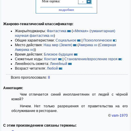
Моя оценка:
-
подробнее
Жанрово-тематический классификатор:
Жанры/поджанры:
Фантастика
(
«Мягкая» (гуманитарная)
научная фантастика
)
Общие характеристики:
Социальное
|
Психологическое
Место действия:
Наш мир (Земля)
(
Америка
(
Северная
Америка
)
)
Время действия:
Близкое будущее
Сюжетные ходы:
Контакт
|
Становление/взросление героя
Линейность сюжета:
Линейный
Возраст читателя:
Любой
Всего проголосовало:
8
Аннотация:
Чем отличается синий инопланетянин от людей с чёрной
кожей?
Ничем. Нет только разрешения от правительства на его
обслуживание в ресторане.
©
vam-1970
С этим произведением связаны термины: