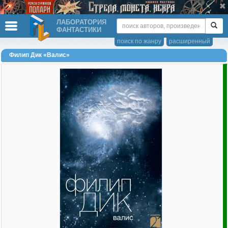
ЛАБОРАТОРИЯ
ФАНТАСТИКИ
поиск по жанру
расширенный
Филип Дик «Валис»