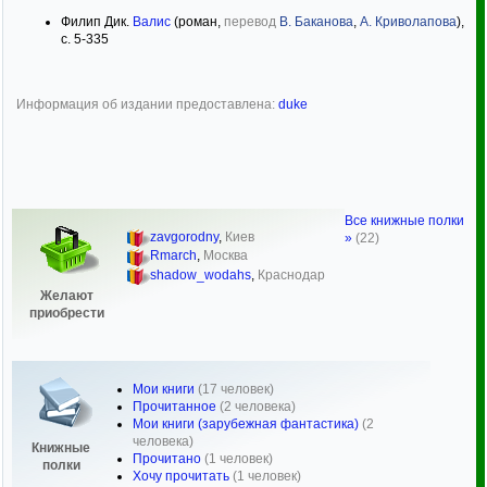
Филип Дик.
Валис
(роман,
перевод
В. Баканова
,
А. Криволапова
),
с. 5-335
Информация об издании предоставлена:
duke
Все книжные полки
zavgorodny
,
Киев
»
(22)
Rmarch
,
Москва
shadow_wodahs
,
Краснодар
Желают
приобрести
Мои книги
(17 человек)
Прочитанное
(2 человека)
Мои книги (зарубежная фантастика)
(2
человека)
Книжные
Прочитано
(1 человек)
полки
Хочу прочитать
(1 человек)