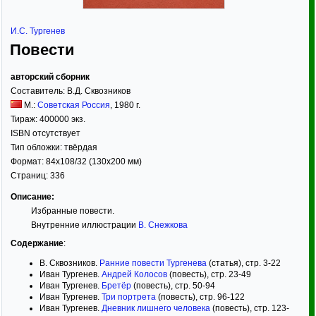
И.С. Тургенев
Повести
авторский сборник
Составитель:
В.Д. Сквозников
М.:
Советская Россия
,
1980
г.
Тираж:
400000 экз.
ISBN отсутствует
Тип обложки:
твёрдая
Формат:
84x108/32
(130x200 мм)
Страниц:
336
Описание:
Избранные повести.
Внутренние иллюстрации
В. Снежкова
Содержание
:
В. Сквозников.
Ранние повести Тургенева
(статья), стр. 3-22
Иван Тургенев.
Андрей Колосов
(повесть), стр. 23-49
Иван Тургенев.
Бретёр
(повесть), стр. 50-94
Иван Тургенев.
Три портрета
(повесть), стр. 96-122
Иван Тургенев.
Дневник лишнего человека
(повесть), стр. 123-