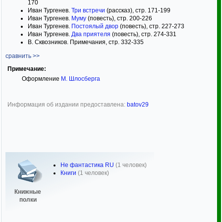
170
Иван Тургенев.
Три встречи
(рассказ), стр. 171-199
Иван Тургенев.
Муму
(повесть), стр. 200-226
Иван Тургенев.
Постоялый двор
(повесть), стр. 227-273
Иван Тургенев.
Два приятеля
(повесть), стр. 274-331
В. Сквозников. Примечания, стр. 332-335
сравнить >>
Примечание:
Оформление
М. Шлосберга
Информация об издании предоставлена:
batov29
Не фантастика RU
(1 человек)
Книги
(1 человек)
Книжные
полки