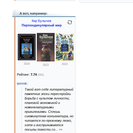
А вот, например:
Кир Булычев
Перпендикулярный мир
2024
2023
2023
Рейтинг:
7.74
(591)
lammik
:
Такой вот себе литературный
памятник эпохи перестройки.
Борьба с культом личности,
плановой экономикой и
номенклатурными
привилегиями. Сплошь
сиюминутная конъюнктура, но
читается по-прежнему легко,
хотя и воспринимаются
посылы повести со
...
>>