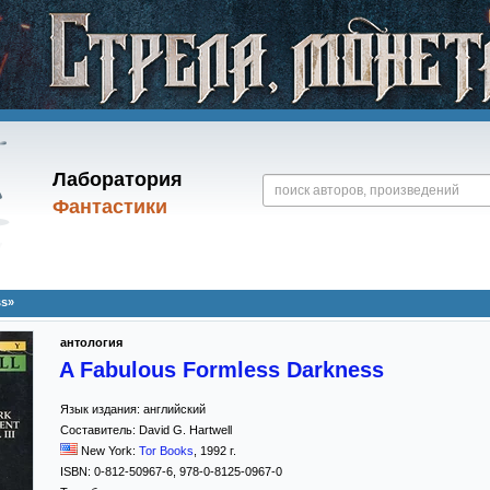
Лаборатория
Фантастики
ss»
антология
A Fabulous Formless Darkness
Язык издания:
английский
Составитель:
David G. Hartwell
New York:
Tor Books
,
1992
г.
ISBN:
0-812-50967-6, 978-0-8125-0967-0