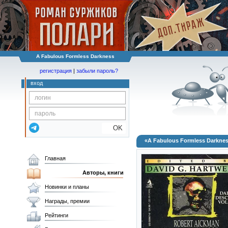
A Fabulous Formless Darkness
регистрация
|
забыли пароль?
вход
OK
«A Fabulous Formless Darkne
Главная
Авторы, книги
Новинки и планы
Награды, премии
Рейтинги