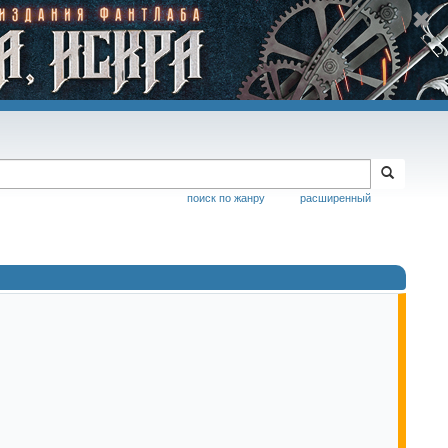
поиск по жанру
расширенный