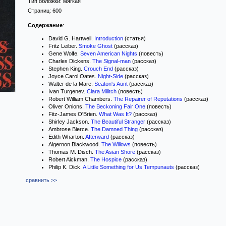
Тип обложки:
мягкая
Страниц:
600
Содержание
:
David G. Hartwell.
Introduction
(статья)
Fritz Leiber.
Smoke Ghost
(рассказ)
Gene Wolfe.
Seven American Nights
(повесть)
Charles Dickens.
The Signal-man
(рассказ)
Stephen King.
Crouch End
(рассказ)
Joyce Carol Oates.
Night-Side
(рассказ)
Walter de la Mare.
Seaton's Aunt
(рассказ)
Ivan Turgenev.
Clara Militch
(повесть)
Robert William Chambers.
The Repairer of Reputations
(рассказ)
Oliver Onions.
The Beckoning Fair One
(повесть)
Fitz-James O'Brien.
What Was It?
(рассказ)
Shirley Jackson.
The Beautiful Stranger
(рассказ)
Ambrose Bierce.
The Damned Thing
(рассказ)
Edith Wharton.
Afterward
(рассказ)
Algernon Blackwood.
The Willows
(повесть)
Thomas M. Disch.
The Asian Shore
(рассказ)
Robert Aickman.
The Hospice
(рассказ)
Philip K. Dick.
A Little Something for Us Tempunauts
(рассказ)
сравнить >>