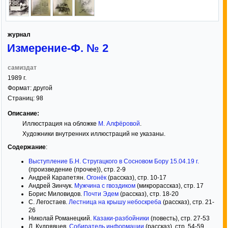
журнал
Измерение-Ф. № 2
самиздат
1989
г.
Формат:
другой
Страниц:
98
Описание:
Иллюстрация на обложке
М. Алфёровой
.
Художники внутренних иллюстраций не указаны.
Содержание
:
Выступление Б.Н. Стругацкого в Сосновом Бору 15.04.19 г.
(произведение (прочее)), стр. 2-9
Андрей Карапетян.
Огонёк
(рассказ), стр. 10-17
Андрей Зинчук.
Мужчина с гвоздиком
(микрорассказ), стр. 17
Борис Миловидов.
Почти Эдем
(рассказ), стр. 18-20
С. Легостаев.
Лестница на крышу небоскреба
(рассказ), стр. 21-
26
Николай Романецкий.
Казаки-разбойники
(повесть), стр. 27-53
Л. Кудрявцев.
Собиратель информации
(рассказ), стр. 54-59