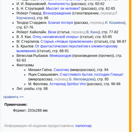
И. И. Варшавский.
Аннигилисты
(рассказ), стр. 60-62
Б. Н. Стругацкий.
Мыслит ли человек?
(рассказ), стр. 62-65
Роберт Говард.
Вознаграждение
(стихотворение,
перевод
Г.
Корчагина
), стр. 66
Теодор Старджон.
Благая потеря
(рассказ,
перевод
И. Кошкина
),
стр. 67-76
Роберт Хайнлайн.
Вехи
(статья,
перевод
В. Кана
), стр. 77-82
В. Л. Кан.
Отец «космической оперы»
(статья), стр. 83-85
М. Стерлигов.
Старые «Новые приключения»
(статья), стр. 86-87
Б. Крылов.
От фантастических перспектив к элементарному
выживанию
(статья), стр. 88-91
Вячеслав Рыбаков.
Меморандум
(произведение (прочее)), стр.
92-93
Фантазмы
Михаил Гаёха.
Сказочка
(микрорассказ), стр. 94
Яцек Савашкевич.
Счастливого бытия, господин Гланье!
(микрорассказ,
перевод
Б. Миловидова
), стр. 95
М. Фролова.
Астероид Spiritus Vini
(рассказ), стр. 96-98
Лит. ухабы, стр. 98
сравнить >>
Примечание:
Формат: 203x288 мм.
Информация об издании предоставлена:
namorvap