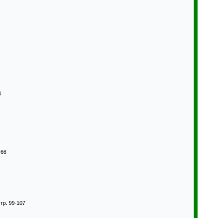
4
-66
стр. 99-107