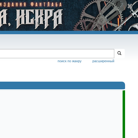
поиск по жанру
расширенный