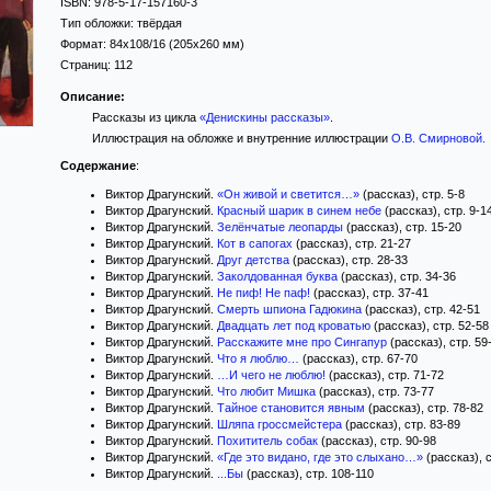
ISBN:
978-5-17-157160-3
Тип обложки:
твёрдая
Формат:
84x108/16
(205x260 мм)
Страниц:
112
Описание:
Рассказы из цикла
«Денискины рассказы»
.
Иллюстрация на обложке и внутренние иллюстрации
О.В. Смирновой
.
Содержание
:
Виктор Драгунский.
«Он живой и светится…»
(рассказ), стр. 5-8
Виктор Драгунский.
Красный шарик в синем небе
(рассказ), стр. 9-1
Виктор Драгунский.
Зелёнчатые леопарды
(рассказ), стр. 15-20
Виктор Драгунский.
Кот в сапогах
(рассказ), стр. 21-27
Виктор Драгунский.
Друг детства
(рассказ), стр. 28-33
Виктор Драгунский.
Заколдованная буква
(рассказ), стр. 34-36
Виктор Драгунский.
Не пиф! Не паф!
(рассказ), стр. 37-41
Виктор Драгунский.
Смерть шпиона Гадюкина
(рассказ), стр. 42-51
Виктор Драгунский.
Двадцать лет под кроватью
(рассказ), стр. 52-58
Виктор Драгунский.
Расскажите мне про Сингапур
(рассказ), стр. 59
Виктор Драгунский.
Что я люблю…
(рассказ), стр. 67-70
Виктор Драгунский.
…И чего не люблю!
(рассказ), стр. 71-72
Виктор Драгунский.
Что любит Мишка
(рассказ), стр. 73-77
Виктор Драгунский.
Тайное становится явным
(рассказ), стр. 78-82
Виктор Драгунский.
Шляпа гроссмейстера
(рассказ), стр. 83-89
Виктор Драгунский.
Похититель собак
(рассказ), стр. 90-98
Виктор Драгунский.
«Где это видано, где это слыхано…»
(рассказ), 
Виктор Драгунский.
...Бы
(рассказ), стр. 108-110