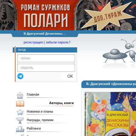
В Драгунский Денискины ...
регистрация
|
забыли пароль?
вход
OK
В. Драгунский «Денискины р
Главная
Авторы, книги
Новинки и планы
Награды, премии
Рейтинги