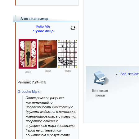
А вот, например:
Кобо Абэ
Чужое лицо
2020
2018
2026
Всё, что о
Рейтинг:
7.74
(433)
Книжные
Groucho Marx
:
полки
Этот роман о разрыве
коммуникаций, о
неспособности к контакту с
другими людьми и о нежелании
контактировать, в сущности,
подробное описание
внутреннего мира социопата.
Герой не становится
социопатом в результате