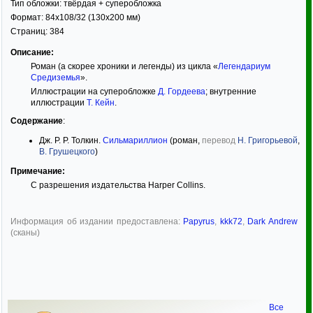
Тип обложки:
твёрдая
+ суперобложка
Формат:
84x108/32
(130x200 мм)
Страниц:
384
Описание:
Роман (а скорее хроники и легенды) из цикла «
Легендариум
Средиземья
».
Иллюстрации на суперобложке
Д. Гордеева
; внутренние
иллюстрации
Т. Кейн
.
Содержание
:
Дж. Р. Р. Толкин.
Сильмариллион
(роман,
перевод
Н. Григорьевой
,
В. Грушецкого
)
Примечание:
С разрешения издательства Harper Collins.
Информация об издании предоставлена:
Papyrus
,
kkk72
,
Dark Andrew
(сканы)
Все