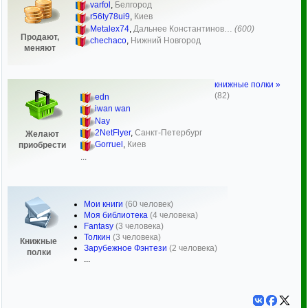
varfol
,
Белгород
r56ty78ui9
,
Киев
Metalex74
,
Дальнее Константинов…
(600)
Продают,
chechaco
,
Нижний Новгород
меняют
книжные полки »
(82)
edn
iwan wan
Nay
2NetFlyer
,
Санкт-Петербург
Желают
Gorruel
,
Киев
приобрести
...
Мои книги
(60 человек)
Моя библиотека
(4 человека)
Fantasy
(3 человека)
Толкин
(3 человека)
Книжные
Зарубежное Фэнтези
(2 человека)
полки
...