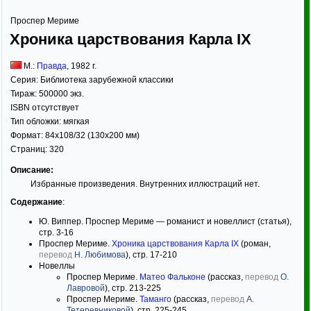
Проспер Мериме
Хроника царствования Карла IX
М.:
Правда
,
1982
г.
Серия:
Библиотека зарубежной классики
Тираж:
500000 экз.
ISBN отсутствует
Тип обложки:
мягкая
Формат:
84x108/32
(130x200 мм)
Страниц:
320
Описание:
Избранные произведения. Внутренних иллюстраций нет.
Содержание
:
Ю. Виппер. Проспер Мериме — романист и новеллист (статья),
стр. 3-16
Проспер Мериме.
Хроника царствования Карла IX
(роман,
перевод
Н. Любимова
), стр. 17-210
Новеллы
Проспер Мериме.
Матео Фальконе
(рассказ,
перевод
О.
Лавровой
), стр. 213-225
Проспер Мериме.
Таманго
(рассказ,
перевод
А.
Тетеревниковой
), стр. 225-245