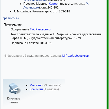
Проспер Мериме.
Кармен
(повесть,
перевод
М.
Лозинского
), стр. 245-302
А. Михайлов. Комментарии, стр. 303-318
сравнить >>
Примечание:
Оформление
Г.А. Раковского
.
Текст печатается по изданию: П. Мериме. Хроника царствования
Карла IX. М., «Художественная литература», 1979.
Подписано к печати 10.03.82.
Информация об издании предоставлена:
М.Подберёзовиков
Мои книги
(3 человека)
Все книги
(1 человек)
Книжные
полки