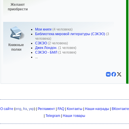
Желают
приобрести
Мои книги
(4 человека)
Библиотека мировой литературы (СЗКЭО)
(3
человека)
СЗКЭО
(2 человека)
Книжные
Джек Лондон.
(1 человек)
полки
СЗКЭО - БМЛ
(1 человек)
...
О сайте
(
eng
,
fra
,
укр
) |
Регламент
|
FAQ
|
Контакты
|
Наши награды
|
ВКонтакте
|
Telegram
|
Наши товары