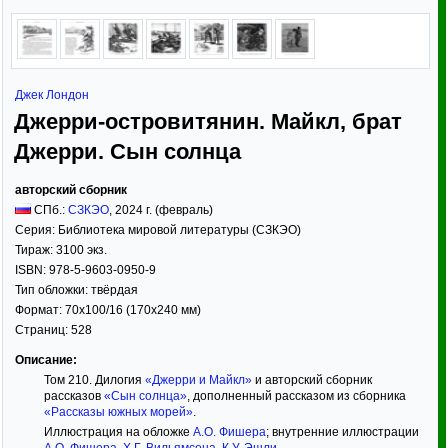
Джек Лондон
Джерри-островитянин. Майкл, брат
Джерри. Сын солнца
авторский сборник
СПб.:
СЗКЭО
,
2024
г. (февраль)
Серия:
Библиотека мировой литературы (СЗКЭО)
Тираж:
3100 экз.
ISBN:
978-5-9603-0950-9
Тип обложки:
твёрдая
Формат:
70x100/16
(170x240 мм)
Страниц:
528
Описание:
Том 210. Дилогия
«Джерри и Майкл»
и авторский сборник
рассказов
«Сын солнца»
, дополненный рассказом из сборника
«Рассказы южных морей»
.
Иллюстрация на обложке
А.О. Фишера
; внутренние иллюстрации