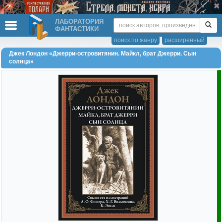
ЛАБОРАТОРИЯ
ФАНТАСТИКИ
поиск по жанру
расширенный
Джек Лондон «Джерри-островитянин. Майкл, брат Джерри. Сын
солнца»