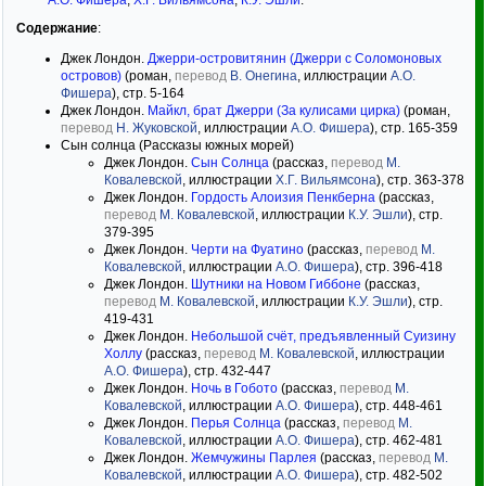
А.О. Фишера
,
Х.Г. Вильямсона
,
К.У. Эшли
.
Содержание
:
Джек Лондон.
Джерри-островитянин (Джерри с Соломоновых
островов)
(роман,
перевод
В. Онегина
, иллюстрации
А.О.
Фишера
), стр. 5-164
Джек Лондон.
Майкл, брат Джерри (За кулисами цирка)
(роман,
перевод
Н. Жуковской
, иллюстрации
А.О. Фишера
), стр. 165-359
Сын солнца (Рассказы южных морей)
Джек Лондон.
Сын Солнца
(рассказ,
перевод
М.
Ковалевской
, иллюстрации
Х.Г. Вильямсона
), стр. 363-378
Джек Лондон.
Гордость Алоизия Пенкберна
(рассказ,
перевод
М. Ковалевской
, иллюстрации
К.У. Эшли
), стр.
379-395
Джек Лондон.
Черти на Фуатино
(рассказ,
перевод
М.
Ковалевской
, иллюстрации
А.О. Фишера
), стр. 396-418
Джек Лондон.
Шутники на Новом Гиббоне
(рассказ,
перевод
М. Ковалевской
, иллюстрации
К.У. Эшли
), стр.
419-431
Джек Лондон.
Небольшой счёт, предъявленный Суизину
Холлу
(рассказ,
перевод
М. Ковалевской
, иллюстрации
А.О. Фишера
), стр. 432-447
Джек Лондон.
Ночь в Гобото
(рассказ,
перевод
М.
Ковалевской
, иллюстрации
А.О. Фишера
), стр. 448-461
Джек Лондон.
Перья Солнца
(рассказ,
перевод
М.
Ковалевской
, иллюстрации
А.О. Фишера
), стр. 462-481
Джек Лондон.
Жемчужины Парлея
(рассказ,
перевод
М.
Ковалевской
, иллюстрации
А.О. Фишера
), стр. 482-502