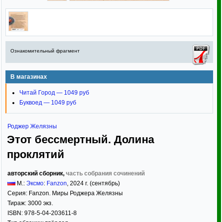
Ознакомительный фрагмент
В магазинах
Читай Город — 1049 руб
Буквоед — 1049 руб
Роджер Желязны
Этот бессмертный. Долина
проклятий
авторский сборник,
часть собрания сочинений
М.:
Эксмо
:
Fanzon
,
2024
г. (сентябрь)
Серия:
Fanzon. Миры Роджера Желязны
Тираж:
3000 экз.
ISBN:
978-5-04-203611-8