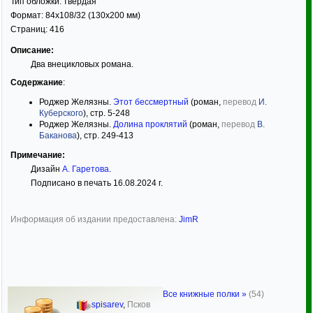
Тип обложки:
твёрдая
Формат:
84x108/32
(130x200 мм)
Страниц:
416
Описание:
Два внецикловых романа.
Содержание
:
Роджер Желязны.
Этот бессмертный
(роман,
перевод
И.
Куберского
), стр. 5-248
Роджер Желязны.
Долина проклятий
(роман,
перевод
В.
Баканова
), стр. 249-413
Примечание:
Дизайн
А. Гаретова
.
Подписано в печать 16.08.2024 г.
Информация об издании предоставлена:
JimR
Все книжные полки »
(54)
spisarev
,
Псков