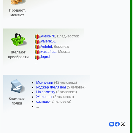
Продают,
меняют
Aleks-78
,
Владивосток
valerik61
Veletrif
,
Воронеж
vasiafruct
,
Москва
Желают
logrel
приобрести
...
Мои книги
(42 человека)
Роджер Желязны
(5 человек)
На заметку
(2 человека)
Желязны
(2 человека)
Книжные
ожидаю
(2 человека)
полки
...