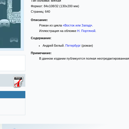
Тип обложки:
мягкая
Формат:
84x108/32
(130x200 мм)
Страниц:
640
Описание:
Роман из цикла
«Восток или Запад»
.
Иллюстрация на обложке
Н. Портяной
.
Содержание
:
Андрей Белый.
Петербург
(роман)
Примечание:
В данном издании публикуется полная неотредактированная