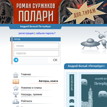
Андрей Белый Петербург
регистрация
|
забыли пароль?
вход
OK
Андрей Белый «Петербург»
Главная
Авторы, книги
Новинки и планы
Награды, премии
Рейтинги