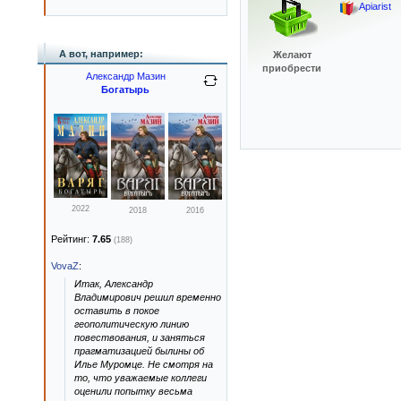
Apiarist
А вот, например:
Желают
приобрести
Александр Мазин
Богатырь
2022
2018
2016
Рейтинг:
7.65
(188)
VovaZ
:
Итак, Александр
Владимирович решил временно
оставить в покое
геополитическую линию
повествования, и заняться
прагматизацией былины об
Илье Муромце. Не смотря на
то, что уважаемые коллеги
оценили попытку весьма