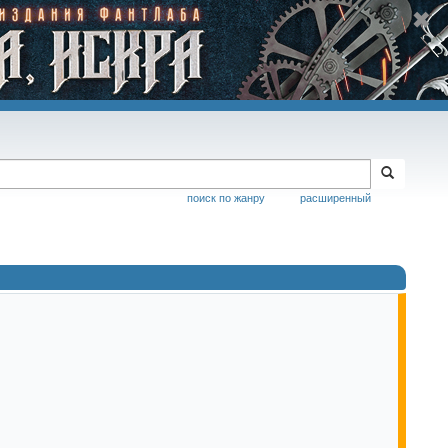
поиск по жанру
расширенный