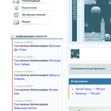
Рекомендации
Посетители
Авторские колонки
Форум
информация, новости
6 августа 2026 г.
Составлена библиография
Вероники
Дж. Генри
5 августа 2026 г.
Составлена библиография
Махмуда
Эль-Сайеда
Ознакомительный фрагмент
4 августа 2026 г.
Составлена библиография
Маркуса
Кливера
В магазинах
3 августа 2026 г.
Читай Город — 799 руб
Составлена библиография
Моники
Ким
Буквоед — 799 руб
2 августа 2026 г.
Составлена библиография
Вайшнави Патель