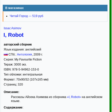
В магазинах
Читай Город — 519 руб
Issac Asimov
I, Robot
авторский сборник
Язык издания:
английский
СПб.:
Антология
,
2009
г.
Серия:
My Favourite Fiction
Тираж:
3000 экз.
ISBN:
978-5-94962-153-0
Тип обложки: интегральная
Формат:
70x90/32
(107x165 мм)
Страниц:
320
Описание:
Рассказы Айзека Азимова из сборника
«I, Robot»
на английском
языке.
Содержание
: