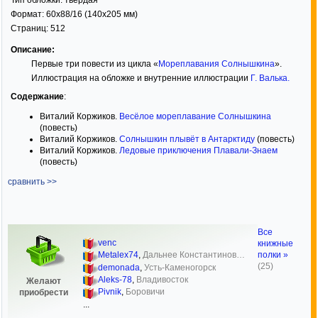
Тип обложки:
твёрдая
Формат:
60x88/16
(140x205 мм)
Страниц:
512
Описание:
Первые три повести из цикла «
Мореплавания Солнышкина
».
Иллюстрация на обложке и внутренние иллюстрации
Г. Валька
.
Содержание
:
Виталий Коржиков.
Весёлое мореплавание Солнышкина
(повесть)
Виталий Коржиков.
Солнышкин плывёт в Антарктиду
(повесть)
Виталий Коржиков.
Ледовые приключения Плавали-Знаем
(повесть)
сравнить >>
Все
venc
книжные
полки »
Metalex74
,
Дальнее Константинов…
(25)
demonada
,
Усть-Каменогорск
Aleks-78
,
Владивосток
Желают
Pivnik
,
Боровичи
приобрести
...