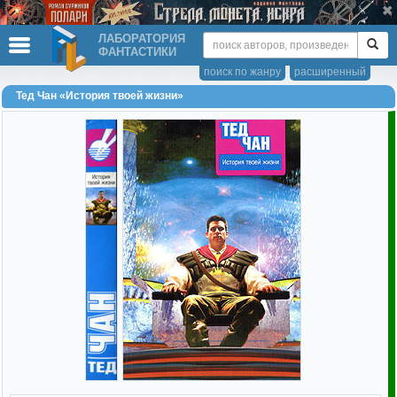
ЛАБОРАТОРИЯ
ФАНТАСТИКИ
поиск по жанру
расширенный
Тед Чан «История твоей жизни»