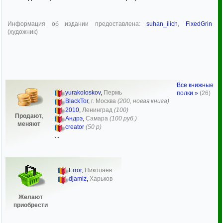
Информация об издании предоставлена:
suhan_ilich
,
FixedGrin
(художник)
Все книжные
yurakoloskov
,
Пермь
полки »
(26)
BlackTor
,
г. Москва
(200, новая книга)
2010
,
Ленинград
(100)
Продают,
Андрэ
,
Самара
(100 руб.)
меняют
creator
(50 р)
...
Error
,
Николаев
djamiz
,
Харьков
Желают
приобрести