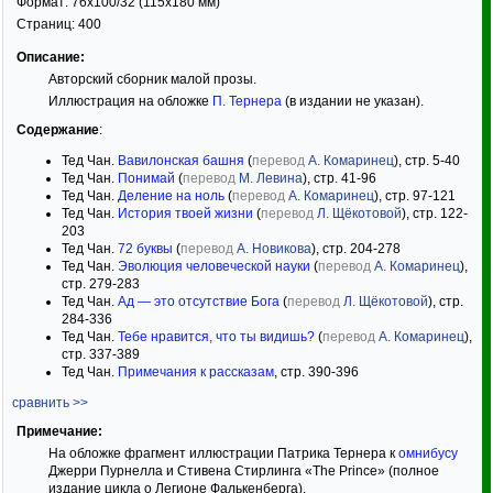
Формат:
76x100/32
(115x180 мм)
Страниц:
400
Описание:
Авторский сборник малой прозы.
Иллюстрация на обложке
П. Тернера
(в издании не указан).
Содержание
:
Тед Чан.
Вавилонская башня
(
перевод
А. Комаринец
), стр. 5-40
Тед Чан.
Понимай
(
перевод
М. Левина
), стр. 41-96
Тед Чан.
Деление на ноль
(
перевод
А. Комаринец
), стр. 97-121
Тед Чан.
История твоей жизни
(
перевод
Л. Щёкотовой
), стр. 122-
203
Тед Чан.
72 буквы
(
перевод
А. Новикова
), стр. 204-278
Тед Чан.
Эволюция человеческой науки
(
перевод
А. Комаринец
),
стр. 279-283
Тед Чан.
Ад — это отсутствие Бога
(
перевод
Л. Щёкотовой
), стр.
284-336
Тед Чан.
Тебе нравится, что ты видишь?
(
перевод
А. Комаринец
),
стр. 337-389
Тед Чан.
Примечания к рассказам
, стр. 390-396
сравнить >>
Примечание:
На обложке фрагмент иллюстрации Патрика Тернера к
омнибусу
Джерри Пурнелла и Стивена Стирлинга «The Prince» (полное
издание цикла о Легионе Фалькенберга).