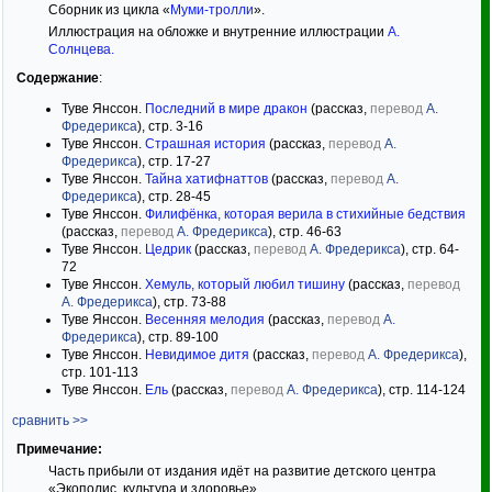
Сборник из цикла «
Муми-тролли
».
Иллюстрация на обложке и внутренние иллюстрации
А.
Солнцева
.
Содержание
:
Туве Янссон.
Последний в мире дракон
(рассказ,
перевод
А.
Фредерикса
), стр. 3-16
Туве Янссон.
Страшная история
(рассказ,
перевод
А.
Фредерикса
), стр. 17-27
Туве Янссон.
Тайна хатифнаттов
(рассказ,
перевод
А.
Фредерикса
), стр. 28-45
Туве Янссон.
Филифёнка, которая верила в стихийные бедствия
(рассказ,
перевод
А. Фредерикса
), стр. 46-63
Туве Янссон.
Цедрик
(рассказ,
перевод
А. Фредерикса
), стр. 64-
72
Туве Янссон.
Хемуль, который любил тишину
(рассказ,
перевод
А. Фредерикса
), стр. 73-88
Туве Янссон.
Весенняя мелодия
(рассказ,
перевод
А.
Фредерикса
), стр. 89-100
Туве Янссон.
Невидимое дитя
(рассказ,
перевод
А. Фредерикса
),
стр. 101-113
Туве Янссон.
Ель
(рассказ,
перевод
А. Фредерикса
), стр. 114-124
сравнить >>
Примечание:
Часть прибыли от издания идёт на развитие детского центра
«Экополис, культура и здоровье».