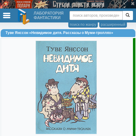
ЛАБОРАТОРИЯ
ФАНТАСТИКИ
поиск по жанру
расширенный
Туве Янссон «Невидимое дитя. Рассказы о Муми-троллях»