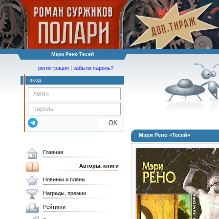
Мэри Рено Тесей
регистрация
|
забыли пароль?
вход
OK
Мэри Рено «Тесей»
Главная
Авторы, книги
Новинки и планы
Награды, премии
Рейтинги