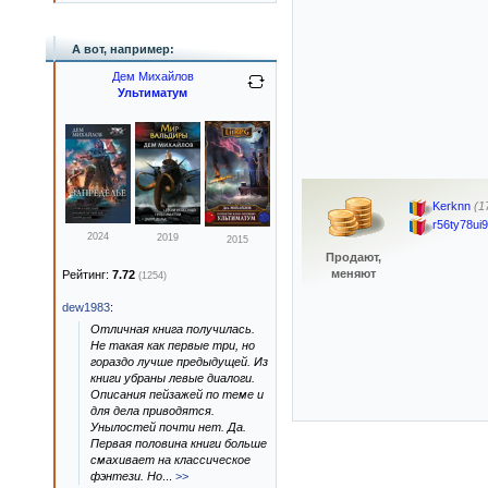
А вот, например:
Дем Михайлов
Ультиматум
Kerknn
(1
r56ty78ui9
2024
2019
2015
Продают,
меняют
Рейтинг:
7.72
(1254)
dew1983
:
Отличная книга получилась.
Не такая как первые три, но
гораздо лучше предыдущей. Из
книги убраны левые диалоги.
Описания пейзажей по теме и
для дела приводятся.
Унылостей почти нет. Да.
Первая половина книги больше
смахивает на классическое
фэнтези. Но
...
>>