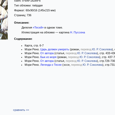
ISBN:
5-699-18289-6
Тип обложки:
твёрдая
Формат:
60x90/16
(145x215 мм)
Страниц:
736
Описание:
Дилогия
«Тесей»
в одном томе.
Иллюстрация на обложке — картина
Н. Пуссена
Содержание
:
Карта, стр. 6-7
Мэри Рено.
Царь должен умереть
(роман,
перевод
Ю. Р. Соколова
),
Мэри Рено.
От автора
(статья,
перевод
Ю. Р. Соколова
), стр. 433-43
Мэри Рено.
Бык из моря
(роман,
перевод
Ю. Р. Соколова
), стр. 437-
Мэри Рено.
От автора
(статья,
перевод
Ю. Р. Соколова
), стр.726-730
Мэри Рено.
Легенда о Тесее
(эссе,
перевод
Ю. Р. Соколова
), стр.73
сравнить >>