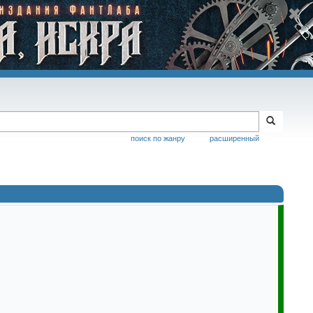
поиск по жанру
расширенный