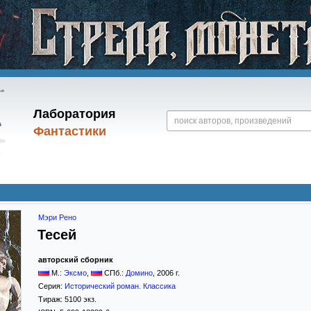
Лаборатория
Фантастики
Мэри Рено
Тесей
авторский сборник
М.:
Эксмо
,
СПб.:
Домино
,
2006
г.
Серия:
Исторический роман. Классика
Тираж:
5100 экз.