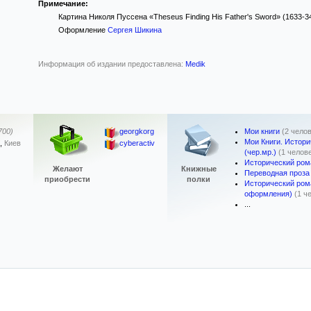
Примечание:
Картина Николя Пуссена «Theseus Finding His Father's Sword» (1633-34 
Оформление
Сергея Шикина
Информация об издании предоставлена:
Medik
Мои книги
(2 чело
700)
georgkorg
Мои Книги. Истори
,
Киев
cyberactiv
(чер.мр.)
(1 челов
Исторический ром
Желают
Книжные
Переводная проза
приобрести
полки
Исторический ром
оформления)
(1 ч
...