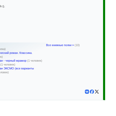
г.).
Все книжные полки »
(10)
века)
ческий роман. Классика.
ек)
ан - черный мрамор
(1 человек)
(1 человек)
ан ЭКСМО (все варианты
еловек)