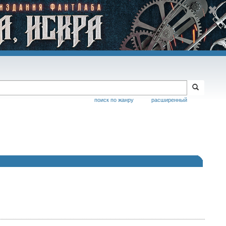
поиск по жанру
расширенный