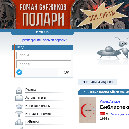
fantlab ru
регистрация
|
забыли пароль?
вход
OK
◄ страница издания
Главная
Книжные полки Айзек Азимо
Авторы, книги
Айзек Азимов
Новинки и планы
Библиотека
Награды, премии
М.:
Молодая гв
1966 г.
Рейтинги