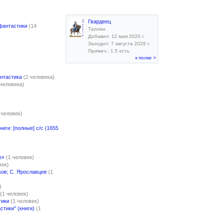
Гвардеец
фантастики
(14
Таллин
Добавил: 12 мая 2020 г.
Заходил: 7 августа 2026 г.
Примеч.: 1.5 есть
к полке >
нтастика
(2 человека)
 человека)
 человек)
ниги: [полные] с/с (1655
е»
(1 человек)
век)
ков; С. Ярославцев
(1
)
(1 человек)
тики
(1 человек)
тики" (книги)
(1