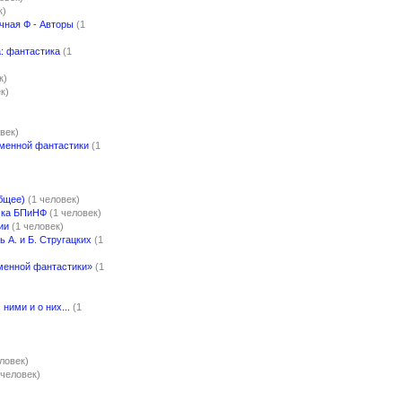
к)
чная Ф - Авторы
(1
: фантастика
(1
к)
к)
)
век)
менной фантастики
(1
бщее)
(1 человек)
чка БПиНФ
(1 человек)
ии
(1 человек)
 А. и Б. Стругацких
(1
менной фантастики»
(1
ними и о них...
(1
еловек)
 человек)