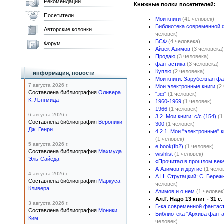
Рекомендации
Книжные полки посетителей:
Посетители
Мои книги
(41 человек)
Библиотека современной 
Авторские колонки
человек)
БСФ
(4 человека)
Форум
Айзек Азимов
(3 человека)
Продаю
(3 человека)
фантастика
(3 человека)
Куплю
(2 человека)
информация, новости
Мои книги: Зарубежная фа
7 августа 2026 г.
Мои электронные книги
(2
Составлена библиография
Оливера
"зф"
(1 человек)
К. Лэнгмида
1960-1969
(1 человек)
1966
(1 человек)
6 августа 2026 г.
3.2. Мои книги: с/с (154)
(1
Составлена библиография
Вероники
300
(1 человек)
Дж. Генри
4.2.1. Мои "электронные" к
(1 человек)
5 августа 2026 г.
e.book(fb2)
(1 человек)
Составлена библиография
Махмуда
wishlist
(1 человек)
Эль-Сайеда
«Прочитал в прошлом век
А Азимов и другие
(1 чело
4 августа 2026 г.
А.Н. Стругацкий; С. Береж
Составлена библиография
Маркуса
человек)
Кливера
Азимов и о нем
(1 человек
Ал.Г. Надо 13 книг - 31 е.
3 августа 2026 г.
Б-ка современной фантас
Составлена библиография
Моники
Библиотека "Архива фантас
Ким
человек)