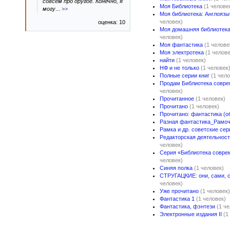
совсем про другое. Конечно, я
Моя Библиотека
(1 челове
могу
...
>>
Моя библиотека: Англоязы
человек)
оценка: 10
Моя домашняя библиотека
человек)
Моя фантастика
(1 челове
Моя электротека
(1 челове
найти
(1 человек)
НФ и не только
(1 человек
Полные серии книг
(1 чело
Продам Библиотека совре
человек)
Прочитанное
(1 человек)
Прочитано
(1 человек)
Прочитано: фантастика (о
Разная фантастика_Рамо
Рамка и др. советские сер
Редакторская деятельность
человек)
Серия «Библиотека совре
человек)
Синяя полка
(1 человек)
СТРУГАЦКИЕ: они, сами, с 
человек)
Уже прочитано
(1 человек)
Фантастика 1
(1 человек)
Фантастика, фэнтези
(1 ч
Электронные издания II
(1