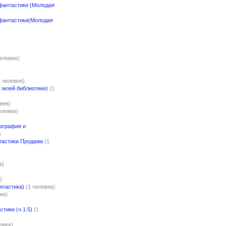
фантастики (Молодая
фантастики(Молодая
человек)
1 человек)
 моей библиотеке)
(1
век)
еловек)
ография и
)
тастики Продажа
(1
к)
)
нтастика)
(1 человек)
ек)
стики (ч.1.5)
(1
овек)