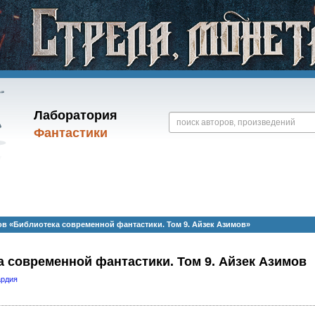
Лаборатория
Фантастики
в «Библиотека современной фантастики. Том 9. Айзек Азимов»
 современной фантастики. Том 9. Айзек Азимов
ардия