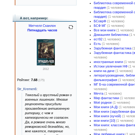
Библиотека современной 
гвардия
(1 человек)
Библиотека современной 
гвардия)
(1 человек)
А вот, например:
БСоврФ
(1 человек)
Митчелл Сканлон
БСФ МГ
(1 человек)
Пятнадцать часов
Все мои книги
(1 человек)
Домашняя библиотека
(1 
ест92
(1 человек)
Есть
(1 человек)
Зарубежная фантастика
(
Зарубежная фантастика (в
человек)
иностранные книги
(1 чело
Истоки увлечения НФ
(1 ч
2012
книги на даче
(1 человек)
литературоведение, библи
Рейтинг:
7.68
фильмография
(1 человек
(175)
МГ Б-ка современной фан
Str_Kremen6
:
человек)
Мечта
(1 человек)
Тяжелый и грустный роман о
Мир фантастики
(1 челове
военных лишениях. Многие
Моё родное
(1 человек)
рецензенты присудили
Мои книги (А-Д)
(1 человек
произведению антивоенную
Мои книги (зарубежная фа
риторику, с чем я
Мои книги (кучей)
(1 челов
категорически не согласен.
мои книги [10]
(1 человек)
Да, в романе очень много
Мои книги: классика фанта
ремарковской безнадёги, но,
человек)
мне кажется, творение
Мои любимые книги
(1 чел