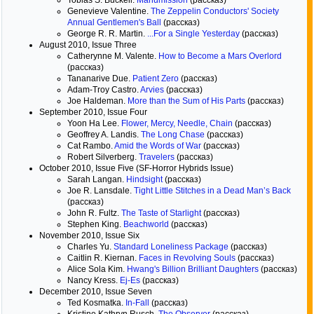
Tobias S. Buckell.
Manumission
(рассказ)
Genevieve Valentine.
The Zeppelin Conductors' Society
Annual Gentlemen's Ball
(рассказ)
George R. R. Martin.
...For a Single Yesterday
(рассказ)
August 2010, Issue Three
Catherynne M. Valente.
How to Become a Mars Overlord
(рассказ)
Tananarive Due.
Patient Zero
(рассказ)
Adam-Troy Castro.
Arvies
(рассказ)
Joe Haldeman.
More than the Sum of His Parts
(рассказ)
September 2010, Issue Four
Yoon Ha Lee.
Flower, Mercy, Needle, Chain
(рассказ)
Geoffrey A. Landis.
The Long Chase
(рассказ)
Cat Rambo.
Amid the Words of War
(рассказ)
Robert Silverberg.
Travelers
(рассказ)
October 2010, Issue Five (SF-Horror Hybrids Issue)
Sarah Langan.
Hindsight
(рассказ)
Joe R. Lansdale.
Tight Little Stitches in a Dead Man’s Back
(рассказ)
John R. Fultz.
The Taste of Starlight
(рассказ)
Stephen King.
Beachworld
(рассказ)
November 2010, Issue Six
Charles Yu.
Standard Loneliness Package
(рассказ)
Caitlin R. Kiernan.
Faces in Revolving Souls
(рассказ)
Alice Sola Kim.
Hwang's Billion Brilliant Daughters
(рассказ)
Nancy Kress.
Ej-Es
(рассказ)
December 2010, Issue Seven
Ted Kosmatka.
In-Fall
(рассказ)