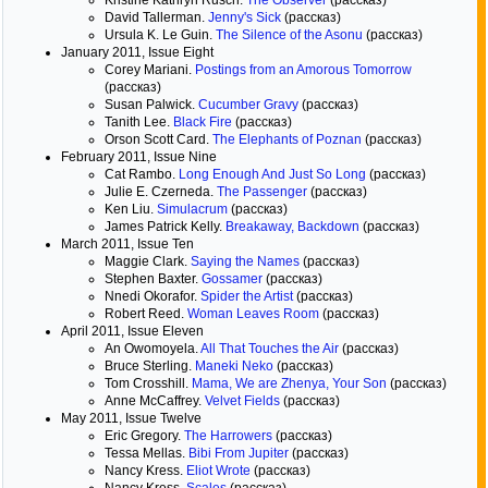
Kristine Kathryn Rusch.
The Observer
(рассказ)
David Tallerman.
Jenny's Sick
(рассказ)
Ursula K. Le Guin.
The Silence of the Asonu
(рассказ)
January 2011, Issue Eight
Corey Mariani.
Postings from an Amorous Tomorrow
(рассказ)
Susan Palwick.
Cucumber Gravy
(рассказ)
Tanith Lee.
Black Fire
(рассказ)
Orson Scott Card.
The Elephants of Poznan
(рассказ)
February 2011, Issue Nine
Cat Rambo.
Long Enough And Just So Long
(рассказ)
Julie E. Czerneda.
The Passenger
(рассказ)
Ken Liu.
Simulacrum
(рассказ)
James Patrick Kelly.
Breakaway, Backdown
(рассказ)
March 2011, Issue Ten
Maggie Clark.
Saying the Names
(рассказ)
Stephen Baxter.
Gossamer
(рассказ)
Nnedi Okorafor.
Spider the Artist
(рассказ)
Robert Reed.
Woman Leaves Room
(рассказ)
April 2011, Issue Eleven
An Owomoyela.
All That Touches the Air
(рассказ)
Bruce Sterling.
Мaneki Neko
(рассказ)
Tom Crosshill.
Mama, We are Zhenya, Your Son
(рассказ)
Anne McCaffrey.
Velvet Fields
(рассказ)
May 2011, Issue Twelve
Eric Gregory.
The Harrowers
(рассказ)
Tessa Mellas.
Bibi From Jupiter
(рассказ)
Nancy Kress.
Eliot Wrote
(рассказ)