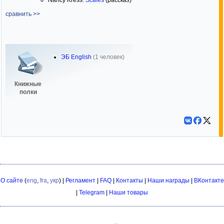
Nancy Kress.
Scales
(рассказ)
сравнить >>
ЭБ English
(1 человек)
Книжные
полки
О сайте
(
eng
,
fra
,
укр
) |
Регламент
|
FAQ
|
Контакты
|
Наши награды
|
ВКонтакте
|
Telegram
|
Наши товары