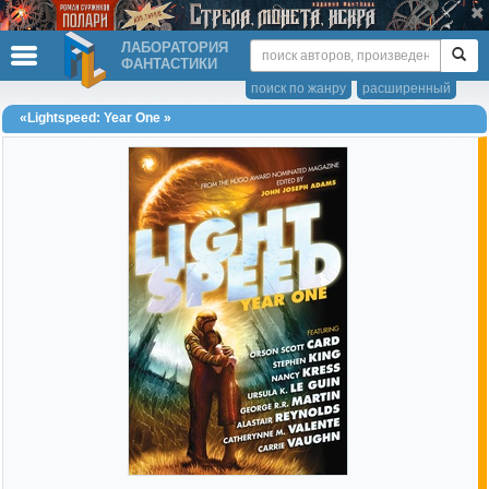
ЛАБОРАТОРИЯ
ФАНТАСТИКИ
поиск по жанру
расширенный
«Lightspeed: Year One »