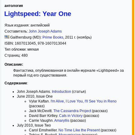
антология
Lightspeed: Year One
Язык издания:
английский
Составитель:
John Joseph Adams
Gaithersburg (MD):
Prime Books
,
2011
г. (ноябрь)
ISBN:
1607013045, 978-1607013044
Тип обложки:
мягкая
Страниц:
480
Описание:
Фантастика, опубликованная в онлайн-журнале «Lightspeed» за
первый год его существования.
Содержание
:
John Joseph Adams.
Introduction
(статья)
June 2010, Issue One
Vylar Kaftan.
I'm Alive, I Love You, I'll See You in Reno
(рассказ)
Jack McDevitt.
The Cassandra Project
(рассказ)
David Barr Kirtley.
Cats in Victory
(рассказ)
Carrie Vaughn.
Amaryllis
(рассказ)
July 2010, Issue Two
Carol Emshwiller.
No Time Like the Present
(рассказ)