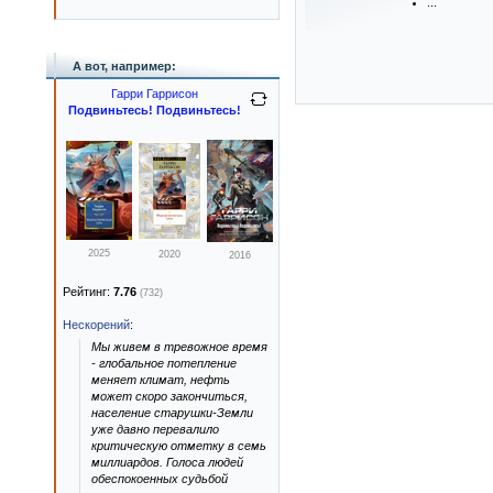
...
А вот, например:
Гарри Гаррисон
Подвиньтесь! Подвиньтесь!
2025
2020
2016
Рейтинг:
7.76
(732)
Нескорений
:
Мы живем в тревожное время
- глобальное потепление
меняет климат, нефть
может скоро закончиться,
население старушки-Земли
уже давно перевалило
критическую отметку в семь
миллиардов. Голоса людей
обеспокоенных судьбой