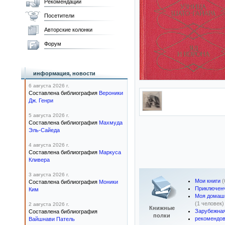
Рекомендации
Посетители
Авторские колонки
Форум
информация, новости
6 августа 2026 г.
Составлена библиография
Вероники
Дж. Генри
5 августа 2026 г.
Составлена библиография
Махмуда
Эль-Сайеда
4 августа 2026 г.
Составлена библиография
Маркуса
Кливера
3 августа 2026 г.
Мои книги
(
Составлена библиография
Моники
Приключенч
Ким
Моя домашн
(1 человек)
2 августа 2026 г.
Книжные
Зарубежная
Составлена библиография
полки
рекомендов
Вайшнави Патель