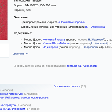
Тип обложки:
твёрдая
Формат:
84x108/32
(130x200 мм)
Страниц:
588
Описание:
Три первых романа из цикла
«Проклятые короли»
.
Оформление обложки и внутренние иллюстрации
В. Г. Алексеева
.
Содержание
:
Морис Дрюон.
Железный король
(роман,
перевод
Н. Жарковой
), стр
Морис Дрюон.
Узница Шато-Гайара
(роман,
перевод
Н. Жарковой
), 
Морис Дрюон.
Яд и корона
(роман,
перевод
Н. Жарковой
), стр. 413-
сравнить >>
Информация об издании предоставлена:
топтыгин61
,
AleksandrB
Все книжные полки »
(15)
6 человек)
еская литература
(1 человек)
яя библиотека: исторические романы
 литература
(1 человек)
ано А.И. Фурсовым
(1 человек)