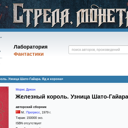
Лаборатория
Фантастики
ль. Узница Шато-Гайара. Яд и корона»
Морис Дрюон
Железный король. Узница Шато-Гайара
авторский сборник
М.:
Прогресс
,
1979
г.
Тираж:
150000 экз.
ISBN отсутствует