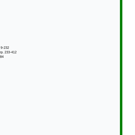
. 9-232
стр. 233-412
584