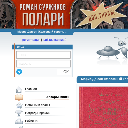
Морис Дрюон Железный король ...
регистрация
|
забыли пароль?
вход
OK
Морис Дрюон «Железный коро
Главная
Авторы, книги
Новинки и планы
Награды, премии
Рейтинги