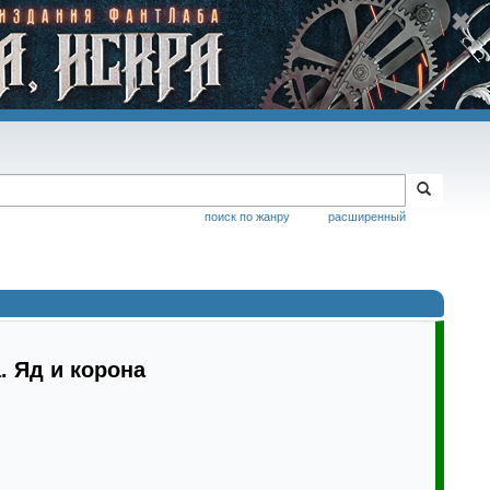
поиск по жанру
расширенный
. Яд и корона