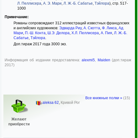
Л. Пеллисера
,
А. Э. Мари
,
Л. Ж.-Б. Сабатье
,
Тэйлора
), стр. 517-
1000
Примечание:
Романы сопровождают 312 иллюстраций известных французских
и английских художников:
Эдварда Риу
,
А. Скотта
,
Ф. Ликса
,
Ад.
Мари
,
П.-Ш. Конта
,
Ш.Э. Делора
,
Х.Л. Пеллисера
,
А. Пия
,
Л. Ж.-Б.
Сабатье
,
Тэйлора
.
Доп.тираж 2017 года 3000 экз.
Информация об издании предоставлена:
alexmi5
,
Maiden
(доп.тираж
2017)
Все книжные полки »
(15)
aleksa 62
,
Кривой Рог
Желают
приобрести