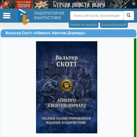
ЛАБОРАТОРИЯ
ФАНТАСТИКИ
поиск по жанру
расширенный
Вальтер Скотт «Айвенго. Квентин Дорвард»