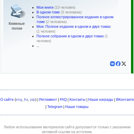
Мои книги
(10 человек)
В одном томе
(3 человека)
Полное иллюстрированное издание в одном
томе
(2 человека)
Книжные
Мои: Полное издание в одном и двух томах
полки
(1 человек)
Полное собрание в одном и двух томах
(1
человек)
...
О сайте
(
eng
,
fra
,
укр
) |
Регламент
|
FAQ
|
Контакты
|
Наши награды
|
ВКонтакте
|
Telegram
|
Наши товары
Любое использование материалов сайта допускается только с указанием
активной ссылки на источник.