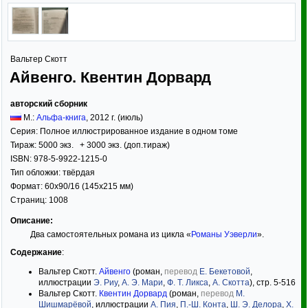
Вальтер Скотт
Айвенго. Квентин Дорвард
авторский сборник
М.:
Альфа-книга
,
2012
г. (июль)
Серия:
Полное иллюстрированное издание в одном томе
Тираж:
5000 экз. + 3000 экз. (доп.тираж)
ISBN:
978-5-9922-1215-0
Тип обложки:
твёрдая
Формат:
60x90/16
(145x215 мм)
Страниц:
1008
Описание:
Два самостоятельных романа из цикла «
Романы Уэверли
».
Содержание
:
Вальтер Скотт.
Айвенго
(роман,
перевод
Е. Бекетовой
,
иллюстрации
Э. Риу
,
А. Э. Мари
,
Ф. Т. Ликса
,
А. Скотта
), стр. 5-516
Вальтер Скотт.
Квентин Дорвард
(роман,
перевод
М.
Шишмарёвой
, иллюстрации
А. Пия
,
П.-Ш. Конта
,
Ш. Э. Делора
,
Х.