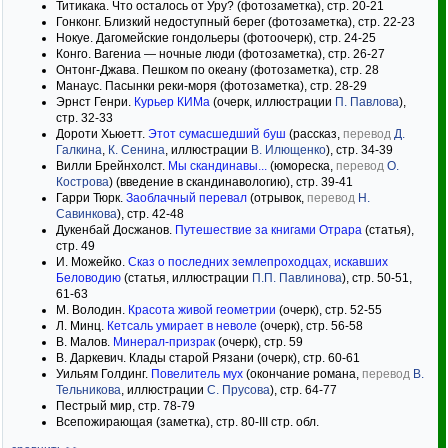
Титикака. Что осталось от Уру? (фотозаметка), стр. 20-21
Гонконг. Близкий недоступный берег (фотозаметка), стр. 22-23
Нокуе. Дагомейские гондольеры (фотоочерк), стр. 24-25
Конго. Вагениа — ночные люди (фотозаметка), стр. 26-27
Онтонг-Джава. Пешком по океану (фотозаметка), стр. 28
Манаус. Пасынки реки-моря (фотозаметка), стр. 28-29
Эрнст Генри.
Курьер КИМа
(очерк, иллюстрации
П. Павлова
),
стр. 32-33
Дороти Хьюетт.
Этот сумасшедший буш
(рассказ,
перевод
Д.
Галкина
,
К. Сенина
, иллюстрации
В. Илющенко
), стр. 34-39
Вилли Брейнхолст.
Мы скандинавы...
(юмореска,
перевод
О.
Кострова
) (введение в скандинавологию), стр. 39-41
Гарри Тюрк.
Заоблачный перевал
(отрывок,
перевод
Н.
Савинкова
), стр. 42-48
Дукенбай Досжанов.
Путешествие за книгами Отрара
(статья),
стр. 49
И. Можейко.
Сказ о последних землепроходцах, искавших
Беловодию
(статья, иллюстрации
П.П. Павлинова
), стр. 50-51,
61-63
М. Володин.
Красота живой геометрии
(очерк), стр. 52-55
Л. Минц.
Кетсаль умирает в неволе
(очерк), стр. 56-58
В. Малов.
Минерал-призрак
(очерк), стр. 59
В. Даркевич. Клады старой Рязани (очерк), стр. 60-61
Уильям Голдинг.
Повелитель мух
(окончание романа,
перевод
В.
Тельникова
, иллюстрации
С. Прусова
), стр. 64-77
Пестрый мир, стр. 78-79
Всепожирающая (заметка), стр. 80-III стр. обл.