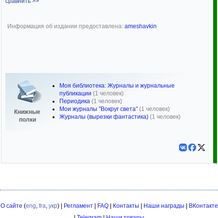
сравнить >>
Информация об издании предоставлена:
ameshavkin
Моя библиотека: Журналы и журнальные
публикации
(1 человек)
Периодика
(1 человек)
Мои журналы "Вокруг света"
(1 человек)
Книжные
Журналы (вырезки фантастика)
(1 человек)
полки
О сайте
(
eng
,
fra
,
укр
) |
Регламент
|
FAQ
|
Контакты
|
Наши награды
|
ВКонтакте
|
Telegram
|
Наши товары