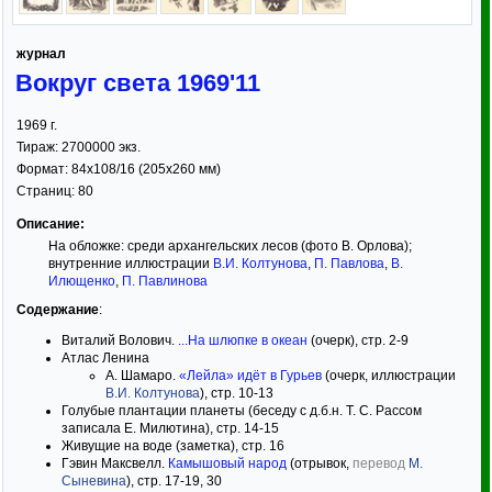
журнал
Вокруг света 1969'11
1969
г.
Тираж:
2700000 экз.
Формат:
84x108/16
(205x260 мм)
Страниц:
80
Описание:
На обложке: среди архангельских лесов (фото В. Орлова);
внутренние иллюстрации
В.И. Колтунова
,
П. Павлова
,
В.
Илющенко
,
П. Павлинова
Содержание
:
Виталий Волович.
...На шлюпке в океан
(очерк), стр. 2-9
Атлас Ленина
А. Шамаро.
«Лейла» идёт в Гурьев
(очерк, иллюстрации
В.И. Колтунова
), стр. 10-13
Голубые плантации планеты (беседу с д.б.н. Т. С. Рассом
записала Е. Милютина), стр. 14-15
Живущие на воде (заметка), стр. 16
Гэвин Максвелл.
Камышовый народ
(отрывок,
перевод
М.
Сыневина
), стр. 17-19, 30