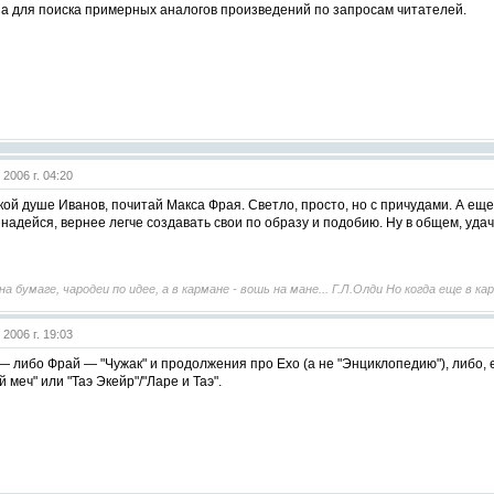
а для поиска примерных аналогов произведений по запросам читателей.
 2006 г. 04:20
ой душе Иванов, почитай Макса Фрая. Светло, просто, но с причудами. А ещ
надейся, вернее легче создавать свои по образу и подобию. Ну в общем, удач
на бумаге, чародеи по идее, а в кармане - вошь на мане... Г.Л.Олди Но когда еще в к
 2006 г. 19:03
— либо Фрай — "Чужак" и продолжения про Ехо (а не "Энциклопедию"), либо,
 меч" или "Таэ Экейр"/"Ларе и Таэ".