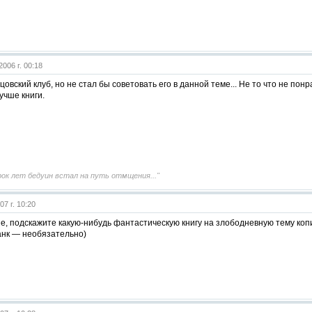
2006 г. 00:18
цовский клуб, но не стал бы советовать его в данной теме... Не то что не по
учше книги.
сорок лет бедуин встал на путь отмщения..."
07 г. 10:20
, подскажите какую-нибудь фантастическую книгу на злободневную тему копи
панк — необязательно)