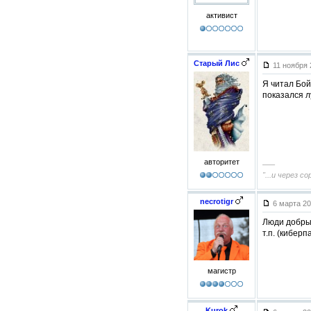
активист
Старый Лис
11 ноября 
Я читал Бой
показался л
авторитет
–––
"...и через 
necrotigr
6 марта 20
Люди добрые
т.п. (кибер
магистр
Kurok