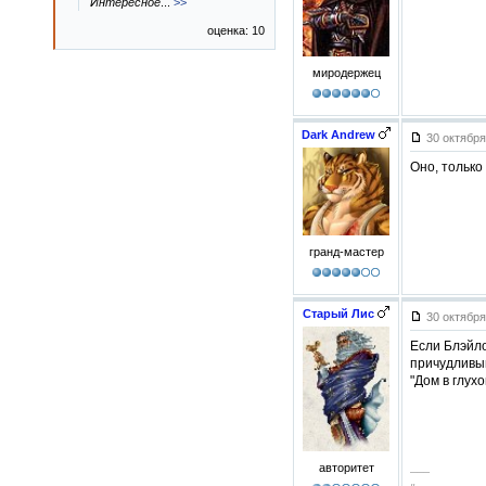
Интересное
...
>>
оценка: 10
миродержец
Dark Andrew
30 октября
Оно, только
гранд-мастер
Старый Лис
30 октября
Если Блэйло
причудливый
"Дом в глухо
авторитет
–––