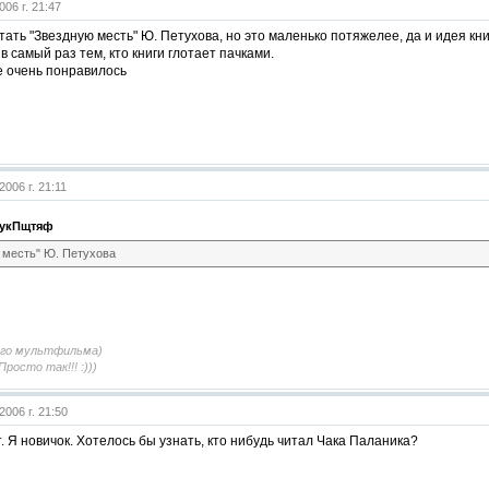
006 г. 21:47
ать "Звездную месть" Ю. Петухова, но это маленько потяжелее, да и идея книг
 в самый раз тем, кто книги глотает пачками.
е очень понравилось
2006 г. 21:11
укПщтяф
 месть" Ю. Петухова
ого мультфильма)
Просто так!!! :)))
2006 г. 21:50
. Я новичок. Хотелось бы узнать, кто нибудь читал Чака Паланика?