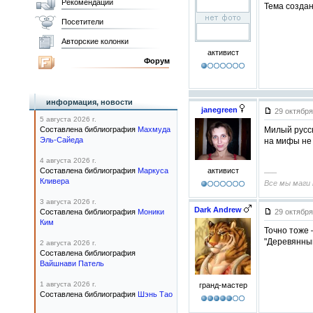
Рекомендации
Тема создан
Посетители
Авторские колонки
активист
Форум
информация, новости
janegreen
29 октября
5 августа 2026 г.
Составлена библиография
Махмуда
Милый русск
Эль-Сайеда
на мифы не 
4 августа 2026 г.
активист
Составлена библиография
Маркуса
–––
Кливера
Все мы маги 
3 августа 2026 г.
Dark Andrew
Составлена библиография
Моники
29 октября
Ким
Точно тоже 
"Деревянный
2 августа 2026 г.
Составлена библиография
Вайшнави Патель
1 августа 2026 г.
гранд-мастер
Составлена библиография
Шэнь Тао