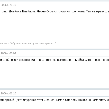
 2006 г. 20:19
товал Джеймса Блейлока. Что-нибудь из трилогии про гнома. Там не мрачно, а
сорок лет бедуин встал на путь отмщения..."
 2006 г. 00:04
и Блэйлока и я вспомнил — в "Элите" же выходило — Майкл Скотт Роэн "Прес
 2006 г. 01:10
тшарский цикл" Лоуренса Уотт-Эванса. Юмор там есть, но это НЕ юмористич