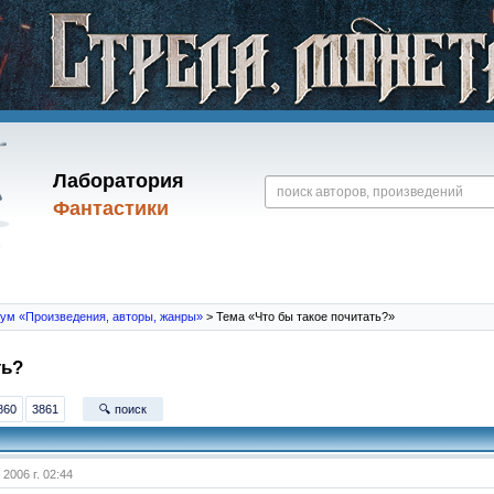
Лаборатория
Фантастики
ум «Произведения, авторы, жанры»
> Тема «Что бы такое почитать?»
ть?
860
3861
🔍 поиск
 2006 г. 02:44