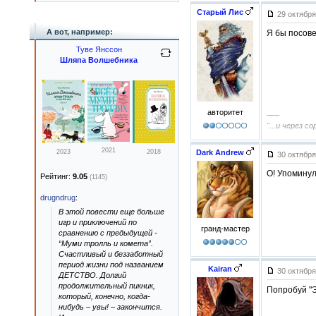
Старый Лис
29 октября
А вот, например:
Я бы посове
Туве Янссон
Шляпа Волшебника
авторитет
–––
"...и через 
2021
2023
2018
Dark Andrew
30 октября
О! Упоминул
Рейтинг:
9.05
(1145)
drugndrug
:
В этой повести еще больше
игр и приключений по
гранд-мастер
сравнению с предыдущей -
“Муми тролль и комета”.
Счастливый и беззаботный
период жизни под названием
Kairan
30 октября
ДЕТСТВО. Долгий
продолжительный пикник,
Попробуй "Э
который, конечно, когда-
нибудь – увы! – закончится.