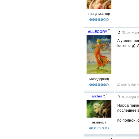
гранд-мастер
ALLEGORY
31 октября
А у меня, к
fenzin.org)
миродержец
–––
Brainy is the 
archer
8 ноября 2
Народ приве
последнее в
по полной, с
активист