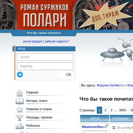
Что бы такое почитать
регистрация
|
забыли пароль?
вход
OK
Вы здесь:
Форумы fantlab.ru
>
Фор
Главная
Что бы такое почита
Авторы, книги
Новинки и планы
Страницы:
1
2
3
...
3859
3
Награды, премии
автор
сообщение
Рейтинги
MaximumSize
29 октября