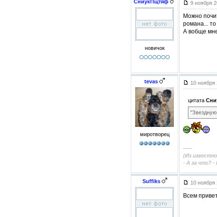
СниукПщтяф
9 ноября 2
Можно почит
романа... то
А вобще мн
новичок
tevas
10 ноября 
цитата
Сни
"Звездную
миротворец
–––
(Из известн
- А за что? - 
Suffiks
10 ноября 
Всем привет