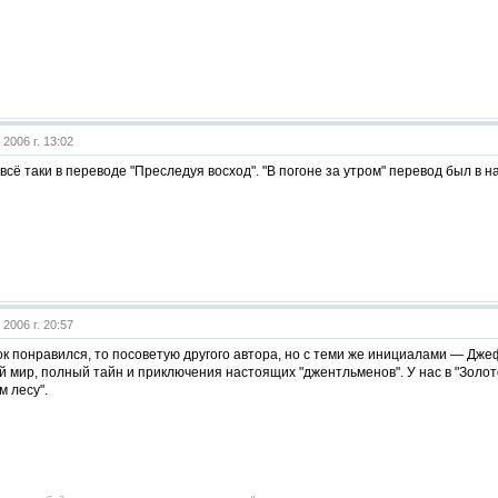
 2006 г. 13:02
 всё таки в переводе "Преследуя восход". "В погоне за утром" перевод был в на
 2006 г. 20:57
к понравился, то посоветую другого автора, но с теми же инициалами — Дже
 мир, полный тайн и приключения настоящих "джентльменов". У нас в "Золот
м лесу".