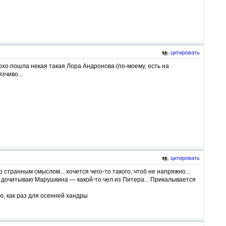
цитировать
лохо пошла некая такая Лора Андронова (по-моему, есть на
зчиво...
цитировать
странным смыслом... хочется чего-то такого, чтоб не напряжно...
с дочитываю Марушкина — какой-то чел из Питера... Прикалывается
ю, как раз для осенней хандры