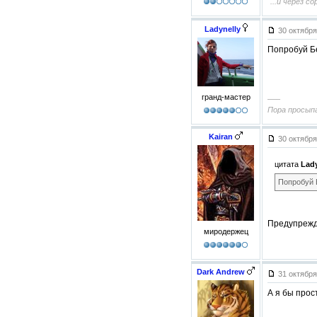
"...и через 
Ladynelly
30 октября
Попробуй Б
гранд-мастер
–––
Пора просыпа
Kairan
30 октября
цитата
Lady
Попробуй 
Предупрежд
миродержец
Dark Andrew
31 октября
А я бы прос