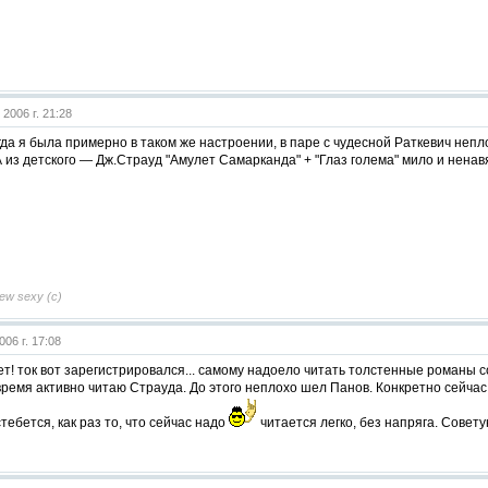
 2006 г. 21:28
огда я была примерно в таком же настроении, в паре с чудесной Раткевич неп
. А из детского — Дж.Страуд "Амулет Самарканда" + "Глаз голема" мило и ненавя
new sexy (c)
006 г. 17:08
т! ток вот зарегистрировался... самому надоело читать толстенные романы со 
ремя активно читаю Страуда. До этого неплохо шел Панов. Конкретно сейча
тебется, как раз то, что сейчас надо
читается легко, без напряга. Совету