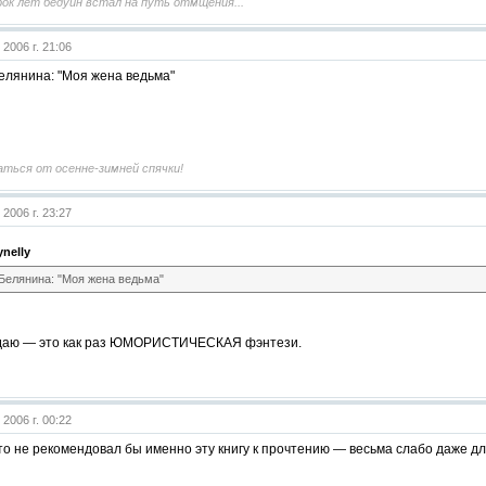
сорок лет бедуин встал на путь отмщения..."
 2006 г. 21:06
елянина: "Моя жена ведьма"
ться от осенне-зимней спячки!
 2006 г. 23:27
nelly
Белянина: "Моя жена ведьма"
аю — это как раз ЮМОРИСТИЧЕСКАЯ фэнтези.
 2006 г. 00:22
то не рекомендовал бы именно эту книгу к прочтению — весьма слабо даже дл