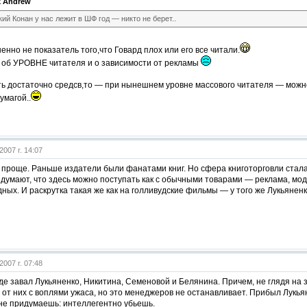
k Andrew
ий Конан у нас лежит в ШФ год — никто не берет..
шенно не показатель того,что Говард плох или его все читали.
 об УРОВНЕ читателя и о зависимости от рекламы
ть достаточно средсв,то — при нынешнем уровне массового читателя — можн
умагой..
2007 г. 14:07
 проще. Раньше издатели были фанатами книг. Но сфера книготорговли стал
 думают, что здесь можно поступать как с обычными товарами — реклама, мода
дных. И раскрутка такая же как на голливудские фильмы — у того же Лукьянен
2007 г. 07:48
оде завал Лукьяненко, Никитина, Семеновой и Белянина. Причем, не глядя на
от них с воплями ужаса, но это менеджеров не останавливает. Прибыл Лукьяне
не придумаешь: интеллегентно убьешь.