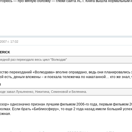
торюсь — про мягкую обложку — глюки сайта АСТ. Книга вышла нормальным и
2007 г. 17:02
ERICK
редной раз переиздало весь цикл "Волкодав"
ество переизданий «Волкодава» вполне оправдано, ведь они планировались 
й есть, деньги вложены – и поехала тележечка по накатанной… кто же знал, 
t
роде завал Лукьяненко, Никитина, Семеновой и Белянина.
зор» однозначно признан лучшим фильмом 2006-го года, первым фильмом 200
полках. Если брать «Библиосферу», то еще 2 года назад имели больший успе
ожная.