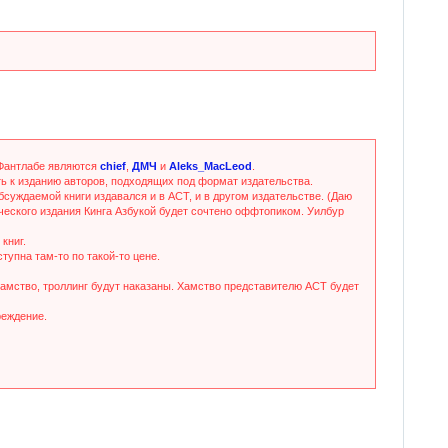
 Фантлабе являются
chief
,
ДМЧ
и
Aleks_MacLeod
.
ть к изданию авторов, подходящих под формат издательства.
бсуждаемой книги издавался и в АСТ, и в другом издательстве. (Даю
ического издания Кинга Азбукой будет сочтено оффтопиком. Уилбур
книг.
тупна там-то по такой-то цене.
хамство, троллинг будут наказаны. Хамство представителю АСТ будет
реждение.