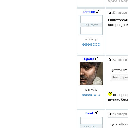
Фраза "Выбо
Dimson
23 января 
Книготоргов
авторов, чь
магистр
Egorro
23 января 
цитата
Dim
Книготорго
магистр
сто проце
именно бест
Kurok
23 января 
цитата
Ego