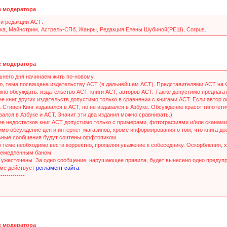
 модератора
и редакции АСТ:
ка, Мейнстрим, Астрель-СПб, Жанры, Редакция Елены Шубиной(РЕШ), Corpus.
 модератора
шнего дня начинаем жить по-новому.
, тема посвящена издательству АСТ (в дальнейшем АСТ). Представителями АСТ на
жно обсуждать: издательство АСТ, книги АСТ, авторов АСТ. Также допустимо предлага
 книг других издательств допустимо только в сравнении с книгами АСТ. Если автор о
. Стивен Кинг издавался в АСТ, но не издавался в Азбуке. Обсуждение красот гипотет
ался в Азбуке и АСТ. Значит эти два издания можно сравнивать.)
е недостатков книг АСТ допустимо только с примерами, фотографиями и/или сканами 
мо обсуждение цен и интернет-магазинов, кроме информирования о том, что книга дос
ьные сообщения будут сочтены оффтопиком.
 теме необходимо вести корректно, проявляя уважение к собеседнику. Оскорбления, 
немедленным баном.
 ужесточены. За одно сообщение, нарушающее правила, будет вынесено одно предуп
еме действует
регламент сайта
.
-------------
 модератора