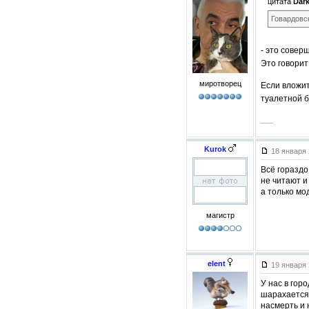
цитата
Dar
Говардовск
- это совер
Это говорит
миротворец
Если вложи
туалетной б
–––
Kurok
18 января 
Всё гораздо
не читают и
а только мо
магистр
elent
19 января 
У нас в гор
шарахается 
насмерть и 