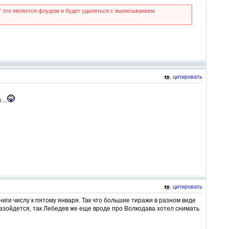
" это является флудом и будет удаляться с выписыванием
цитировать
...
цитировать
иги числу к пятому января. Так что большие тиражи в разном виде
разойдется, так Лебедев же еще вроде про Волкодава хотел снимать