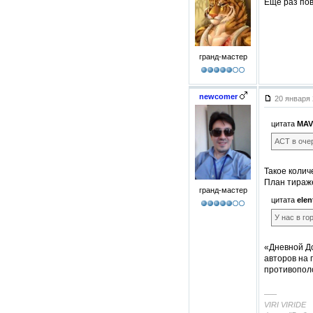
Еще раз пов
гранд-мастер
newcomer
20 января 
цитата
MAV
АСТ в оче
Такое колич
План тираже
гранд-мастер
цитата
elen
У нас в го
«Дневной До
авторов на 
противопол
–––
VIRI VIRIDE