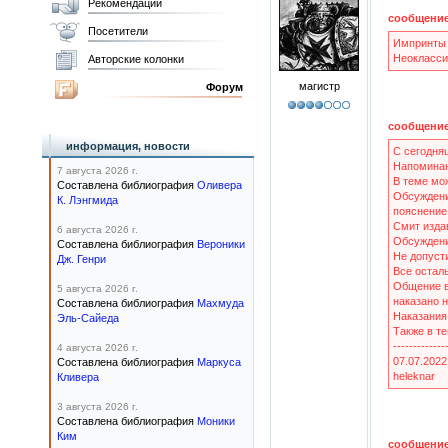
Рекомендации
сообщение
Посетители
Импринты 
Неокласси
Авторские колонки
магистр
Форум
сообщение
информация, новости
C сегодня
Напоминаю
7 августа 2026 г.
В теме мо
Составлена библиография
Оливера
Обсуждение
К. Лэнгмида
пояснение
Смит издав
6 августа 2026 г.
Обсуждени
Составлена библиография
Вероники
Не допусти
Дж. Генри
Все остал
Общение в
5 августа 2026 г.
наказано 
Составлена библиография
Махмуда
Наказания
Эль-Сайеда
Также в т
-------------
4 августа 2026 г.
07.07.2022
Составлена библиография
Маркуса
heleknar
Кливера
3 августа 2026 г.
Составлена библиография
Моники
Ким
сообщение