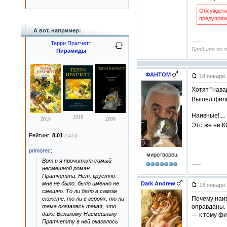
Обсуждени
предупреж
А вот, например:
–––
Терри Пратчетт
Бродите по п
Пирамиды
ФАНТОМ
18 января 
Хотят "нава
Вышел фильм
Наивные!....
2018
2018
2006
Это же не 
Рейтинг:
8.01
(1475)
primorec
:
миротворец
Вот и я прочитала самый
–––
несмешной роман
Пратчетта. Нет, грустно
мне не было, было именно не
Dark Andrew
18 января 
смешно. То ли дело в самом
Почему наив
сюжете, то ли в героях, то ли
тема оказалась такая, что
оправданы. 
даже Великому Насмешнику
— к тому фи
Пратчетту в ней оказалось