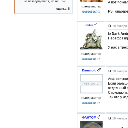
не развернуться, но не
...
>>
А вот почем
гранд-мастер
оценка: 8
PS Говардов
mitra
18 января 
to
Dark And
Перефразиру
У нас в тре
гранд-мастер
Dimanoid
18 января 
Аналогичная
Если раньше
отдельный с
Стругацким,
Так что у и
гранд-мастер
ФАНТОМ
18 января 