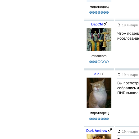
миротворец
BacCM
19 января 
Чтож подела
исселование
философ
dio
19 января 
Вы посмотри
собрались и
ПИР вышел, 
миротворец
Dark Andrew
19 января 