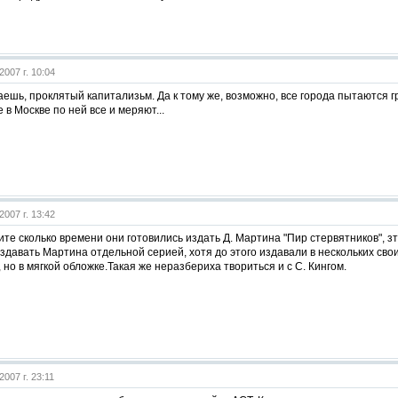
2007 г. 10:04
ешь, проклятый капитализьм. Да к тому же, возможно, все города пытаются г
 в Москве по ней все и меряют...
2007 г. 13:42
те сколько времени они готовились издать Д. Мартина "Пир стервятников", 
здавать Мартина отдельной серией, хотя до этого издавали в нескольких своих
но в мягкой обложке.Такая же неразбериха твориться и с С. Кингом.
2007 г. 23:11