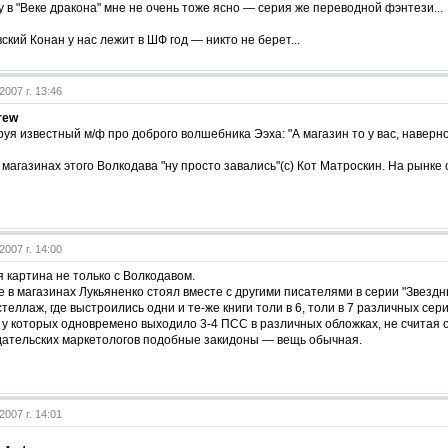
у в "Веке дракона" мне не очень тоже ясно — серия же переводной фэнтези...
ский Конан у нас лежит в ШФ год — никто не берет...
2007 г. 13:46
rew
я известный м/ф про доброго волшебника Ээха: "А магазин то у вас, наверное
х магазинах этого Волкодава "ну просто завались"(с) Кот Матроскин. На рынк
2007 г. 14:00
 картина не только с Волкодавом.
 в магазинах Лукьяненко стоял вместе с другими писателями в серии "Звездн
теллаж, где выстроились одни и те-же книги толи в 6, толи в 7 различных с
 у которых одновремено выходило 3-4 ПСС в различных обложках, не считая 
здательских маркетологов подобные закидоны — вещь обычная.
2007 г. 14:01