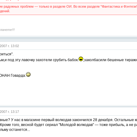
е радужных проблем — только в разделе ОИ. Во всем разделе "Фантастика и Фэнтези
дений.
ланете!!!
2007 г. 13:02
риться".
,и под эту лавочку захотели срубить бабок.
,заколбасили бешеные тиражи.
КОНАН Говарда.
2007 г. 13:17
ные? У нас в магазине первый волкодав закончился 28 декабря. Остальные кн
Кроме того, весной будет сериал "Молодой волкодав" — тоже прибыль, а не 
льму останется...