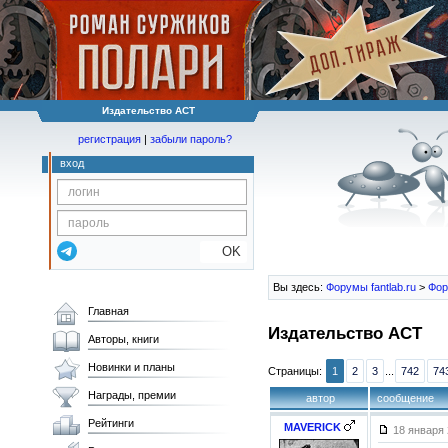
Издательство АСТ
регистрация
|
забыли пароль?
вход
OK
Вы здесь:
Форумы fantlab.ru
>
Фор
Главная
Издательство АСТ
Авторы, книги
Новинки и планы
Страницы:
1
2
3
...
742
74
Награды, премии
автор
сообщение
Рейтинги
MAVERICK
18 января 