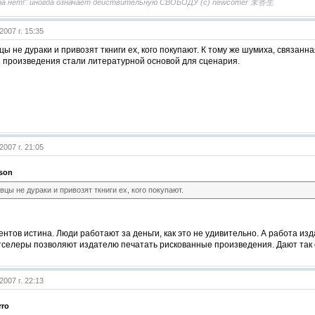
ра нет!" иногда означает действительную СВОБОДУ (с) newcomer 未答生
2007 г. 15:35
цы не дураки и привозят ткниги ех, кого покупают. К тому же шумиха, связан
и произведения стали литературной основой для сценария.
2007 г. 21:05
son
вцы не дураки и привозят ткниги ех, кого покупают.
нтов истина. Люди работают за деньги, как это не удивительно. А работа из
селеры позволяют издателю печатать рискованные произведения. Дают так с
2007 г. 22:13
rro