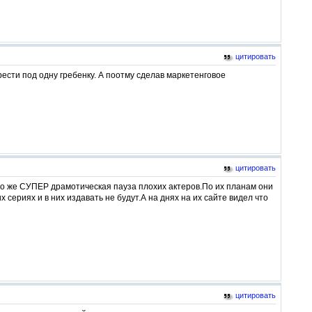
цитировать
рести под одну гребенку. А поотму сделав маркетенговое
цитировать
зто же СУПЕР драмотическая пауза плохих актеров.По их планам они
 сериях и в них издавать не будут.А на днях на их сайте видел что
цитировать