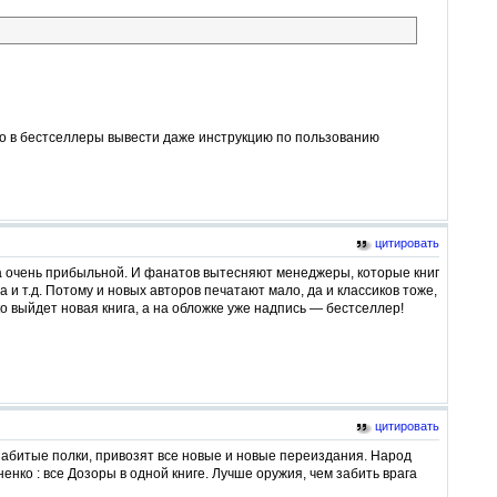
о в бестселлеры вывести даже инструкцию по пользованию
цитировать
а очень прибыльной. И фанатов вытесняют менеджеры, которые книг
 и т.д. Потому и новых авторов печатают мало, да и классиков тоже,
ко выйдет новая книга, а на обложке уже надпись — бестселлер!
цитировать
 забитые полки, привозят все новые и новые переиздания. Народ
нко : все Дозоры в одной книге. Лучше оружия, чем забить врага