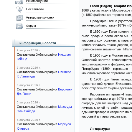
Рекомендации
Гаген (Hagen) Теофил И
Посетители
1868 уже записан в Московское 
(с 1882 фабрика конторских книг
Авторские колонки
Продукция Гагена удостоен
технической выставке (1879) и 
Форум
В 1890 году Гаген принял
было продано всего около 500 
кассовых контрольных аппаратов
информация, новости
использовались также дерево, 
приписывали знаменитым Tiffany 
9 августа 2026 г.
Составлена библиография
Николая
В 1900 году в Москве откр
Гейнце
Основной капитал товариществ
типолитографию и фабрики, пол
7 августа 2026 г.
Петербурге (1899, торговало 
Составлена библиография
Оливера
монополизировало торговлю кас
К. Лэнгмида
В 1908 году Гаген, вслед
единственной дочери Елизавете.
6 августа 2026 г.
всех отделениях фирмы достигало
Составлена библиография
Вероники
Дж. Генри
Кассовые аппараты «Национ
кое-где работали и до 1970-х г
5 августа 2026 г.
очередь для гос.контроля над 
Составлена библиография
Махмуда
личных ключей четырёх продавцо
Эль-Сайеда
администратора и старшего по с
кассовый аппарат открывали.
4 августа 2026 г.
Составлена библиография
Маркуса
Кливера
Литература: