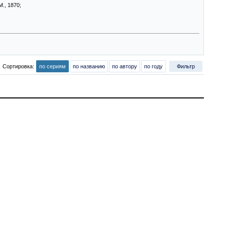
., 1870;
Сортировка:
по сериям
по названию
по автору
по году
Фильтр