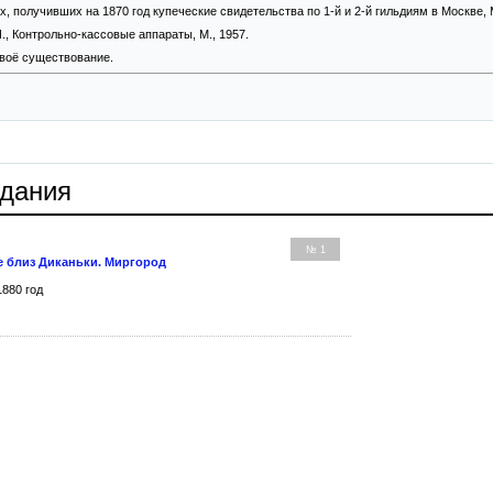
, получивших на 1870 год купеческие свидетельства по 1-й и 2-й гильдиям в Москве, М
И., Контрольно-кассовые аппараты, М., 1957.
своё существование.
здания
№ 1
е близ Диканьки. Миргород
1880 год