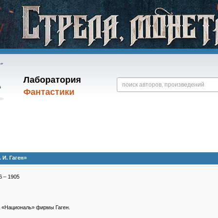
Лаборатория
Фантастики
 И. Гаген»
6 – 1905
 «Националь» фирмы Гаген.