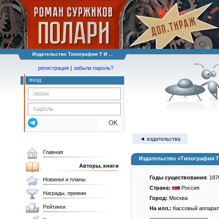
Издательство Типография Т И ...
регистрация
|
забыли пароль?
вход
OK
◄ издательства
Главная
Издательство «Типография Т.
Авторы, книги
Годы существования
: 187
Новинки и планы
Страна:
Россия
Награды, премии
Город:
Москва
Рейтинги
На илл.:
Кассовый аппарат
====================