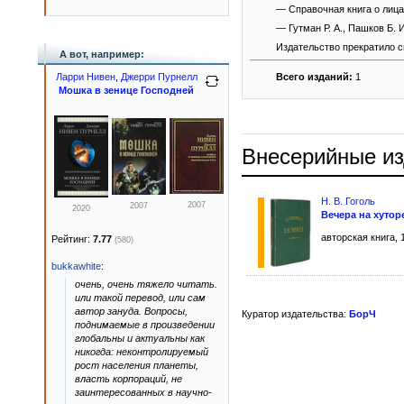
— Справочная книга о лицах
— Гутман Р. А., Пашков Б. 
Издательство прекратило 
А вот, например:
Ларри Нивен
,
Джерри Пурнелл
Всего изданий:
1
Мошка в зенице Господней
Внесерийные и
Н. В. Гоголь
2007
2007
2020
Вечера на хутор
авторская книга, 
Рейтинг:
7.77
(580)
bukkawhite
:
очень, очень тяжело читать.
или такой перевод, или сам
автор зануда. Вопросы,
Куратор издательства:
БорЧ
поднимаемые в произведении
глобальны и актуальны как
никогда: неконтролируемый
рост населения планеты,
власть корпораций, не
заинтересованных в научно-