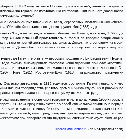
убернии. В 1862 году открыл в Москве торговлю писчебумажным товаром, в
реплетной мастерской по изготовлению конторских книг высшего достоинства
каучуковых штемпелей.
и на Всемирной выставке (Вена, 1873), серебряных медалей на Московской
и на Юбилейной выставке поощрения трудолюбия (1885) и др.
 спустя 3 года — пишущих машин «Ремингтон-Шолес», но к концу 1895 года
 года он единственный представитель в России по продаже американских
ная, стала основной деятельностью фирмы. Делали их в основном из меди,
вировкой. Дизайн был насколько красив, что авторство некоторых моделей
ступил сам Гаген и его зять — прусский подданный Луи Васильевич Нецель.
5 году фирма ликвидировала торговлю канцелярскими принадлежностями,
параты и, отчасти, на пишущие машины позволил открыть отделения в С.-
907), Риге (1911), Ростове-на-Дону (1913). Товарищество практически
н. Согласно завещанию в 1913 году все состояние Гагена перешло к его
ругим членам товарищества (к этому времени число служащих и рабочих во
тделениях фирмы имелось товаров на сумму св. 600 тыс. руб.).
распространение в советской торговле вплоть до до конца 1950-х годов, а
аппараты ХХI века предназначаются со своей фискальной памятью в первую
о и служили именно самому бизнесу: четыре скважины предназначены для
дин ящик с «его» буквой. Предусмотрены две «контрольки» — для старшего
секретом»: при повороте ключа внутренний счетчик фиксирует, сколько раз
©
borch для fantlab.ru
(по материалам сети)