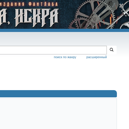
поиск по жанру
расширенный