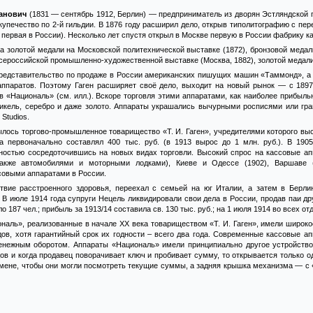
ванович
(1831 — сентябрь 1912, Берлин) — предприниматель из дворян Эстляндской г
купечество по 2-й гильдии. В 1876 году расширил дело, открыв типолитографию с пе
, первая в России). Несколько лет спустя открыл в Москве первую в России фабрику 
а золотой медали на Московской политехнической выставке (1872), бронзовой медал
Всероссийской промышленно-художественной выставке (Москва, 1882), золотой медал
 представительство по продаже в России американских пишущих машин «Таммонд», а
аппаратов. Поэтому Гаген расширяет своё дело, выходит на новый рынок — с 1897
 «Националь» (см. илл.). Вскоре торговля этими аппаратами, как наиболее прибыль
никель, серебро и даже золото. Аппараты украшались вычурными росписями или гра
Studios.
ылось торгово-промышленное товарищество «Т. И. Гаген», учредителями которого вы
а первоначально составлял 400 тыс. руб. (в 1913 вырос до 1 млн. руб.). В 190
ностью сосредоточившись на новых видах торговли. Высокий спрос на кассовые ап
также автомобилями и моторными лодками), Киеве и Одессе (1902), Варшаве (1
совыми аппаратами в России.
ствие расстроенного здоровья, переехал с семьей на юг Италии, а затем в Берли
 В июле 1914 года супруги Нецель ликвидировали свои дела в России, продав паи д
 187 чел.; прибыль за 1913/14 составила св. 130 тыс. руб.; на 1 июля 1914 во всех о
аль», реализованные в начале ХХ века товариществом «Т. И. Гаген», имели широкое 
одов, хотя гарантийный срок их годности – всего два года. Современные кассовые 
денежным оборотом. Аппараты «Националь» имели принципиально другое устройств
в и когда продавец поворачивает ключ и пробивает сумму, то открывается только о
мене, чтобы они могли посмотреть текущие суммы, а задняя крышка механизма — с «