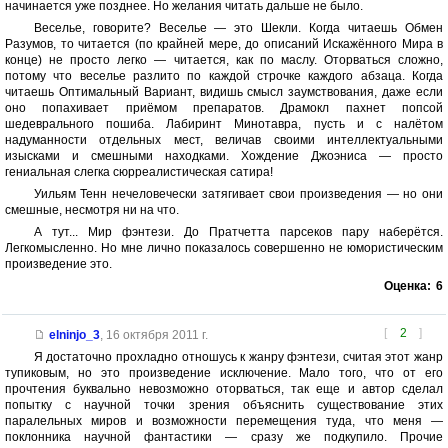
начинается уже позднее. Но желания читать дальше не было.
Веселье, говорите? Веселье — это Шекли. Когда читаешь Обмен
Разумов, то читается (по крайней мере, до описаний Искажённого Мира в
конце) не просто легко — читается, как по маслу. Оторваться сложно,
потому что веселье разлито по каждой строчке каждого абзаца. Когда
читаешь Оптимальный Вариант, видишь смысл заумствования, даже если
оно попахивает приёмом препаратов. Драмокл пахнет попсой
шедеврального пошиба. Лабиринт Минотавра, пусть и с налётом
надуманности отдельных мест, величав своими интеллектуальными
изысками и смешными находками. Хождение Джоэниса — просто
гениальная слегка сюрреалистическая сатира!
Уильям Тенн нечеловечески затягивает свои произведения — но они
смешные, несмотря ни на что.
А тут... Мир фэнтези. До Пратчетта парсеков пару наберётся.
Легкомысленно. Но мне лично показалось совершенно не юмористическим
произведение это.
Оценка:
6
[
2
]
elninjo_3
,
16 октября 2011 г.
Я достаточно прохладно отношусь к жанру фэнтези, считая этот жанр
тупиковым, но это произведение исключение. Мало того, что от его
прочтения буквально невозможно оторваться, так еще и автор сделал
попытку с научной точки зрения объяснить существование этих
паралельных миров и возможности перемещения туда, что меня —
поклонника научной фантастики — сразу же подкупило. Прочие