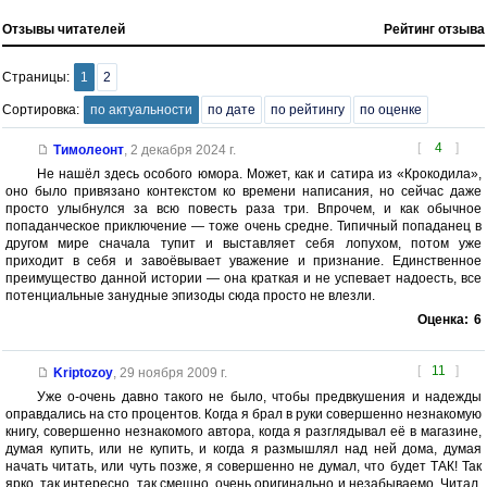
Отзывы читателей
Рейтинг отзыва
Страницы:
1
2
Сортировка:
по актуальности
по дате
по рейтингу
по оценке
[
4
]
Тимолеонт
,
2 декабря 2024 г.
Не нашёл здесь особого юмора. Может, как и сатира из «Крокодила»,
оно было привязано контекстом ко времени написания, но сейчас даже
просто улыбнулся за всю повесть раза три. Впрочем, и как обычное
попаданческое приключение — тоже очень средне. Типичный попаданец в
другом мире сначала тупит и выставляет себя лопухом, потом уже
приходит в себя и завоёвывает уважение и признание. Единственное
преимущество данной истории — она краткая и не успевает надоесть, все
потенциальные занудные эпизоды сюда просто не влезли.
Оценка:
6
[
11
]
Kriptozoy
,
29 ноября 2009 г.
Уже о-очень давно такого не было, чтобы предвкушения и надежды
оправдались на сто процентов. Когда я брал в руки совершенно незнакомую
книгу, совершенно незнакомого автора, когда я разглядывал её в магазине,
думая купить, или не купить, и когда я размышлял над ней дома, думая
начать читать, или чуть позже, я совершенно не думал, что будет ТАК! Так
ярко, так интересно, так смешно, очень оригинально и незабываемо. Читал,