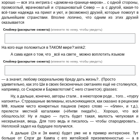
хорошо — вся эта интрига с «домом-на-границе-миров»... с одной стороны,
промозглый, мрачноватый и страшноватый Север — а с другой, какая-то
всё-таки надежда на приют и уют, и (возможно) друзей, которые помогут в
дальнейшем странствии. Вполне логично, что одним из этих друзей
оказывается
Спойлер (раскрытие сюжета)
(кликните по нему, чтобы увидеть)
Локи-Ловкач.
На кого еще положиться в ТАКОМ мире?:wink2:
А сама идея о том, что _всё на свете_ можно воплотить языком
Спойлер (раскрытие сюжета)
(кликните по нему, чтобы увидеть)
формул
— а значит, любому сюрреальному бреду дать жизнь?.. (Просто
удивительно, как это Ши в своих бесконечных скитаниях ещё не столкнулся,
например, со Снарком и Бармаглотом! С него станется).:glasses:
Ну, а дальше, конечно, авторы стали... в некотором роде... того... «пургу
нагонять». Стрраашные великаны, изъясняющиеся, как сказано в рецензии
МФ, языком чисто конкретных пацанов (через слово — «блин», и т.д.),
прелести местной каталажки («Ингви гнида!!»)... Хорошо, что всё
обошлось:lol: Ну и ладно — пусть будет такая, малость чепуховая и
несерьезная, вещь. Для того ведь и писалось — чтобы спародировать...
Неплохой задел на будущее получился.
А дальше (2я и 3я книга) будет уже не в пример интереснее. Тут
больше от Спрэг де Кампа с его житейской приземленностью — а в