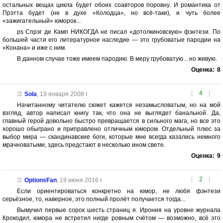
остальных вещах цикла будет обоих соавторов поровну. И романтика от
Прэтта будет (не в духе «Колодца», но всё-таки), и чуть более
«зажигательный» юморок...
ps Спрэг де Камп НИКОГДА не писал «дотолкиновскую» фэнтези. По
большей части его литературное наследие — это грубоватые пародии на
«Конана» и иже с ним.
В данном случае тоже имеем пародию. В меру грубоватую... но живую.
Оценка:
8
[
4
]
Sola
,
19 января 2008 г.
Начитанному читателю сюжет кажется незамысловатым, но на мой
взгляд, автор написал книгу так, что она не выглядет банальной. Да,
главный герой довольно быстро превращается в сильного мага, но все это
хорошо обыграно и приправлено отличным юмором. Отдельный плюс за
выбор мира — скандинавские боги, которые мне всегда казались немного
мрачноватыми, здесь предстают в несколько ином свете.
Оценка:
9
[
2
]
OptionsFan
,
19 июня 2016 г.
Если ориентироваться конкретно на юмор, не любя фэнтези
серьёзное, то, наверное, это полный пролёт получается тогда...
Вымучил первые сорок шесть страниц я. Ирония на уровне журнала
Крокодил, юмора не встретил нигде ровным счётом — возможно, всё это