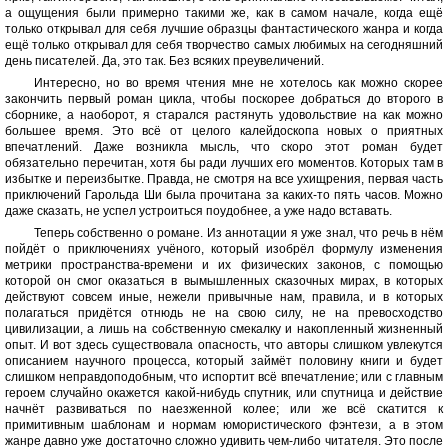
а ощущения были примерно такими же, как в самом начале, когда ещё
только открывал для себя лучшие образцы фантастического жанра и когда
ещё только открывал для себя творчество самых любимых на сегодняшний
день писателей. Да, это так. Без всяких преувеличений.
Интересно, но во время чтения мне не хотелось как можно скорее
закончить первый роман цикла, чтобы поскорее добраться до второго в
сборнике, а наоборот, я старался растянуть удовольствие на как можно
большее время. Это всё от целого калейдоскопа новых о приятных
впечатлений. Даже возникла мысль, что скоро этот роман будет
обязательно перечитан, хотя бы ради лучших его моментов. Которых там в
избытке и переизбытке. Правда, не смотря на все ухищрения, первая часть
приключений Гарольда Ши была прочитана за каких-то пять часов. Можно
даже сказать, не успел устроиться поудобнее, а уже надо вставать.
Теперь собственно о романе. Из аннотации я уже знал, что речь в нём
пойдёт о приключениях учёного, который изобрёл формулу изменения
метрики пространства-времени и их физических законов, с помощью
которой он смог оказаться в вымышленных сказочных мирах, в которых
действуют совсем иные, нежели привычные нам, правила, и в которых
полагаться придётся отнюдь не на свою силу, не на превосходство
цивилизации, а лишь на собственную смекалку и накопленный жизненный
опыт. И вот здесь существовала опасность, что авторы слишком увлекутся
описанием научного процесса, который займёт половину книги и будет
слишком неправдоподобным, что испортит всё впечатление; или с главным
героем случайно окажется какой-нибудь спутник, или спутница и действие
начнёт развиваться по наезженной колее; или же всё скатится к
примитивным шаблонам и нормам юмористического фэнтези, а в этом
жанре давно уже достаточно сложно удивить чем-либо читателя. Это после