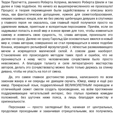
Терри Пратчетта, раннего Роберта Асприна, великого Роберта Шекли и так
далее и тому подобное. Но ничего из вышеперечисленного не произошло!
Процесс и теория перемещения были задействованы и описаны всего
лишь, как фантастическое допущение, нужное для сюжетообразования,
никаких наивных юнцов, или же без умолку щебечущих девушек в спутниках
у главного героя не оказалось, сам главный герой получился просто на
удивление живым, приятным и колоритным персонажем. Причём, если он
задумывал попасть в иной мир и в иное время для того, чтобы измениться
самому и изменить свою сущность, то, слава авторам, произошло это
далеко не сразу. Далеко не сразу Гарольд Ши основательно вжился в новый
мир и, слава авторам, совершенно не стал превращаться в некое подобие
Конана, играющего рельефной мускулатурой, с лёгкостью размахивающего
мечом и искрящегося магической силой. А совсем даже наоборот.
Становление его происходило методом таких проб и ошибок, что не
проникнуться к нему чисто человеческим сочувствием было просто
невозможно. А благодаря таланту и силе литературного мастерства
авторов, делать это (сочувствовать) можно было только держась за спинку
дивана, чтобы не упасть на пол от смеха.
Да, это самое главное достоинство романа, написанного по всем
законам жанра и ни секунды не дающем скучать. Юмор, юмор и ещё раз
юмор. Прекрасный язык, подкреплённый ВЕЛИКОЛЕПНЫМ переводом и
отличнейший сюжет смогли создать произведение, на всём протяжении
поддерживающее читательский интерес, без глупых приёмов комедии
положений, без шуточек ниже пояса, а лишь благодаря качеству и
оригинальности.
Персонажи — просто загляденье! Все, начиная от центральных,
продолжая проходными и заканчивая отрицательными, все получились