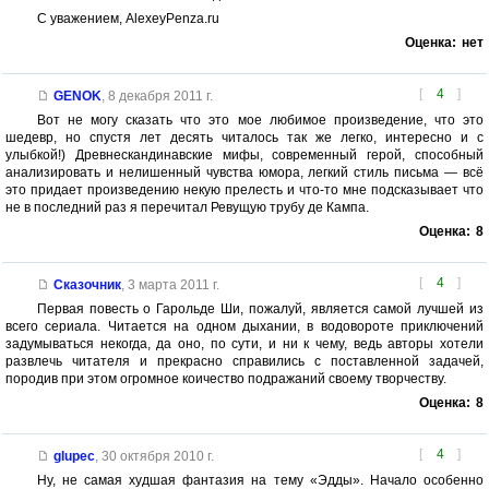
С уважением, AlexeyPenza.ru
Оценка:
нет
[
4
]
GENOK
,
8 декабря 2011 г.
Вот не могу сказать что это мое любимое произведение, что это
шедевр, но спустя лет десять читалось так же легко, интересно и с
улыбкой!) Древнескандинавские мифы, современный герой, способный
анализировать и нелишенный чувства юмора, легкий стиль письма — всё
это придает произведению некую прелесть и что-то мне подсказывает что
не в последний раз я перечитал Ревущую трубу де Кампа.
Оценка:
8
[
4
]
Сказочник
,
3 марта 2011 г.
Первая повесть о Гарольде Ши, пожалуй, является самой лучшей из
всего сериала. Читается на одном дыхании, в водовороте приключений
задумываться некогда, да оно, по сути, и ни к чему, ведь авторы хотели
развлечь читателя и прекрасно справились с поставленной задачей,
породив при этом огромное коичество подражаний своему творчеству.
Оценка:
8
[
4
]
glupec
,
30 октября 2010 г.
Ну, не самая худшая фантазия на тему «Эдды». Начало особенно