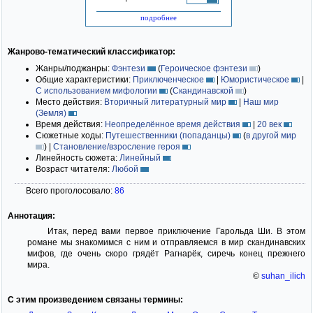
подробнее
Жанрово-тематический классификатор:
Жанры/поджанры:
Фэнтези
(
Героическое фэнтези
)
Общие характеристики:
Приключенческое
|
Юмористическое
|
С использованием мифологии
(
Скандинавской
)
Место действия:
Вторичный литературный мир
|
Наш мир
(Земля)
Время действия:
Неопределённое время действия
|
20 век
Сюжетные ходы:
Путешественники (попаданцы)
(
в другой мир
)
|
Становление/взросление героя
Линейность сюжета:
Линейный
Возраст читателя:
Любой
Всего проголосовало:
86
Аннотация:
Итак, перед вами первое приключение Гарольда Ши. В этом
романе мы знакомимся с ним и отправляемся в мир скандинавских
мифов, где очень скоро грядёт Рагнарёк, сиречь конец прежнего
мира.
©
suhan_ilich
С этим произведением связаны термины: