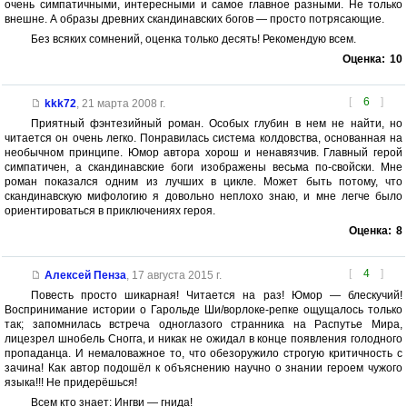
очень симпатичными, интересными и самое главное разными. Не только
внешне. А образы древних скандинавских богов — просто потрясающие.
Без всяких сомнений, оценка только десять! Рекомендую всем.
Оценка:
10
[
6
]
kkk72
,
21 марта 2008 г.
Приятный фэнтезийный роман. Особых глубин в нем не найти, но
читается он очень легко. Понравилась система колдовства, основанная на
необычном принципе. Юмор автора хорош и ненавязчив. Главный герой
симпатичен, а скандинавские боги изображены весьма по-свойски. Мне
роман показался одним из лучших в цикле. Может быть потому, что
скандинавскую мифологию я довольно неплохо знаю, и мне легче было
ориентироваться в приключениях героя.
Оценка:
8
[
4
]
Алексей Пенза
,
17 августа 2015 г.
Повесть просто шикарная! Читается на раз! Юмор — блескучий!
Воспринимание истории о Гарольде Ши/ворлоке-репке ощущалось только
так; запомнилась встреча одноглазого странника на Распутье Мира,
лицезрел шнобель Сногга, и никак не ожидал в конце появления голодного
пропаданца. И немаловажное то, что обезоружило строгую критичность с
зачина! Как автор подошёл к объяснению научно о знании героем чужого
языка!!! Не придерёшься!
Всем кто знает: Ингви — гнида!