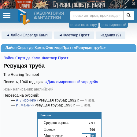
ЛАБОРАТОРИЯ
ФАНТАСТИКИ
поиск по жанру
расширенный
◄ Лайон Спрэг де Камп
◄ Флетчер Прэтт
издания (9)
Лайон Спрэг де Камп, Флетчер Прэтт «Ревущая труба»
Лайон Спрэг де Камп
,
Флетчер Прэтт
Ревущая труба
The Roaring Trumpet
Повесть,
1940
год; цикл
«Дипломированный чародей»
Язык написания: английский
Перевод на русский:
—
А. Лисочкин
(Ревущая труба)
; 1992 г.
— 4 изд.
—
И. Маныч
(Ревущая труба)
; 1993 г.
— 1 изд.
Рейтинг
Средняя оценка:
7.91
Оценок:
706
Моя оценка:
-