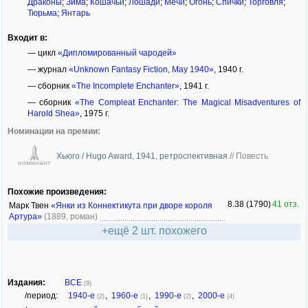
Драконы
;
Зима
;
Кошачьи
;
Лошади
;
Мечи
;
Огонь
;
Спички
;
Торговля
;
Тюрьма
;
Янтарь
Входит в:
— цикл
«Дипломированный чародей»
— журнал
«Unknown Fantasy Fiction, May 1940»
, 1940 г.
— сборник
«The Incomplete Enchanter»
, 1941 г.
— сборник
«The Compleat Enchanter: The Magical Misadventures of
Harold Shea»
, 1975 г.
Номинации на премии:
Хьюго / Hugo Award, 1941, ретроспективная
//
Повесть
номинант
Похожие произведения:
8.38 (1790)
41 отз.
Марк Твен
«Янки из Коннектикута при дворе короля
Артура»
(1889, роман)
+ещё 2 шт. похожего
Издания:
ВСЕ
(9)
/период:
1940-е
,
1960-е
,
1990-е
,
2000-е
(2)
(1)
(2)
(4)