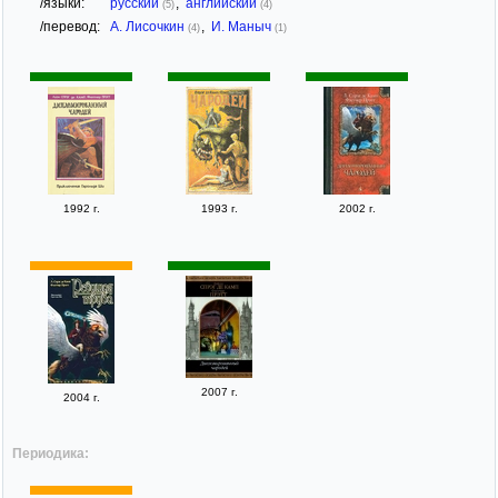
/языки:
русский
,
английский
(5)
(4)
/перевод:
А. Лисочкин
,
И. Маныч
(4)
(1)
1992 г.
1993 г.
2002 г.
2007 г.
2004 г.
Периодика: