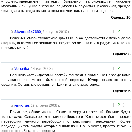
«послетолкиеновские» авторы, буквально заполонившие книжные
магазины и пишущие в этом жанре, могли бы поучиться у классиков, прежде
чем отдавать в издательства свои «сомнительные» произведения.
Оценка:
10
[
2
]
Skvorec347680
,
8 августа 2010 г.
Классика юмористичесского фэнтази, о ее достоинствах можно долго
спорить,но время все решило за нас,уже 69 лет эта книга радует читателей
по всему миру! )
Оценка:
6
[
2
]
Veronika
,
14 мая 2008 г.
Большую часть «дотолкиновской» фэнтези я люблю. Но Спрэг де Камп
— исключение. Может, был плохой перевод. Юмор показался очень
средним. Остальные романы о Г.Ши читать не захотелось.
Оценка:
6
[
2
]
квинлин
,
19 апреля 2008 г.
Приятное, лёгкое чтение. Сюжет в меру интересный. Дальше будет
только хуже. Однако ждал я намного большего. Хотя. может быть, просто
переводчик немного переборщил с репликами персонажей, более
подходящих тем людям, которые вышли из ГОПа...А может, просто не очень
хорошо поработал над текстом...